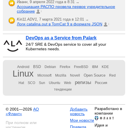
Иванн
,
9 апреля 2022 года в 8:31 →
Ассоциация РАСПО провела первое учредительное
собрание
1
Kiri11.ADV1
,
7 марта 2021 года в 12:01 →
Логи catalina.out в TomCat 9 в формате JSON
1
DevOps as a Service from Palark
24/7 SRE & DevOps service to cover all your
Kubernetes needs.
BSD
Android
Debian
Firefox
FreeBSD
IBM
KDE
Linux
Open Source
Microsoft
Mozilla
Novell
Red
релизы
Россия
Hat
SCO
Sun
Ubuntu
Web
тенденции
Разработано в
© 2001—2026
АО
Добавить
компании
«Флант»
новость
Мои новости
При полном или
Идея и
Правила
частичном