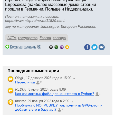
Евросоюза (наиболее массовые демонстрации
прошли в Германии, Польше и Нидерландах).
Постоянная ссылка к новости:
https://www.nixp.ru/news/11829.html
.
xoy
по материалам
linux.org.ru
,
European Parliament
.
ACTA
,
государство
,
Европа
,
свобода
(
)
Комментировать
0
Последние комментарии
OlegL
,
17 декабря 2023 года в 15:00 →
Перекличка
21
REDkiy
,
8 июня 2023 года в 9:09 →
Как «замокать» файл для юниттеста в Python?
2
fhunter
,
29 ноября 2022 года в 2:09 →
Проблема с NO_PUBKEY: как получить GPG-ключ и
добавить его в базу apt?
6