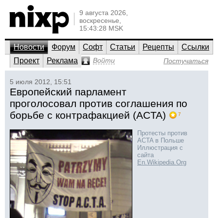
9 августа 2026,
воскресенье,
15:43:28 MSK
Новости
Форум
Софт
Статьи
Рецепты
Ссылки
Проект
Реклама
Войти
Постучаться
5 июля 2012, 15:51
Европейский парламент
проголосовал против соглашения по
борьбе с контрафакцией (ACTA)
7
Протесты против
ACTA в Польше
Иллюстрация с
сайта
En.Wikipedia.Org