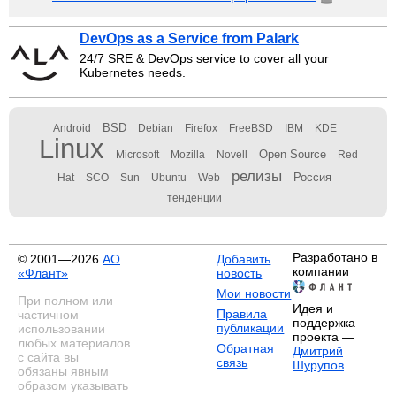
DevOps as a Service from Palark
24/7 SRE & DevOps service to cover all your
Kubernetes needs.
BSD
Android
Debian
Firefox
FreeBSD
IBM
KDE
Linux
Open Source
Microsoft
Mozilla
Novell
Red
релизы
Россия
Hat
SCO
Sun
Ubuntu
Web
тенденции
Разработано в
© 2001—2026
АО
Добавить
компании
«Флант»
новость
Мои новости
При полном или
Идея и
Правила
частичном
поддержка
публикации
использовании
проекта —
любых материалов
Обратная
Дмитрий
с сайта вы
связь
Шурупов
обязаны явным
образом указывать