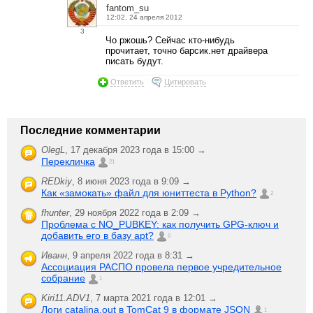
fantom_su
12:02, 24 апреля 2012
3
Чо ржошь? Сейчас кто-нибудь
прочитает, точно барсик.нет драйвера
писать будут.
Ответить
Цитировать
Последние комментарии
OlegL
,
17 декабря 2023 года в 15:00 →
Перекличка
21
REDkiy
,
8 июня 2023 года в 9:09 →
Как «замокать» файл для юниттеста в Python?
2
fhunter
,
29 ноября 2022 года в 2:09 →
Проблема с NO_PUBKEY: как получить GPG-ключ и
добавить его в базу apt?
6
Иванн
,
9 апреля 2022 года в 8:31 →
Ассоциация РАСПО провела первое учредительное
собрание
1
Kiri11.ADV1
,
7 марта 2021 года в 12:01 →
Логи catalina.out в TomCat 9 в формате JSON
1