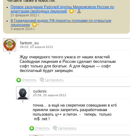
Читайте также в новостях:
Первое заседание Рабочей группы Минкомсвязи России по
адаптации свободных лицензий
3
1
27 февраля 2012 г.
В Гражданский кодекс РФ приняты поправки по открытым
лицензиям
6
3 апреля 2014 г.
fantom_su
09:03, 20 апреля 2012
1
Жду очередного тихого ужаса от наших властей.
Свободная лицензия в России сделает бесплатным
софт только для богатых. А для бедных — софт
бесплатный будет запрещён.
Ответить
Цитировать
sydenis
20:59, 20 апреля 2012
2
точна… а ещё на секретном совещании в кгб
приняли закон запретить разработчикам
пользовать ц++ и питон - теперь только
m$ .net !
Ответить
Цитировать