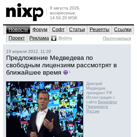
9 августа 2026,
воскресенье,
14:56:20 MSK
Новости
Форум
Софт
Статьи
Рецепты
Ссылки
Проект
Реклама
Войти
Постучаться
19 апреля 2012, 11:20
Предложение Медведева по
свободным лицензиям рассмотрят в
ближайшее время
1
Дмитрий
Медведев,
президент РФ
Иллюстрация с
сайта
Видеоблог
Президента
России