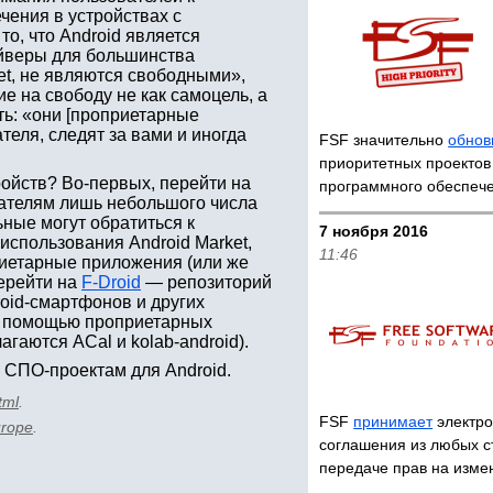
чения в устройствах с
о, что Android является
айверы для большинства
et, не являются свободными»,
е на свободу не как самоцель, а
ь: «они [проприетарные
теля, следят за вами и иногда
FSF значительно
обнов
приоритетных проектов
ройств? Во-первых, перейти на
программного обеспеч
дателям лишь небольшого числа
ьные могут обратиться к
7 ноября 2016
использования Android Market,
11:46
иетарные приложения (или же
перейти на
F-Droid
— репозиторий
roid-смартфонов и других
с помощью проприетарных
гаются ACal и kolab-android).
 СПО-проектам для Android.
tml
.
FSF
принимает
электр
urope
.
соглашения из любых с
передаче прав на изме