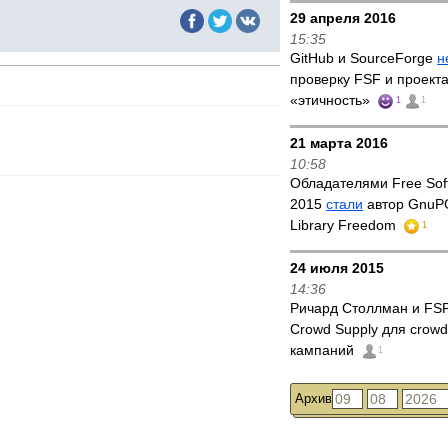
29 апреля 2016
15:35
GitHub и SourceForge
н
проверку FSF и проект
«этичность»
1
1
21 марта 2016
10:58
Обладателями Free Sof
2015
стали
автор GnuPG
Library Freedom
1
24 июля 2015
14:36
Ричард Столлман и FS
Crowd Supply для crowd
кампаний
1
Архив