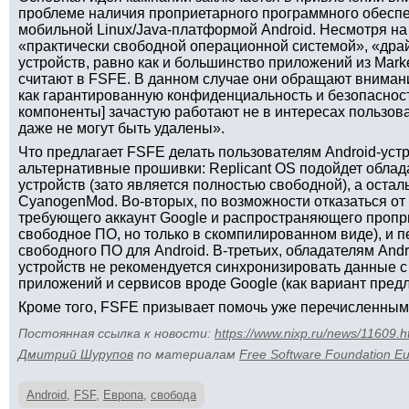
проблеме наличия проприетарного программного обеспе
мобильной Linux/Java-платформой Android. Несмотря на т
«практически свободной операционной системой», «др
устройств, равно как и большинство приложений из Mark
считают в FSFE. В данном случае они обращают внимани
как гарантированную конфиденциальность и безопасност
компоненты] зачастую работают не в интересах пользова
даже не могут быть удалены».
Что предлагает FSFE делать пользователям Android-уст
альтернативные прошивки: Replicant OS подойдет обла
устройств (зато является полностью свободной), а остал
CyanogenMod. Во-вторых, по возможности отказаться от 
требующего аккаунт Google и распространяющего пропр
свободное ПО, но только в скомпилированном виде), и 
свободного ПО для Android. В-третьих, обладателям And
устройств не рекомендуется синхронизировать данные 
приложений и сервисов вроде Google (как вариант предла
Кроме того, FSFE призывает помочь уже перечисленным
Постоянная ссылка к новости:
https://www.nixp.ru/news/11609.h
Дмитрий Шурупов
по материалам
Free Software Foundation E
Android
,
FSF
,
Европа
,
свобода