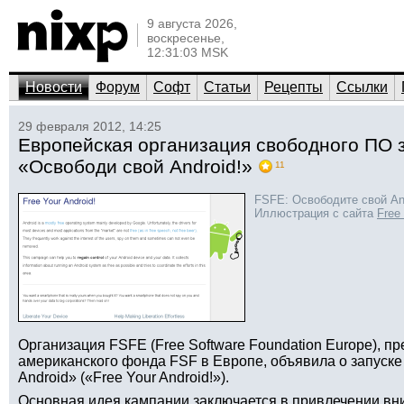
9 августа 2026,
воскресенье,
12:31:03 MSK
Новости
Форум
Софт
Статьи
Рецепты
Ссылки
29 февраля 2012, 14:25
Европейская организация свободного ПО 
«Освободи свой Android!»
11
FSFE: Освободите свой And
Иллюстрация с сайта
Free
Организация FSFE (Free Software Foundation Europe), 
американского фонда FSF в Европе, объявила о запуск
Android» («Free Your Android!»).
Основная идея кампании заключается в привлечении вн