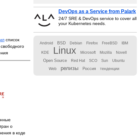
DevOps as a Service from Palark
24/7 SRE & DevOps service to cover all
your Kubernetes needs.
ил
список
BSD
Android
Debian
Firefox
FreeBSD
IBM
 свободного
Linux
ения
KDE
Microsoft
Mozilla
Novell
Open Source
Red Hat
SCO
Sun
Ubuntu
релизы
Россия
Web
тенденции
онные
тран о
нения в коде