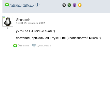
(
)
Комментировать
1
Shaaarnir
15:58, 29 февраля 2012
1
ух ты за F-Droid не знал :)
поставил, прикольная штукенция :) полезностей много :)
Ответить
Цитировать