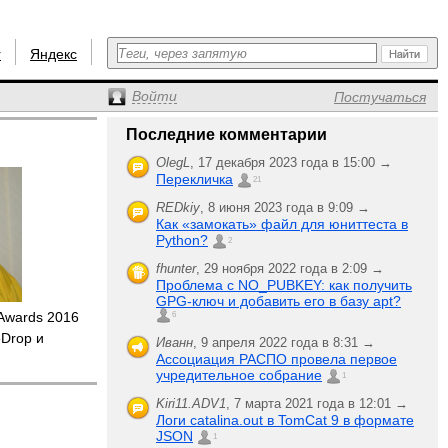
r
Яндекс
Войти
Постучаться
Последние комментарии
OlegL
,
17 декабря 2023 года в 15:00 →
Перекличка
21
REDkiy
,
8 июня 2023 года в 9:09 →
Как «замокать» файл для юниттеста в
Python?
2
fhunter
,
29 ноября 2022 года в 2:09 →
Проблема с NO_PUBKEY: как получить
GPG-ключ и добавить его в базу apt?
 Awards 2016
6
Drop и
Иванн
,
9 апреля 2022 года в 8:31 →
Ассоциация РАСПО провела первое
учредительное собрание
1
Kiri11.ADV1
,
7 марта 2021 года в 12:01 →
Логи catalina.out в TomCat 9 в формате
JSON
1