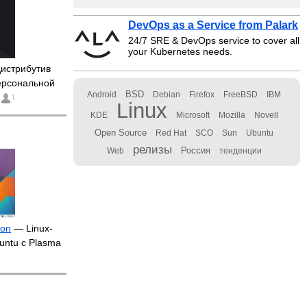
DevOps as a Service from Palark
24/7 SRE & DevOps service to cover all
your Kubernetes needs.
истрибутив
ерсональной
BSD
Android
Debian
Firefox
FreeBSD
IBM
1
Linux
KDE
Microsoft
Mozilla
Novell
Open Source
Red Hat
SCO
Sun
Ubuntu
релизы
Россия
Web
тенденции
ion
— Linux-
untu с Plasma