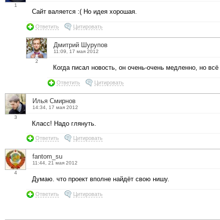
1
Сайт валяется :( Но идея хорошая.
Ответить
Цитировать
Дмитрий Шурупов
11:09, 17 мая 2012
2
Когда писал новость, он очень-очень медленно, но вс
Ответить
Цитировать
Илья Смирнов
14:34, 17 мая 2012
3
Класс! Надо глянуть.
Ответить
Цитировать
fantom_su
11:44, 21 мая 2012
4
Думаю. что проект вполне найдёт свою нишу.
Ответить
Цитировать