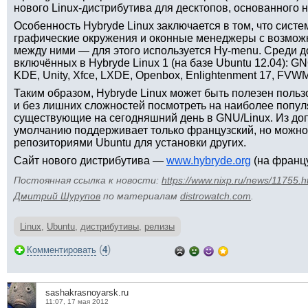
нового Linux-дистрибутива для десктопов, основанного н
Особенность Hybryde Linux заключается в том, что сист
графические окружения и оконные менеджеры с возмож
между ними — для этого используется Hy-menu. Среди д
включённых в Hybryde Linux 1 (на базе Ubuntu 12.04): G
KDE, Unity, Xfce, LXDE, Openbox, Enlightenment 17, FVW
Таким образом, Hybryde Linux может быть полезен польз
и без лишних сложностей посмотреть на наиболее попу
существующие на сегодняшний день в GNU/Linux. Из до
умолчанию поддерживает только французский, но можно
репозиториями Ubuntu для установки других.
Сайт нового дистрибутива —
www.hybryde.org
(на францу
Постоянная ссылка к новости:
https://www.nixp.ru/news/11755.h
Дмитрий Шурупов
по материалам
distrowatch.com
.
Linux
,
Ubuntu
,
дистрибутивы
,
релизы
(
)
Комментировать
4
sashakrasnoyarsk.ru
11:07, 17 мая 2012