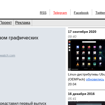
RSS
Telegram
Facebook
Twitte
Проект
Реклама
17 сентября 2020
09:40
вом графических
rowatch.com
Linux-дистрибутивы Ub
(OEMPack)
обновились
20.04
16 декабря 2016
05:41
 представил первый выпуск