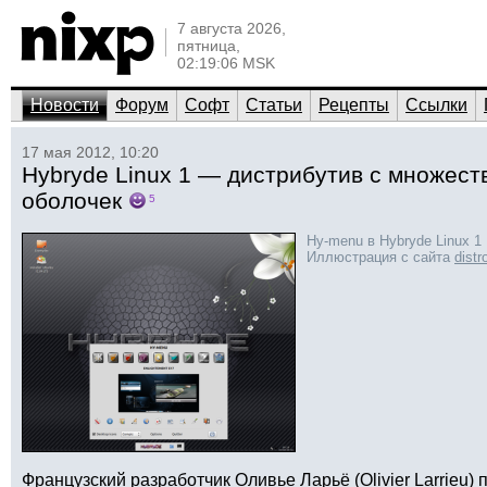
7 августа 2026,
пятница,
02:19:06 MSK
Новости
Форум
Софт
Статьи
Рецепты
Ссылки
17 мая 2012, 10:20
Hybryde Linux 1 — дистрибутив с множест
оболочек
5
Hy-menu в Hybryde Linux 1
Иллюстрация с сайта
dist
Французский разработчик Оливье Ларьё (Olivier Larrieu)