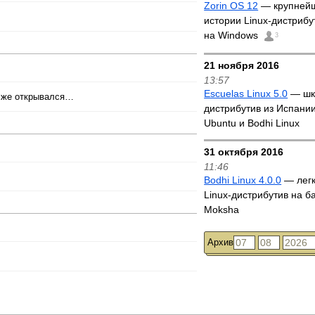
Zorin OS 12
— крупнейш
истории Linux-дистрибу
на Windows
3
21 ноября 2016
13:57
Escuelas Linux 5.0
— шк
ё же открывался…
дистрибутив из Испании
Ubuntu и Bodhi Linux
31 октября 2016
11:46
Bodhi Linux 4.0.0
— лег
Linux-дистрибутив на б
Moksha
Архив