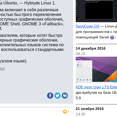
а Ubuntu, — Hybryde Linux 1.
ема включает в себя различные
ностью быстрого переключения
оступных графических оболочек,
NOME Shell, GNOME 3 «Fallback»,
SemiCode OS
— Linux-д
M.
для программистов с п
ователям, которые хотят быстро
помощницей Sarah
1
лярные графические оболочки,
полнительных языков система по
14 декабря 2016
 воспользоваться стандартными
08:19
зском языке).
tml
.
KDE neon User LTS Edit
дистрибутив на базе Ub
5.8
21 ноября 2016
1
14:30