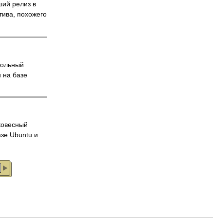
ий релиз в
тива, похожего
ольный
 на базе
ковесный
азе Ubuntu и