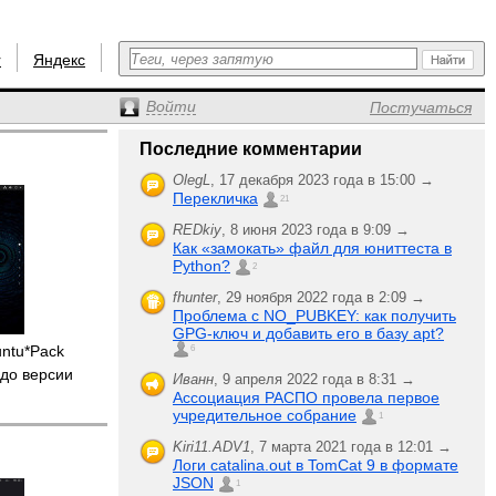
r
Яндекс
Войти
Постучаться
Последние комментарии
OlegL
,
17 декабря 2023 года в 15:00 →
Перекличка
21
REDkiy
,
8 июня 2023 года в 9:09 →
Как «замокать» файл для юниттеста в
Python?
2
fhunter
,
29 ноября 2022 года в 2:09 →
Проблема с NO_PUBKEY: как получить
GPG-ключ и добавить его в базу apt?
untu*Pack
6
до версии
Иванн
,
9 апреля 2022 года в 8:31 →
Ассоциация РАСПО провела первое
учредительное собрание
1
Kiri11.ADV1
,
7 марта 2021 года в 12:01 →
Логи catalina.out в TomCat 9 в формате
JSON
1