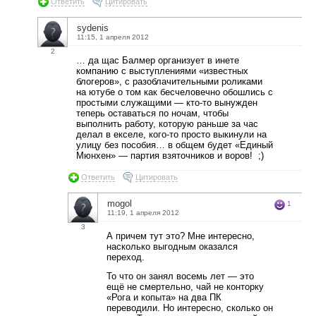
Ответить
Цитировать
sydenis
11:15, 1 апреля 2012
2
… да щас Балмер организует в инете
компанию с выступлениями «известных
блогеров», с разоблачительными роликами
на ютубе о том как бесчеловечно обошлись с
простыми служащими — кто-то вынужден
теперь оставаться по ночам, чтобы
выполнить работу, которую раньше за час
делал в екселе, кого-то просто выкинули на
улицу без пособия… в общем будет «Единый
Мюнхен» — партия взяточников и воров! ;)
Ответить
Цитировать
mogol
1
11:19, 1 апреля 2012
3
А причем тут это? Мне интересно,
насколько выгодным оказался
переход.
То что он занял восемь лет — это
ещё не смертельно, чай не конторку
«Рога и копыта» на два ПК
переводили. Но интересно, сколько он