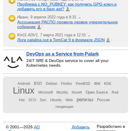
Проблема с NO_PUBKEY: как получить GPG-ключ и
добавить его в базу apt?
6
Иванн
,
9 апреля 2022 года в 8:31 →
Ассоциация РАСПО провела первое учредительное
собрание
1
Kiri11.ADV1
,
7 марта 2021 года в 12:01 →
Логи catalina.out в TomCat 9 в формате JSON
1
DevOps as a Service from Palark
24/7 SRE & DevOps service to cover all your
Kubernetes needs.
BSD
Android
Debian
Firefox
FreeBSD
IBM
KDE
Linux
Open Source
Microsoft
Mozilla
Novell
Red
релизы
Россия
Hat
SCO
Sun
Ubuntu
Web
тенденции
Разработано в
© 2001—2026
АО
Добавить