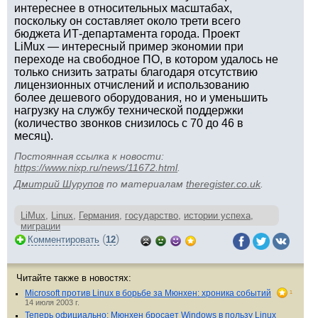
интереснее в относительных масштабах,
поскольку он составляет около трети всего
бюджета ИТ-департамента города. Проект
LiMux — интересный пример экономии при
переходе на свободное ПО, в котором удалось не
только снизить затраты благодаря отсутствию
лицензионных отчислений и использованию
более дешевого оборудования, но и уменьшить
нагрузку на службу технической поддержки
(количество звонков снизилось с 70 до 46 в
месяц).
Постоянная ссылка к новости:
https://www.nixp.ru/news/11672.html
.
Дмитрий Шурупов
по материалам
theregister.co.uk
.
LiMux
,
Linux
,
Германия
,
государство
,
истории успеха
,
миграции
(
)
Комментировать
12
Читайте также в новостях:
Microsoft против Linux в борьбе за Мюнхен: хроника событий
1
14 июля 2003 г.
Теперь официально: Мюнхен бросает Windows в пользу Linux