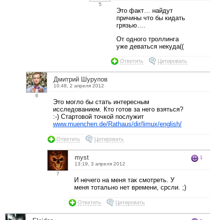
5
Это факт… найдут
причины что бы кидать
грязью….
От одного троллинга
уже деваться некуда((
Ответить
Цитировать
Дмитрий Шурупов
10:48, 2 апреля 2012
6
Это могло бы стать интересным
исследованием. Кто готов за него взяться?
:-) Стартовой точкой послужит
www.muenchen.de/Rathaus/dir/limux/english/
Ответить
Цитировать
myst
1
13:19, 3 апреля 2012
7
И нечего на меня так смотреть. У
меня тотально нет времени, срсли. ;)
Ответить
Цитировать