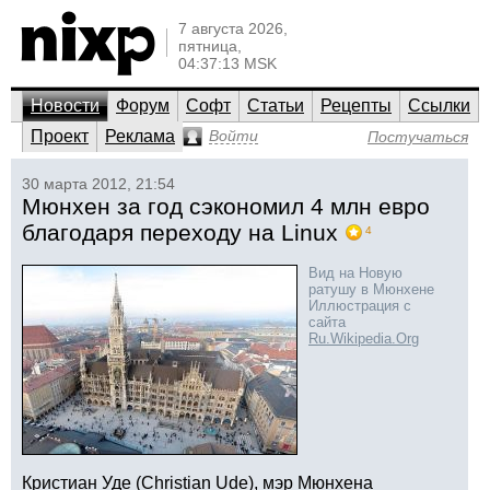
7 августа 2026,
пятница,
04:37:13 MSK
Новости
Форум
Софт
Статьи
Рецепты
Ссылки
Проект
Реклама
Войти
Постучаться
30 марта 2012, 21:54
Мюнхен за год сэкономил 4 млн евро
благодаря переходу на Linux
4
Вид на Новую
ратушу в Мюнхене
Иллюстрация с
сайта
Ru.Wikipedia.Org
Кристиан Уде (Christian Ude), мэр Мюнхена