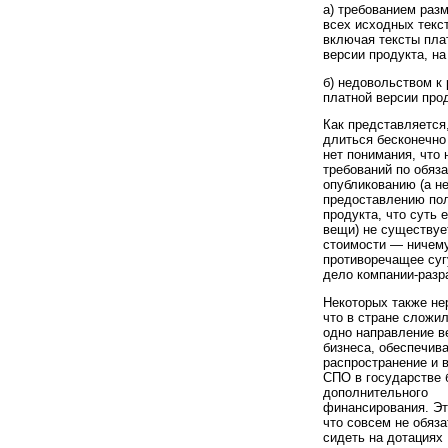
а) требованием раз
всех исходных текс
включая тексты пла
версии продукта, на
б) недовольством к
платной версии про
Как представляется,
длиться бесконечно 
нет понимания, что 
требований по обяз
опубликованию (а н
предоставлению по
продукта, что суть 
вещи) не существует
стоимости — ничем
противоречащее суг
дело компании-разр
Некоторых также не
что в стране сложи
одно направление в
бизнеса, обеспечив
распространение и 
СПО в государстве 
дополнительного
финансирования. Эт
что совсем не обяз
сидеть на дотациях