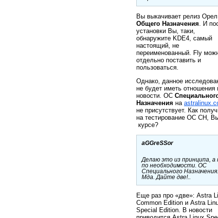
Вы выкачивает релиз Орел
Общего Назначения
. И по
установки Вы, таки,
обнаружите KDE4, самый
настоящий, не
переименованный. Fly мож
отдельно поставить и
пользоваться.
Однако, данное исследова
не будет иметь отношения 
новости. ОС
Специальног
Назначения
на
astralinux.
не присутствует. Как получ
на тестирование ОС СН, В
курсе?
aGGreSSor
Делаю это из принципа, а 
по необходимости. ОС
Специального Назначения
Мда. Дайте две!..
Еще раз про «две»: Astra L
Common Edition и Astra Lin
Special Edition. В новости
приводится Astra Linux Spe