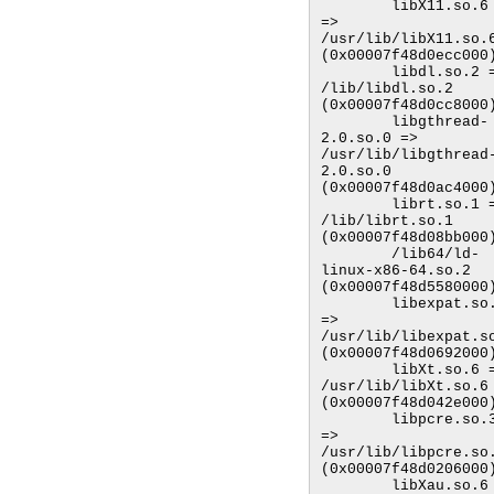
        libX11.so.6 
=> 
/usr/lib/libX11.so.6
(0x00007f48d0ecc000)
        libdl.so.2 => 
/lib/libdl.so.2 
(0x00007f48d0cc8000)
        libgthread-
2.0.so.0 => 
/usr/lib/libgthread
2.0.so.0 
(0x00007f48d0ac4000)
        librt.so.1 => 
/lib/librt.so.1 
(0x00007f48d08bb000)
        /lib64/ld-
linux-x86-64.so.2 
(0x00007f48d5580000)
        libexpat.so.1 
=> 
/usr/lib/libexpat.so
(0x00007f48d0692000)
        libXt.so.6 => 
/usr/lib/libXt.so.6 
(0x00007f48d042e000)
        libpcre.so.3 
=> 
/usr/lib/libpcre.so.
(0x00007f48d0206000)
        libXau.so.6 