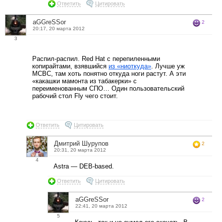
Ответить
Цитировать
aGGreSSor
2
20:17, 20 марта 2012
3
Распил-распил. Red Hat с перепиленными
копирайтами, взявшийся
из «ниоткуда»
. Лучше уж
МСВС, там хоть понятно откуда ноги растут. А эти
«какашки мамонта из табакерки» с
переименованным СПО… Один пользовательский
рабочий стол Fly чего стоит.
Ответить
Цитировать
Дмитрий Шурупов
2
20:31, 20 марта 2012
4
Astra — DEB-based.
Ответить
Цитировать
aGGreSSor
2
22:41, 20 марта 2012
5