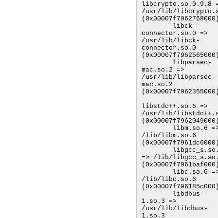
libcrypto.so.0.9.8 =
/usr/lib/libcrypto.s
(0x00007f7962768000)
        libck-
connector.so.0 => 
/usr/lib/libck-
connector.so.0 
(0x00007f7962565000)
        libparsec-
mac.so.2 => 
/usr/lib/libparsec-
mac.so.2 
(0x00007f7962355000)
libstdc++.so.6 => 
/usr/lib/libstdc++.s
(0x00007f7962049000)
        libm.so.6 => 
/lib/libm.so.6 
(0x00007f7961dc6000)
        libgcc_s.so.1 
=> /lib/libgcc_s.so.
(0x00007f7961baf000)
        libc.so.6 => 
/lib/libc.so.6 
(0x00007f796185c000)
        libdbus-
1.so.3 => 
/usr/lib/libdbus-
1.so.3 