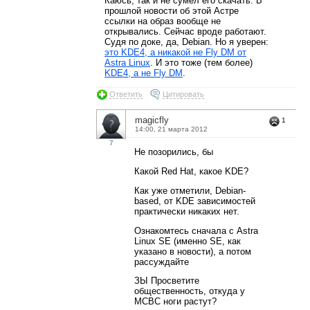
Каюсь, так и не сумел его скачать. В
прошлой новости об этой Астре
ссылки на образ вообще не
открывались. Сейчас вроде работают.
Судя по доке, да, Debian. Но я уверен:
это KDE4, а никакой не Fly DM от
Astra Linux
. И это тоже (тем более)
KDE4, а не Fly DM
.
Ответить
Цитировать
magicfly
1
14:00, 21 марта 2012
7
Не позорились, бы
Какой Red Hat, какое KDE?
Как уже отметили, Debian-
based, от KDE зависимостей
практически никаких нет.
Ознакомтесь сначала с Astra
Linux SE (именно SE, как
указано в новости), а потом
рассуждайте
ЗЫ Просветите
общественность, откуда у
МСВС ноги растут?