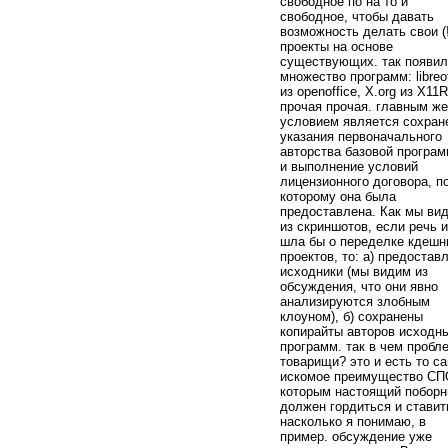
свободное по на то и
свободное, чтобы давать
возможность делать свои (!
проекты на основе
существующих. так появил
множество программ: libreof
из openoffice, X.org из X11R
прочая прочая. главным же
условием является сохран
указания первоначального
авторства базовой програ
и выполнение условий
лицензионного договора, п
которому она была
предоставлена. Как мы ви
из скриншотов, если речь и
шла бы о переделке кдешн
проектов, то: а) предостав
исходники (мы видим из
обсуждения, что они явно
анализируются злобным
клоуном), б) сохранены
копирайты авторов исходн
программ. так в чем пробл
товарищи? это и есть то с
искомое преимущество СП
которым настоящий поборн
должен гордиться и ставит
насколько я понимаю, в
пример. обсуждение уже