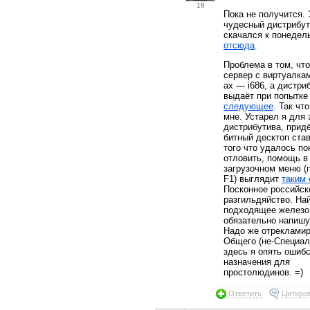
18
Пока не получится. 
чудесный дистрибут
скачался к понедел
отсюда
.
Проблема в том, чт
сервер с виртуалка
ах — i686, а дистри
выдаёт при попытке
следующее
. Так чт
мне. Устарел я для 
дистрибутива, придё
битный десктоп став
того что удалось по
отловить, помощь в
загрузочном меню (
F1) выглядит
таким
Посконное российск
разгильдяйство. На
подходящее железо
обязательно напишу
Надо же отреклами
Общего (не-Специа
здесь я опять ошибс
назначения для
простолюдинов. =)
Ответить
Цитиро