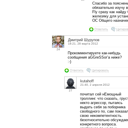
Спасибо за пояснен
обязательно изучу в
Fly сразу как найду
железяку для устан
ОС Общего назначе
Ответить
Цитиро
Дмитрий Шурупов
18:21, 28 марта 2012
24
Прокомментируете как-нибудь
сообщения aGGreSSor’а ниже?
:-)
Ответить
Цитировать
kutahoff
21:40, 2 апреля 2012
27
почитал сей нЕмощный
троллинг. что сказать, грус
некто агрессор, пытаясь
выдать себя за поборника
свободного по, сам показа
свою некомпетентность.
безотносительно обсуждае
конкретного вопроса.