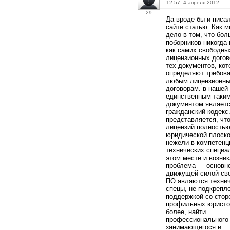
12:57, 4 апреля 2012
29
Да вроде бы и писа
сайте статью. Как м
дело в том, что бо
поборников никогда 
как самих свободны
лицензионных догово
тех документов, ко
определяют требова
любым лицензионн
договорам. в нашей
единственным таки
документом являет
гражданский кодекс.
представляется, чт
лицензий полностью
юридической плоско
нежели в компетенц
технических специа
этом месте и возник
проблема — основн
движущей силой св
ПО являются техни
спецы, не подкрепл
поддержкой со стор
профильных юристо
более, найти
профессионального
занимающегося и