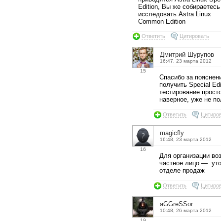
Edition, Вы же собираетесь
исследовать Astra Linux
Common Edition
Ответить
Цитировать
Дмитрий Шурупов
16:47, 23 марта 2012
15
Спасибо за пояснен
получить Special Edi
тестирование просто
наверное, уже не п
Ответить
Цитиро
magicfly
16:48, 23 марта 2012
16
Для организации во
частное лицо — уто
отделе продаж
Ответить
Цитиро
aGGreSSor
10:48, 26 марта 2012
19