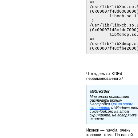
=> 
/usr/lib/libXau.so.6
(0x00007f48d0003000)
        libxcb.so.1 
=> 
/usr/lib/libxcb.so.1
(0x00007f48cfde7000)
        libXdmcp.so.6 
=> 
/usr/lib/libXdmcp.so
Что здесь от KDE4
переименованного?
aGGreSSor
Мне глаза позволяют
различить иконку
Настройки
Qt4 на этом
скриншоте
и Windows-те
с kde-look.org на этом
скриншоте, не говоря уже
иконках.
Иконки — nuvola, очень
хорошая тема. По вашей