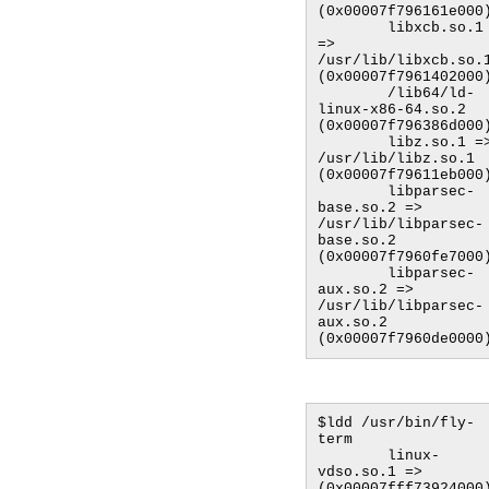
(0x00007f796161e000)
        libxcb.so.1 
=> 
/usr/lib/libxcb.so.1
(0x00007f7961402000)
        /lib64/ld-
linux-x86-64.so.2 
(0x00007f796386d000)
        libz.so.1 => 
/usr/lib/libz.so.1 
(0x00007f79611eb000)
        libparsec-
base.so.2 => 
/usr/lib/libparsec-
base.so.2 
(0x00007f7960fe7000)
        libparsec-
aux.so.2 => 
/usr/lib/libparsec-
aux.so.2 
$ldd /usr/bin/fly-
term

        linux-
vdso.so.1 =>  
(0x00007fff73924000)