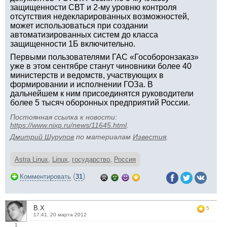
защищенности СВТ и 2-му уровню контроля
отсутствия недекларированных возможностей,
может использоваться при создании
автоматизированных систем до класса
защищенности 1Б включительно.
Первыми пользователями ГАС «Гособоронзаказ»
уже в этом сентябре станут чиновники более 40
министерств и ведомств, участвующих в
формировании и исполнении ГОЗа. В
дальнейшем к ним присоединятся руководители
более 5 тысяч оборонных предприятий России.
Постоянная ссылка к новости:
https://www.nixp.ru/news/11645.html
.
Дмитрий Шурупов
по материалам
Известия
.
Astra Linux
,
Linux
,
государство
,
Россия
(
)
Комментировать
31
B.X
5
17:41, 20 марта 2012
1