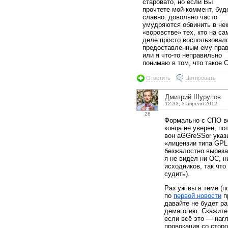
старовато, но если Вы
прочтете мой коммент, буд
славно. довольно часто
умудряются обвинить в не
«воровстве» тех, кто на с
деле просто воспользовал
предоставленным ему прав
или я что-то неправильно
понимаю в том, что такое 
Ответить
Цитировать
Дмитрий Шурупов
12:33, 3 апреля 2012
28
Формально с СПО вс
конца не уверен, по
вон aGGreSSor указ
«лицензии типа GPL
безжалостно выреза
я не видел ни ОС, н
исходников, так что
судить).
Раз уж вы в теме (
по
первой новости
пр
давайте не будет р
демагогию. Скажите
если всё это — наг
провокация со стор