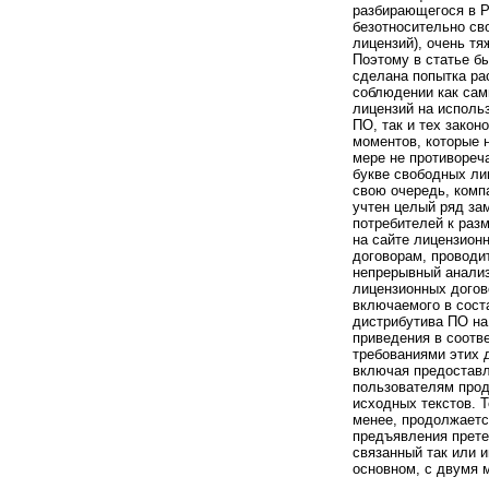
разбирающегося в 
безотносительно св
лицензий), очень тя
Поэтому в статье б
сделана попытка ра
соблюдении как сам
лицензий на исполь
ПО, так и тех зако
моментов, которые н
мере не противореч
букве свободных ли
свою очередь, комп
учтен целый ряд за
потребителей к ра
на сайте лицензион
договорам, проводи
непрерывный анали
лицензионных догов
включаемого в сост
дистрибутива ПО на
приведения в соотв
требованиями этих 
включая предостав
пользователям прод
исходных текстов. 
менее, продолжаетс
предъявления прете
связанный так или и
основном, с двумя 