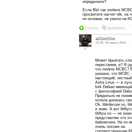
определили?
Если ВЫ так любите МСВС
просветите насчет elk, на 
он основан, не ужели на K
Ответить
Цитировать
aGGreSSor
10:35, 26 марта 2012
17
Может брызгать сл
перестанем, а? Я гд
что люблю МСВС? 
указано, что МСВС 
настоящий, честный
Astra Linux — в лу
fork Debian имеющи
с философией Debia
Предельно не пони
хотели доказать сво
Ok. libkdecore.so, li
я знаю. А вот libflyc
libflyui.so — не зна
представляю что эт
библиотеки. Но по 
очень похоже на
соответствующие K