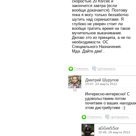
скоростью 20 Кб/сек и
закончится завтра (если
вообще докачается). Поэтому
пока я могу только беззаботно
шутить над скриншотами. Я
глубоко не уверен стоит ли
вообще тратить время на такое
мучительное выкачивание.
Делаю это из принципа, а не по
необходимости. ОС
Специального Назначения.
Мда. Дайте две!..
Ответить
Цитировать
Дмитрий Шурупов
15:07, 23 марта 2012
12
Интересно-интересно! С
удовольствием потом
почитаем о ваших находках
этом дистрибутиве :-)
Ответить
Цитировать
aGGreSSor
10:46, 26 марта 2012