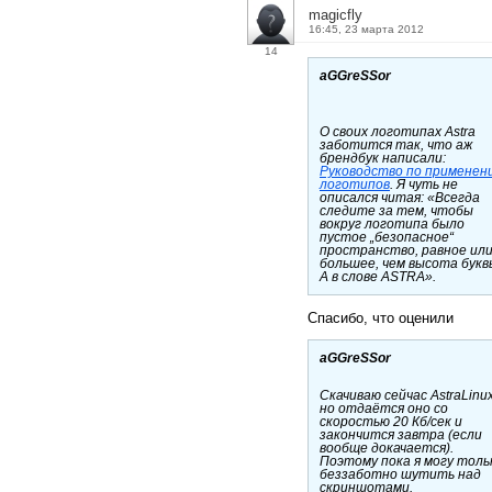
magicfly
16:45, 23 марта 2012
14
aGGreSSor
О своих логотипах Astra
заботится так, что аж
брендбук написали:
Руководство по применен
логотипов
. Я чуть не
описался читая: «Всегда
следите за тем, чтобы
вокруг логотипа было
пустое „безопасное“
пространство, равное ил
большее, чем высота букв
А в слове ASTRA».
Спасибо, что оценили
aGGreSSor
Скачиваю сейчас AstraLinux
но отдаётся оно со
скоростью 20 Кб/сек и
закончится завтра (если
вообще докачается).
Поэтому пока я могу толь
беззаботно шутить над
скриншотами.