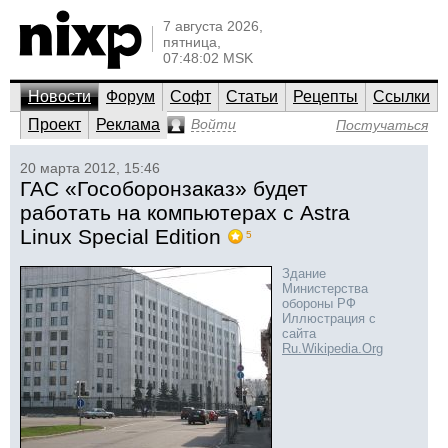
7 августа 2026,
пятница,
07:48:02 MSK
Новости
Форум
Софт
Статьи
Рецепты
Ссылки
Проект
Реклама
Войти
Постучаться
20 марта 2012, 15:46
ГАС «Гособоронзаказ» будет
работать на компьютерах с Astra
Linux Special Edition
5
Здание
Министерства
обороны РФ
Иллюстрация с
сайта
Ru.Wikipedia.Org