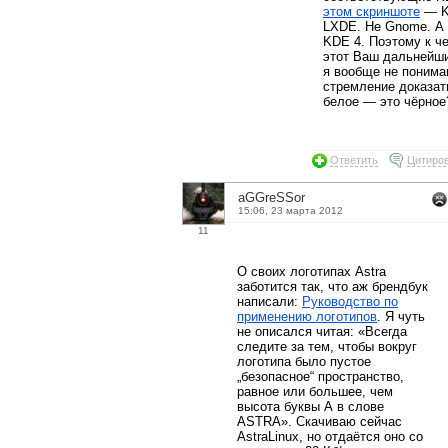
этом скриншоте
— K
LXDE. Не Gnome. А
KDE 4. Поэтому к ч
этот Ваш дальнейши
я вообще не понима
стремление доказат
белое — это чёрное
Ответить
Цитиро
aGGreSSor
15:06, 23 марта 2012
11
О своих логотипах Astra
заботится так, что аж брендбук
написали:
Руководство по
применению логотипов
. Я чуть
не описался читая: «Всегда
следите за тем, чтобы вокруг
логотипа было пустое
„безопасное“ пространство,
равное или большее, чем
высота буквы А в слове
ASTRA». Скачиваю сейчас
AstraLinux, но отдаётся оно со