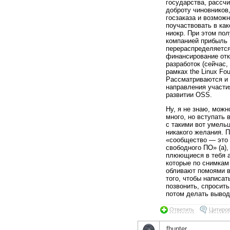
государства, рассч
доброту чиновников
госзаказа и возмож
поучаствовать в как
ниокр. При этом по
компанией прибыль
перераспределяется 
финансирование от
разработок (сейчас,
рамках the Linux Fou
Рассматриваются и 
направления участи
развитии OSS.
Ну, я не знаю, можн
много, но вступать 
с такими вот умель
никакого желания. 
«сообщество — это
свободного ПО» (а),
плюющиеся в тебя 
которые по снимкам
обливают помоями 
того, чтобы написат
позвонить, спросить
потом делать вывод
Ответить
Цитиро
fhunter