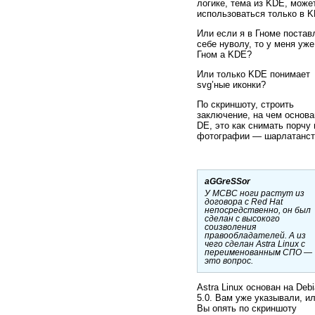
логике, тема из KDE, може
использоваться только в 
Или если я в Гноме поста
себе нуволу, то у меня уже
Гном а KDE?
Или только KDE понимает
svg’ные иконки?
По скриншоту, строить
заключение, на чем основа
DE, это как снимать порчу 
фотографии — шарлатанст
aGGreSSor
У МСВС ноги растут из
договора с Red Hat
непосредственно, он был
сделан с высокого
соизволения
правообладателей. А из
чего сделан Astra Linux с
переименованным СПО —
это вопрос.
Astra Linux основан на Deb
5.0. Вам уже указывали, и
Вы опять по скриншоту