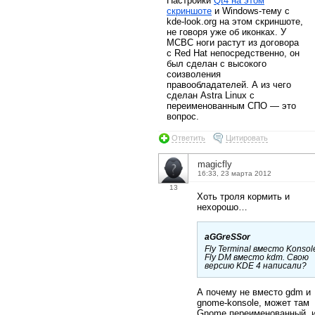
Настройки
Qt4 на этом
скриншоте
и Windows-тему с
kde-look.org на этом скриншоте,
не говоря уже об иконках. У
МСВС ноги растут из договора
с Red Hat непосредственно, он
был сделан с высокого
соизволения
правообладателей. А из чего
сделан Astra Linux с
переименованным СПО — это
вопрос.
Ответить
Цитировать
magicfly
16:33, 23 марта 2012
13
Хоть троля кормить и
нехорошо…
aGGreSSor
Fly Terminal вместо Konsol
Fly DM вместо kdm. Свою
версию KDE 4 написали?
А почему не вместо gdm и
gnome-konsole, может там
Gnome переименованный, 