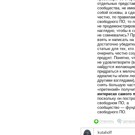
отдельных предста
сообщества, не им
собой основы, а сд
честно, по правилам
свободного ПО, то 
не продемонстриров
наглядно, чтобы в 
не сомневались? Пр
взять и написать на
достаточно убедит
статью для тех, кто
очернить честно со
продукт. Понятно, ч
не удовлетворите (в
найдутся желающи
придраться к мелоч
идеалисты и/или лю
другими взглядами),
снять большую час
«претензий» получи
интересах самого 
поскольку он постро
свободном ПО, а
сообщество — фун
свободного ПО.
Ответить
Цитиро
kutahoff