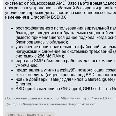
системах с процессорами AMD. Зато за это время удало
прогресса в устранении глобальной блокировки (giant ker
увеличения производительности на многоядерных систе
изменения в DragonFly BSD 3.0:
рост эффективного использования виртуальной па
благодаря введению отображаемых сущностей vm_o
(вместо применявшегося ранее подхода, когда осн
блокировалась глобально);
увеличение производительности файловой систе
нагрузками и снижение её системных требований (
системах с 256 Мб RAM);
ядро для SMP объявлено рабочим для всех машин 
умолчанию;
представлена утилита tcplay(8), позволяющая со
жесткого диска (лицензирована под BSD, полностью
новые драйверы: safe(4) для чипов SafeNet, lgue(
Ethernet.
BSD gprof заменили на GNU gprof; GNU sort — на Ne
Постоянная ссылка к новости:
https://www.nixp.ru/news/11600.h
Дмитрий Шурупов
по материалам
dragonflybsd.org
.
BSD
,
DragonFlyBSD
,
релизы