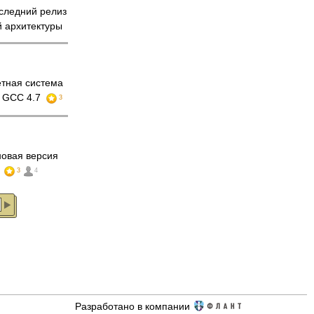
ледний релиз
й архитектуры
етная система
, GCC 4.7
3
овая версия
ы
3
4
Разработано в компании