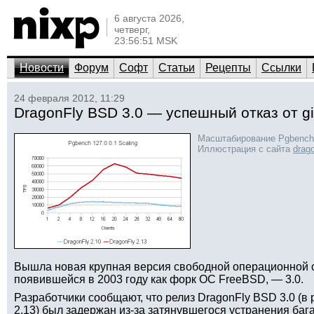
6 августа 2026,
четверг,
23:56:51 MSK
Новости
Форум
Софт
Статьи
Рецепты
Ссылки
24 февраля 2012, 11:29
DragonFly BSD 3.0 — успешный отказ от gi
Масштабирование Pgbench
Иллюстрация с сайта
drago
Вышла новая крупная версия свободной операционной 
появившейся в 2003 году как форк ОС FreeBSD, — 3.0.
Разработчики сообщают, что релиз DragonFly BSD 3.0 (в 
2.13) был задержан из-за затянувшегося устранения бага