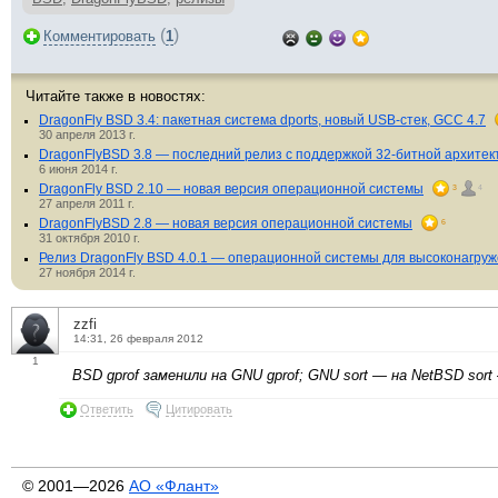
(
)
Комментировать
1
Читайте также в новостях:
DragonFly BSD 3.4: пакетная система dports, новый USB-стек, GCC 4.7
30 апреля 2013 г.
DragonFlyBSD 3.8 — последний релиз с поддержкой 32-битной архитек
6 июня 2014 г.
DragonFly BSD 2.10 — новая версия операционной системы
3
4
27 апреля 2011 г.
DragonFlyBSD 2.8 — новая версия операционной системы
6
31 октября 2010 г.
Релиз DragonFly BSD 4.0.1 — операционной системы для высоконагру
27 ноября 2014 г.
zzfi
14:31, 26 февраля 2012
1
BSD gprof заменили на GNU gprof; GNU sort — на NetBSD sort
Ответить
Цитировать
© 2001—2026
АО «Флант»