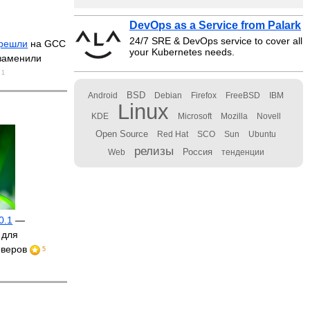
DevOps as a Service from Palark
24/7 SRE & DevOps service to cover all
решли
на GCC
your Kubernetes needs.
 заменили
1
BSD
Android
Debian
Firefox
FreeBSD
IBM
Linux
KDE
Microsoft
Mozilla
Novell
Open Source
Red Hat
SCO
Sun
Ubuntu
релизы
Россия
Web
тенденции
0.1
—
 для
рверов
5