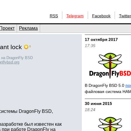
RSS
Telegram
Facebook
Twitte
Проект
Реклама
17 октября 2017
17:35
ant lock
6
 на DragonFly BSD
nflybsd.org
В DragonFly BSD 5.0
по
файловая система HA
30 июня 2015
18:24
системы DragonFly BSD,
разработке был известен как
 при работе DragonFly на