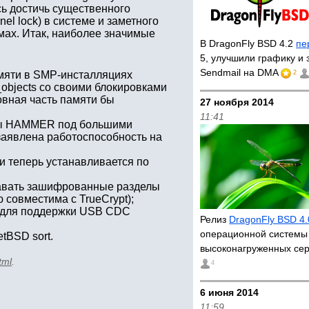
сь достичь существенного
nel lock) в системе и заметного
мах. Итак, наиболее значимые
В DragonFly BSD 4.2
пе
5, улучшили графику и
Sendmail на DMA
мяти в SMP-инсталляциях
2
bjects со своими блокировками
овная часть памяти бы
27 ноября 2014
11:41
мы HAMMER под большими
заявлена работоспособность на
и теперь устанавливается по
здавать зашифрованные разделы
 совместима с TrueCrypt);
4) для поддержки USB CDC
Релиз
DragonFly BSD 4.
операционной системы
tBSD sort.
высоконагруженных се
tml
.
4
6 июня 2014
11:59