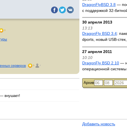
DragonFlyBSD 3.8
— пос
с поддержкой 32-битно
30 апреля 2013
13:13
3
DragonFly BSD 3.4
: пак
dports, новый USB-стек
туры
27 апреля 2011
10:10
DragonFly BSD 2.10
— н
женных серверов
5
4
операционной систем
Архив
— внушает!
Добавить новость