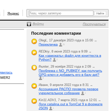
r
Яндекс
Войти
Постучаться
Последние комментарии
OlegL
,
17 декабря 2023 года в 15:00 →
Перекличка
21
REDkiy
,
8 июня 2023 года в 9:09 →
Как «замокать» файл для юниттеста в
Python?
2
fhunter
,
29 ноября 2022 года в 2:09 →
Проблема с NO_PUBKEY: как получить
явилась
GPG-ключ и добавить его в базу apt?
MMER2
6
Иванн
,
9 апреля 2022 года в 8:31 →
Ассоциация РАСПО провела первое
учредительное собрание
1
Kiri11.ADV1
,
7 марта 2021 года в 12:01 →
Логи catalina.out в TomCat 9 в формате
JSON
1