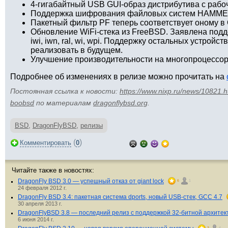
4-гигабайтный USB GUI-образ дистрибутива с рабо
Поддержка шифрования файловых систем HAMME
Пакетный фильтр PF теперь соответствует оному в
Обновление WiFi-стека из FreeBSD. Заявлена подд
iwi, iwn, ral, wi, wpi. Поддержку остальных устрой
реализовать в будущем.
Улучшение производительности на многопроцессор
Подробнее об изменениях в релизе можно прочитать на
Постоянная ссылка к новости:
https://www.nixp.ru/news/10821.h
boobsd
по материалам
dragonflybsd.org
.
BSD
,
DragonFlyBSD
,
релизы
(
)
Комментировать
0
Читайте также в новостях:
DragonFly BSD 3.0 — успешный отказ от giant lock
6
1
24 февраля 2012 г.
DragonFly BSD 3.4: пакетная система dports, новый USB-стек, GCC 4.7
30 апреля 2013 г.
DragonFlyBSD 3.8 — последний релиз с поддержкой 32-битной архитек
6 июня 2014 г.
3
4