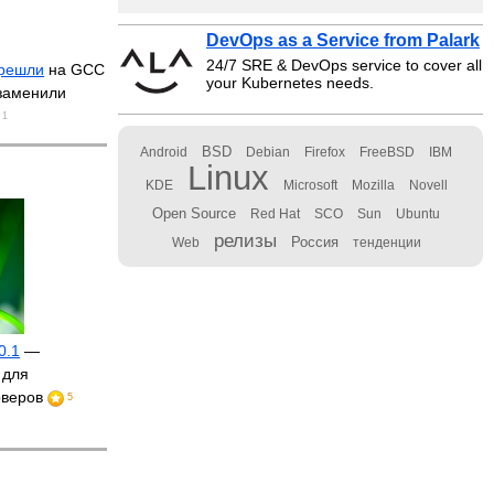
DevOps as a Service from Palark
24/7 SRE & DevOps service to cover all
решли
на GCC
your Kubernetes needs.
 заменили
1
BSD
Android
Debian
Firefox
FreeBSD
IBM
Linux
KDE
Microsoft
Mozilla
Novell
Open Source
Red Hat
SCO
Sun
Ubuntu
релизы
Россия
Web
тенденции
0.1
—
 для
рверов
5