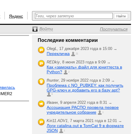
r
Яндекс
Войти
Постучаться
Последние комментарии
OlegL
,
17 декабря 2023 года в 15:00 →
Перекличка
21
REDkiy
,
8 июня 2023 года в 9:09 →
Как «замокать» файл для юниттеста в
Python?
2
fhunter
,
29 ноября 2022 года в 2:09 →
Проблема с NO_PUBKEY: как получить
явилась
GPG-ключ и добавить его в базу apt?
MMER2
6
Иванн
,
9 апреля 2022 года в 8:31 →
Ассоциация РАСПО провела первое
учредительное собрание
1
Kiri11.ADV1
,
7 марта 2021 года в 12:01 →
Логи catalina.out в TomCat 9 в формате
JSON
1