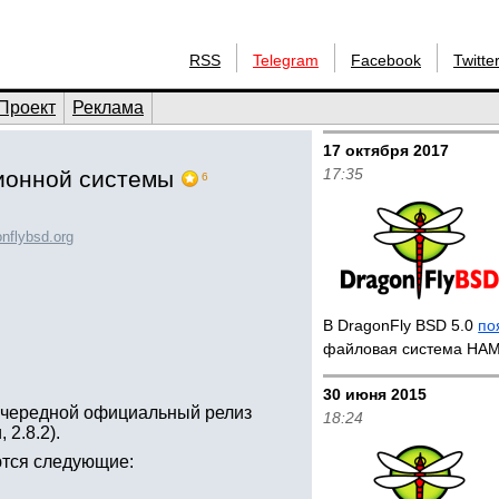
RSS
Telegram
Facebook
Twitte
Проект
Реклама
17 октября 2017
17:35
ионной системы
6
nflybsd.org
В DragonFly BSD 5.0
по
файловая система HA
30 июня 2015
 очередной официальный релиз
18:24
2.8.2).
ются следующие: