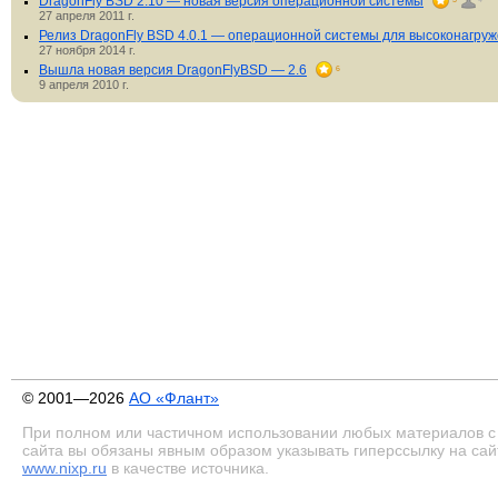
DragonFly BSD 2.10 — новая версия операционной системы
27 апреля 2011 г.
Релиз DragonFly BSD 4.0.1 — операционной системы для высоконагру
27 ноября 2014 г.
Вышла новая версия DragonFlyBSD — 2.6
6
9 апреля 2010 г.
© 2001—2026
АО «Флант»
При полном или частичном использовании любых материалов с
сайта вы обязаны явным образом указывать гиперссылку на сай
www.nixp.ru
в качестве источника.