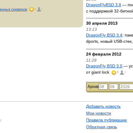
DragonFlyBSD 3.8
— пос
женных серверов
5
4
с поддержкой 32-битно
30 апреля 2013
13:13
DragonFly BSD 3.4
: пак
dports, новый USB-стек
24 февраля 2012
11:29
DragonFly BSD 3.0
— ус
от giant lock
6
1
Архив
Добавить новость
Мои новости
Правила публикации
т
Обратная связь