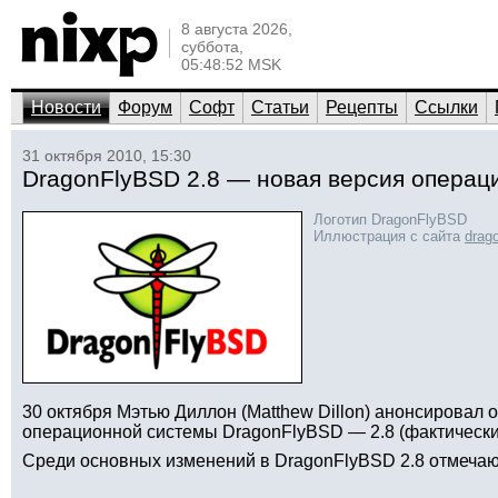
8 августа 2026,
суббота,
05:48:52 MSK
Новости
Форум
Софт
Статьи
Рецепты
Ссылки
31 октября 2010, 15:30
DragonFlyBSD 2.8 — новая версия операц
Логотип DragonFlyBSD
Иллюстрация с сайта
drago
30 октября Мэтью Диллон (Matthew Dillon) анонсировал
операционной системы DragonFlyBSD — 2.8 (фактически, 
Среди основных изменений в DragonFlyBSD 2.8 отмеча