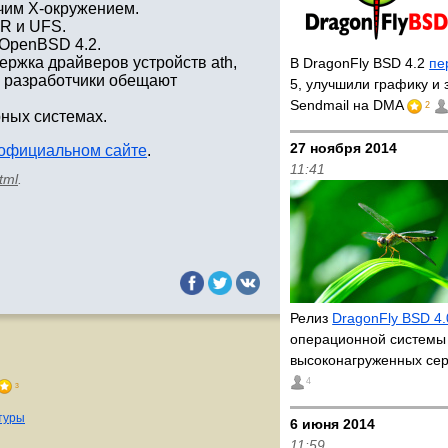
чим X-окружением.
R и UFS.
 OpenBSD 4.2.
ержка драйверов устройств ath,
В DragonFly BSD 4.2
пе
ств разработчики обещают
5, улучшили графику и
Sendmail на DMA
2
ных системах.
27 ноября 2014
официальном сайте
.
11:41
tml
.
Релиз
DragonFly BSD 4.
операционной системы
высоконагруженных се
4
3
туры
6 июня 2014
11:59