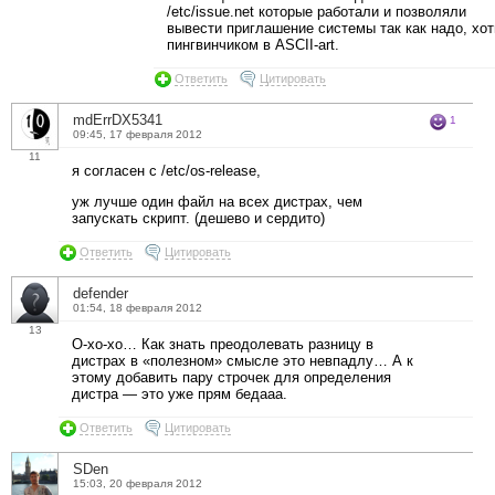
/etc/issue.net которые работали и позволяли
вывести приглашение системы так как надо, хот
пингвинчиком в ASCII-art.
Ответить
Цитировать
mdErrDX5341
1
09:45, 17 февраля 2012
11
я согласен с /etc/os-release,
уж лучше один файл на всех дистрах, чем
запускать скрипт. (дешево и сердито)
Ответить
Цитировать
defender
01:54, 18 февраля 2012
13
О-хо-хо… Как знать преодолевать разницу в
дистрах в «полезном» смысле это невпадлу… А к
этому добавить пару строчек для определения
дистра — это уже прям бедааа.
Ответить
Цитировать
SDen
15:03, 20 февраля 2012