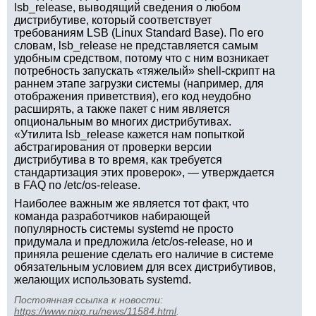
lsb_release, выводящий сведения о любом
дистрибутиве, который соответствует
требованиям LSB (Linux Standard Base). По его
словам, lsb_release не представляется самым
удобным средством, потому что с ним возникает
потребность запускать «тяжелый» shell-скрипт на
раннем этапе загрузки системы (например, для
отображения приветствия), его код неудобно
расширять, а также пакет с ним является
опциональным во многих дистрибутивах.
«Утилита lsb_release кажется нам попыткой
абстрагирования от проверки версии
дистрибутива в то время, как требуется
стандартизация этих проверок», — утверждается
в FAQ по /etc/os-release.
Наиболее важным же является тот факт, что
команда разработчиков набирающей
популярность системы systemd не просто
придумала и предложила /etc/os-release, но и
приняла решение сделать его наличие в системе
обязательным условием для всех дистрибутивов,
желающих использовать systemd.
Постоянная ссылка к новости:
https://www.nixp.ru/news/11584.html
.