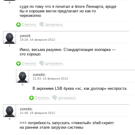
6
судя по тому что я почитал в блоге Леннарта, вроде
бы и хорошие весчи предлагает но как-то
черезжопно
Ответить
Цитировать
yesint
19:28, 16 февраля 2012
7
Имхо, весьма разумно. Стандартизация зоопарка —
это хорошо.
Ответить
Цитировать
xonotic
21:53, 16 февраля 2012
9
В акрониме LSB буква «эс, как доллар» неспроста.
Ответить
Цитировать
xonotic
21:48, 16 февраля 2012
8
>>> потребность запускать «тяжелый» shell-скрипт
на раннем этапе загрузки системы