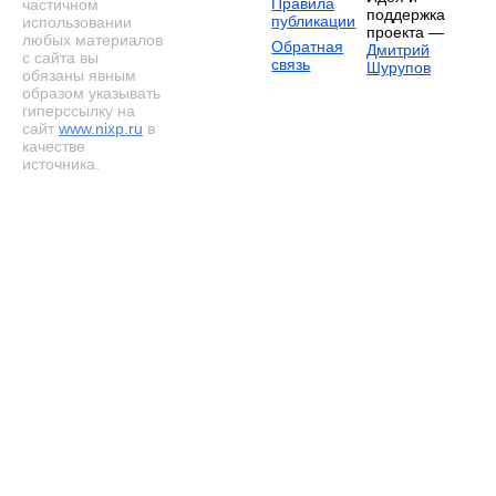
Правила
частичном
поддержка
публикации
использовании
проекта —
любых материалов
Обратная
Дмитрий
с сайта вы
связь
Шурупов
обязаны явным
образом указывать
гиперссылку на
сайт
www.nixp.ru
в
качестве
источника.