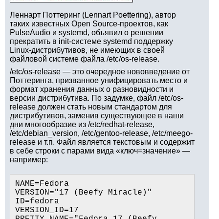
Леннарт Поттеринг (Lennart Poettering), автор
таких известных Open Source-проектов, как
PulseAudio и systemd, объявил о решении
прекратить в init-системе systemd поддержку
Linux-дистрибутивов, не имеющих в своей
файловой системе файла /etc/os-release.
/etc/os-release — это очередное нововведение от
Поттеринга, призванное унифицировать место и
формат хранения данных о разновидности и
версии дистрибутива. По задумке, файл /etc/os-
release должен стать новым стандартом для
дистрибутивов, заменив существующее в наши
дни многообразие из /etc/redhat-release,
/etc/debian_version, /etc/gentoo-release, /etc/meego-
release и т.п. Файл является текстовым и содержит
в себе строки с парами вида «ключ=значение» —
например:
NAME=Fedora

VERSION="17 (Beefy Miracle)"

ID=fedora

VERSION_ID=17
