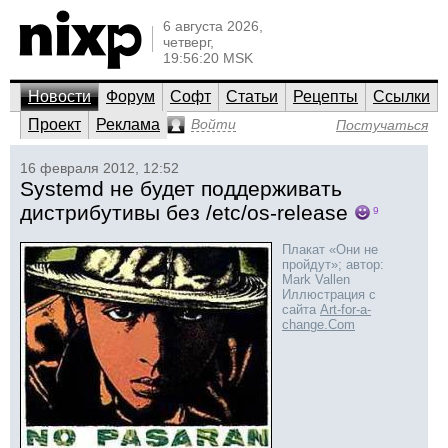
6 августа 2026,
четверг,
19:56:20 MSK
Новости
Форум
Софт
Статьи
Рецепты
Ссылки
Проект
Реклама
Войти
Постучаться
16 февраля 2012, 12:52
Systemd не будет поддерживать
дистрибутивы без /etc/os-release
9
Плакат «Они не
пройдут»; автор:
Mark Vallen
Иллюстрация с
сайта
Art-for-a-
change.Com