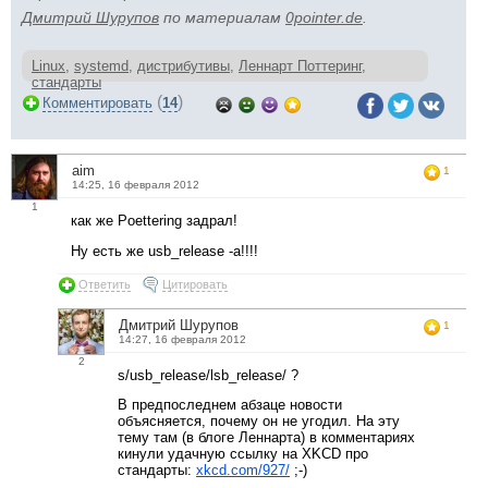
Дмитрий Шурупов
по материалам
0pointer.de
.
Linux
,
systemd
,
дистрибутивы
,
Леннарт Поттеринг
,
стандарты
(
)
Комментировать
14
aim
1
14:25, 16 февраля 2012
1
как же Poettering задрал!
Ну есть же usb_release -a!!!!
Ответить
Цитировать
Дмитрий Шурупов
1
14:27, 16 февраля 2012
2
s/usb_release/lsb_release/ ?
В предпоследнем абзаце новости
объясняется, почему он не угодил. На эту
тему там (в блоге Леннарта) в комментариях
кинули удачную ссылку на XKCD про
стандарты:
xkcd.com/927/
;-)