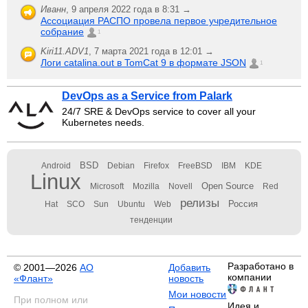
Иванн
,
9 апреля 2022 года в 8:31 →
Ассоциация РАСПО провела первое учредительное
собрание
1
Kiri11.ADV1
,
7 марта 2021 года в 12:01 →
Логи catalina.out в TomCat 9 в формате JSON
1
DevOps as a Service from Palark
24/7 SRE & DevOps service to cover all your
Kubernetes needs.
BSD
Android
Debian
Firefox
FreeBSD
IBM
KDE
Linux
Open Source
Microsoft
Mozilla
Novell
Red
релизы
Россия
Hat
SCO
Sun
Ubuntu
Web
тенденции
Разработано в
© 2001—2026
АО
Добавить
компании
«Флант»
новость
Мои новости
При полном или
Идея и