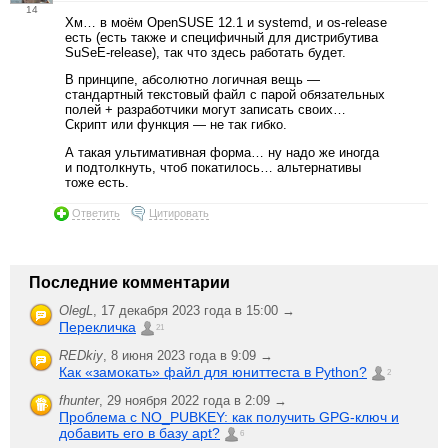
14
Хм… в моём OpenSUSE 12.1 и systemd, и os-release
есть (есть также и специфичный для дистрибутива
SuSeE-release), так что здесь работать будет.
В принципе, абсолютно логичная вещь —
стандартный текстовый файл с парой обязательных
полей + разработчики могут записать своих…
Скрипт или функция — не так гибко.
А такая ультимативная форма… ну надо же иногда
и подтолкнуть, чтоб покатилось… альтернативы
тоже есть.
Ответить
Цитировать
Последние комментарии
OlegL
,
17 декабря 2023 года в 15:00 →
Перекличка
21
REDkiy
,
8 июня 2023 года в 9:09 →
Как «замокать» файл для юниттеста в Python?
2
fhunter
,
29 ноября 2022 года в 2:09 →
Проблема с NO_PUBKEY: как получить GPG-ключ и
добавить его в базу apt?
6