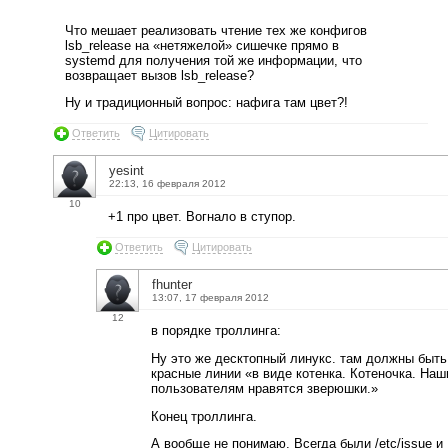
Что мешает реализовать чтение тех же конфигов
lsb_release на «нетяжелой» сишечке прямо в
systemd для получения той же информации, что
возвращает вызов lsb_release?
Ну и традиционный вопрос: нафига там цвет?!
Ответить
Цитировать
yesint
22:13, 16 февраля 2012
10
+1 про цвет. Вогнало в ступор.
Ответить
Цитировать
fhunter
13:07, 17 февраля 2012
12
в порядке троллинга:
Ну это же десктопный линукс. там должны быть
красные линии «в виде котенка. Котеночка. На
пользователям нравятся зверюшки.»
Конец троллинга.
А вообще не понимаю. Всегда были /etc/issue и