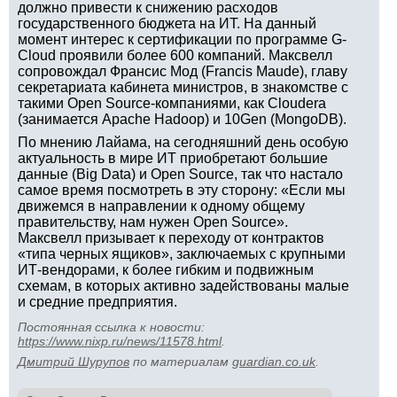
должно привести к снижению расходов
государственного бюджета на ИТ. На данный
момент интерес к сертификации по программе G-
Cloud проявили более 600 компаний. Максвелл
сопровождал Франсис Мод (Francis Maude), главу
секретариата кабинета министров, в знакомстве с
такими Open Source-компаниями, как Cloudera
(занимается Apache Hadoop) и 10Gen (MongoDB).
По мнению Лайама, на сегодняшний день особую
актуальность в мире ИТ приобретают большие
данные (Big Data) и Open Source, так что настало
самое время посмотреть в эту сторону: «Если мы
движемся в направлении к одному общему
правительству, нам нужен Open Source».
Максвелл призывает к переходу от контрактов
«типа черных ящиков», заключаемых с крупными
ИТ-вендорами, к более гибким и подвижным
схемам, в которых активно задействованы малые
и средние предприятия.
Постоянная ссылка к новости:
https://www.nixp.ru/news/11578.html
.
Дмитрий Шурупов
по материалам
guardian.co.uk
.