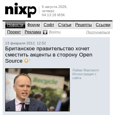
6 августа 2026,
четверг,
04:13:18 MSK
Новости
Форум
Софт
Статьи
Рецепты
Ссылки
Проект
Реклама
Войти
Постучаться
13 февраля 2012, 12:52
Британское правительство хочет
сместить акценты в сторону Open
Source
7
Лайам Максвелл
Иллюстрация с
сайта