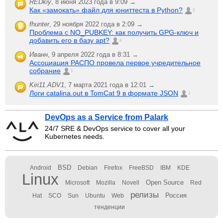
REDkiy
,
8 июня 2023 года в 9:09 →
Как «замокать» файл для юниттеста в Python?
2
fhunter
,
29 ноября 2022 года в 2:09 →
Проблема с NO_PUBKEY: как получить GPG-ключ и
добавить его в базу apt?
6
Иванн
,
9 апреля 2022 года в 8:31 →
Ассоциация РАСПО провела первое учредительное
собрание
1
Kiri11.ADV1
,
7 марта 2021 года в 12:01 →
Логи catalina.out в TomCat 9 в формате JSON
1
DevOps as a Service from Palark
24/7 SRE & DevOps service to cover all your
Kubernetes needs.
BSD
Android
Debian
Firefox
FreeBSD
IBM
KDE
Linux
Open Source
Microsoft
Mozilla
Novell
Red
релизы
Россия
Hat
SCO
Sun
Ubuntu
Web
тенденции