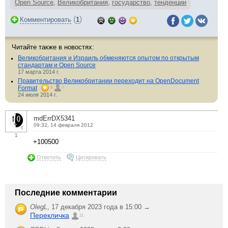
Open Source
,
Великобритания
,
государство
,
тенденции
(
)
Комментировать
1
Читайте также в новостях:
Великобритания и Израиль обменяются опытом по открытым
стандартам и Open Source
17 марта 2014 г.
Правительство Великобритании переходит на OpenDocument
Format
3
5
24 июля 2014 г.
mdErrDX5341
09:32, 14 февраля 2012
1
+100500
Ответить
Цитировать
Последние комментарии
OlegL
,
17 декабря 2023 года в 15:00 →
Перекличка
21