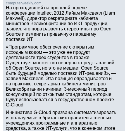
computerweekly.com
На проходившей на прошлой неделе
конференции Intellect 2012 Лайам Максвелл (Liam
Maxwell), директор секретариата кабинета
министров Великобритании по ИКТ-продукции,
заявил, что пора развеять стереотипы про Open
Source и изменить привычную парадигму
поставки ИТ.
«Программное обеспечение с открытым
исходным кодом — это уже не продукт
деятельности трех студентов в гараже.
Существует множество неверных представлений
об Open Source, но это не мешает Open Source
быть будущей моделью поставки ИТ-решений», —
заявил Максвелл. Эта позиция оправдывается и
на практике: секретариат кабинета министров
Великобритании начинает 3-месячный период
консультаций по открытым стандартам, которые
будут использоваться в государственном проекте
G-Cloud.
Инициатива G-Cloud призвана систематизировать
используемые в британских правительственных
учреждениях программные и аппаратные
средства, а также ИТ-услуги, что в конечном итоге