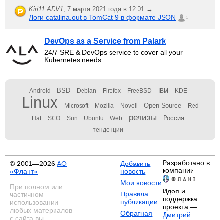
Kiri11.ADV1
,
7 марта 2021 года в 12:01 →
Логи catalina.out в TomCat 9 в формате JSON
1
DevOps as a Service from Palark
24/7 SRE & DevOps service to cover all your
Kubernetes needs.
BSD
Android
Debian
Firefox
FreeBSD
IBM
KDE
Linux
Open Source
Microsoft
Mozilla
Novell
Red
релизы
Россия
Hat
SCO
Sun
Ubuntu
Web
тенденции
Разработано в
© 2001—2026
АО
Добавить
компании
«Флант»
новость
Мои новости
При полном или
Идея и
Правила
частичном
поддержка
публикации
использовании
проекта —
любых материалов
Обратная
Дмитрий
с сайта вы