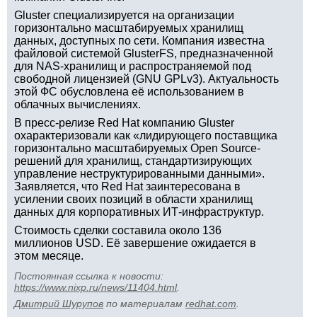
Gluster специализируется на организации
горизонтально масштабируемых хранилищ
данных, доступных по сети. Компания известна
файловой системой GlusterFS, предназначенной
для NAS-хранилищ и распространяемой под
свободной лицензией (GNU GPLv3). Актуальность
этой ФС обусловлена её использованием в
облачных вычислениях.
В пресс-релизе Red Hat компанию Gluster
охарактеризовали как «лидирующего поставщика
горизонтально масштабируемых Open Source-
решений для хранилищ, стандартизирующих
управление неструктурированными данными».
Заявляется, что Red Hat заинтересована в
усилении своих позиций в области хранилищ
данных для корпоративных ИТ-инфраструктур.
Стоимость сделки составила около 136
миллионов USD. Её завершение ожидается в
этом месяце.
Постоянная ссылка к новости:
https://www.nixp.ru/news/11404.html
.
Дмитрий Шурупов
по материалам
redhat.com
.