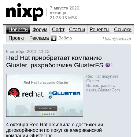
7 августа 2026,
пятница,
21:23:16 MSK
Новости
Форум
Софт
Статьи
Рецепты
Ссылки
Проект
Реклама
Войти
Постучаться
6 октября 2011, 11:13
Red Hat приобретает компанию
Gluster, разработчика GlusterFS
1
Red Hat покупает
Gluster
Иллюстрация с
сайта
Gluster.Com
4 октября Red Hat объявила о достижении
договорённости по покупке американской
компании Gluster Inc.