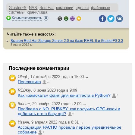
GlusterFS
,
NAS
,
Red Hat
,
компании
,
сделки
,
файловые
системы
,
хранилища
(
)
Комментировать
0
Читайте также в новостях:
Вышел Red Hat Storage Server 2.0 на базе RHEL 6 и GlusterFS 3.3
5 июля 2012 г.
Последние комментарии
OlegL
,
17 декабря 2023 года в 15:00 →
Перекличка
21
REDkiy
,
8 июня 2023 года в 9:09 →
Как «замокать» файл для юниттеста в Python?
2
fhunter
,
29 ноября 2022 года в 2:09 →
Проблема с NO_PUBKEY: как получить GPG-ключ и
добавить его в базу apt?
6
Иванн
,
9 апреля 2022 года в 8:31 →
Ассоциация РАСПО провела первое учредительное
собрание
1