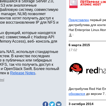
вившаяся в Storage Server 2.0,
з S3 или аналогичные
 файловую систему, совместимую
k manager, NLM) позволяет
ентов хотят получить доступ к
Представлен
первый ре
кое восстановление IP для NFS и
дистрибутива для конт
Hat Enterprise Linux At
вых функций, которые находятся
1
ew): совместимый с Hadoop API
emory Access), веб- консоль для
6 марта 2015
17:02
дать NAS, используя стандартные
стем. В качестве последних
е в публичных или гибридных
FS, так что получить доступ к
и OpenStack Swift. Более полный
влен в
Release Notes
.
tml
.
Дистрибутив Red Hat Ent
обновился
до версии 7
3 октября 2014