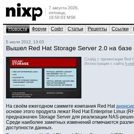
7 августа 2026,
пятница,
18:50:03 MSK
Новости
Форум
Софт
Статьи
Рецепты
Ссылки
5 июля 2012, 13:03
Вышел Red Hat Storage Server 2.0 на базе 
Слайд с презентации Red Ha
Иллюстрация с сайта
h-on
На своём ежегодном саммите компания Red Hat
анонси
основе этого продукта лежат Red Hat Enterprise Linux (R
предназначен Storage Server для реализации NAS-решени
Среди наиболее заметных изменений отмечаются разл
доступности данных.