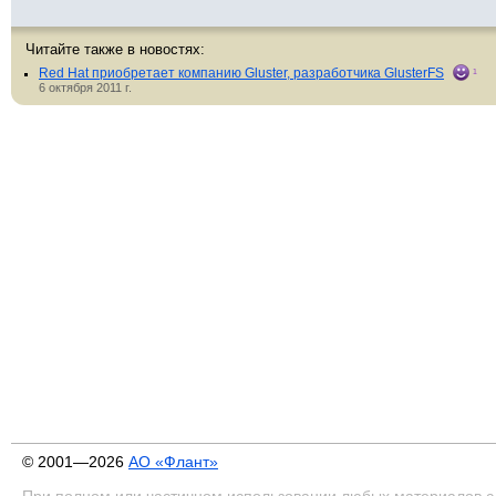
Читайте также в новостях:
Red Hat приобретает компанию Gluster, разработчика GlusterFS
1
6 октября 2011 г.
© 2001—2026
АО «Флант»