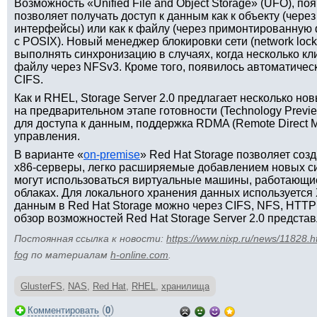
Возможность «Unified File and Object Storage» (UFO), поя
позволяет получать доступ к данным как к объекту (чере
интерфейсы) или как к файлу (через примонтированную
с POSIX). Новый менеджер блокировки сети (network loc
выполнять синхронизацию в случаях, когда несколько кли
файлу через NFSv3. Кроме того, появилось автоматичес
CIFS.
Как и RHEL, Storage Server 2.0 предлагает несколько но
на предварительном этапе готовности (Technology Previ
для доступа к данным, поддержка RDMA (Remote Direct M
управления.
В варианте «
on-premise
» Red Hat Storage позволяет соз
x86-серверы, легко расширяемые добавлением новых си
могут использоваться виртуальные машины, работающи
облаках. Для локального хранения данных используется X
данным в Red Hat Storage можно через CIFS, NFS, HTTP 
обзор возможностей Red Hat Storage Server 2.0 предста
Постоянная ссылка к новости:
https://www.nixp.ru/news/11828.h
fog
по материалам
h-online.com
.
GlusterFS
,
NAS
,
Red Hat
,
RHEL
,
хранилища
(
)
Комментировать
0