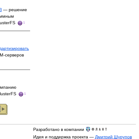
3
— решение
аммным
lusterFS
1
дартизировать
RM-серверов
мпанию
GlusterFS
1
Разработано в компании
Идея и поддержка проекта —
Дмитрий Шурупов