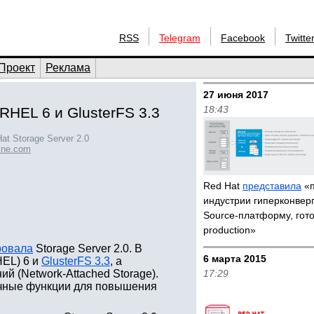
RSS
Telegram
Facebook
Twitte
Проект
Реклама
27 июня 2017
18:43
RHEL 6 и GlusterFS 3.3
t Storage Server 2.0
line.com
Red Hat
представила
«п
индустрии гиперконвер
Source-платформу, гот
production»
ровала
Storage Server 2.0. В
6 марта 2015
HEL) 6 и
GlusterFS 3.3
, а
й (Network-Attached Storage).
17:29
ичные функции для повышения