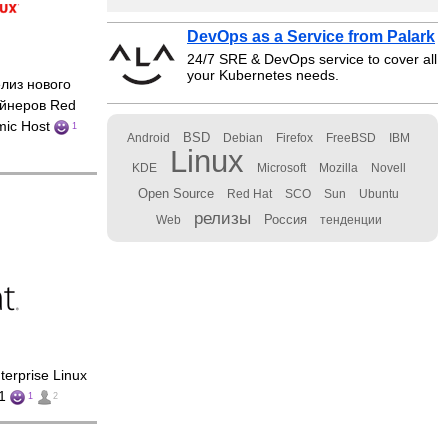
DevOps as a Service from Palark
24/7 SRE & DevOps service to cover all
your Kubernetes needs.
лиз нового
ейнеров Red
omic Host
1
BSD
Android
Debian
Firefox
FreeBSD
IBM
Linux
KDE
Microsoft
Mozilla
Novell
Open Source
Red Hat
SCO
Sun
Ubuntu
релизы
Россия
Web
тенденции
erprise Linux
.1
1
2