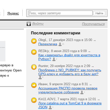
r
Яндекс
Войти
Постучаться
Последние комментарии
OlegL
,
17 декабря 2023 года в 15:00 →
Перекличка
21
REDkiy
,
8 июня 2023 года в 9:09 →
Как «замокать» файл для юниттеста в
Python?
2
ервую в
fhunter
,
29 ноября 2022 года в 2:09 →
Проблема с NO_PUBKEY: как получить
гентную Open
GPG-ключ и добавить его в базу apt?
овую к
6
Иванн
,
9 апреля 2022 года в 8:31 →
Ассоциация РАСПО провела первое
учредительное собрание
1
Kiri11.ADV1
,
7 марта 2021 года в 12:01 →
Логи catalina.out в TomCat 9 в формате
JSON
1