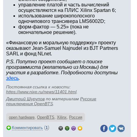
управление платой и часть вычислений
осуществляются на ПЛИС Xilinx Spartan 6;
использование широкополосного
одночипового трансивера LMS6002D;
форм-фактор — 5.25» (пока не
окончательное решение).
«Финансовую и моральную поддержку» проекту
оказывают Jean-Samuel Najnudel из BJT Partners
SARL и фонд NLnet.
P.S. Попутно проект сообщает о поиске
программиста (желательно из Москвы) для
участия в разработке. Подробности доступны
здесь
.
Постоянная ссылка к новости:
https://www.nixp.ru/news/11401.html
.
Дмитрий Шурупов
по материалам
Русские
приключения OpenBTS
.
open hardware
,
OpenBTS
,
Xilinx
,
Россия
(
)
Комментировать
1