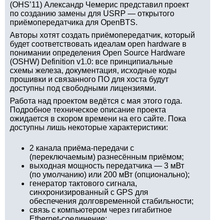
(OHS’11) Александр Чемерис представил проект
по созданию замены для USRP — открытого
приёмопередатчика для OpenBTS.
Авторы хотят создать приёмопередатчик, который
будет соответствовать идеалам open hardware в
понимании определения Open Source Hardware
(OSHW) Definition v1.0: все принципиальные
схемы железа, документация, исходные коды
прошивки и связанного ПО для хоста будут
доступны под свободными лицензиями.
Работа над проектом ведётся с мая этого года.
Подробное техническое описание проекта
ожидается в скором времени на его сайте. Пока
доступны лишь некоторые характеристики:
2 канала приёма-передачи с
(переключаемым) разнесённым приёмом;
выходная мощность передатчика — 3 мВт
(по умолчанию) или 200 мВт (опционально);
генератор тактового сигнала,
синхронизированный с GPS для
обеспечения долговременной стабильности;
связь с компьютером через гигабитное
Ethernet-соединение;