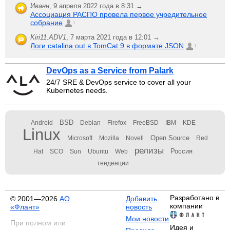
Иванн
,
9 апреля 2022 года в 8:31 →
Ассоциация РАСПО провела первое учредительное
собрание
1
Kiri11.ADV1
,
7 марта 2021 года в 12:01 →
Логи catalina.out в TomCat 9 в формате JSON
1
DevOps as a Service from Palark
24/7 SRE & DevOps service to cover all your
Kubernetes needs.
BSD
Android
Debian
Firefox
FreeBSD
IBM
KDE
Linux
Open Source
Microsoft
Mozilla
Novell
Red
релизы
Россия
Hat
SCO
Sun
Ubuntu
Web
тенденции
Разработано в
© 2001—2026
АО
Добавить
компании
«Флант»
новость
Мои новости
При полном или
Идея и