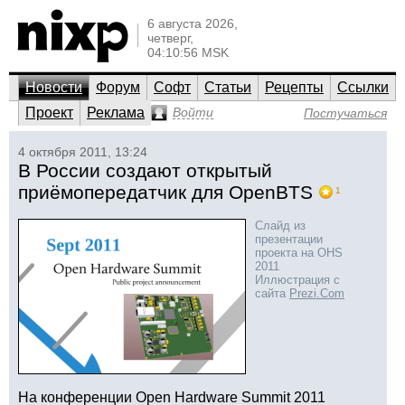
6 августа 2026,
четверг,
04:10:56 MSK
Новости
Форум
Софт
Статьи
Рецепты
Ссылки
Проект
Реклама
Войти
Постучаться
4 октября 2011, 13:24
В России создают открытый
приёмопередатчик для OpenBTS
1
Слайд из
презентации
проекта на OHS
2011
Иллюстрация с
сайта
Prezi.Com
На конференции Open Hardware Summit 2011