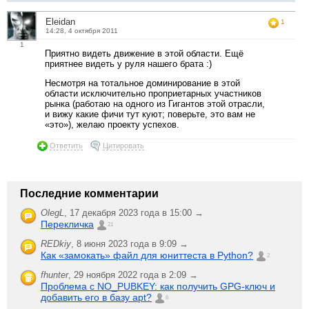
Eleidan
1
14:28, 4 октября 2011
1
Приятно видеть движение в этой области. Ещё
приятнее видеть у руля нашего брата :)
Несмотря на тотальное доминирование в этой
области исключительно проприетарных участников
рынка (работаю на одного из Гигантов этой отрасли,
и вижу какие фичи тут куют; поверьте, это вам не
«это»), желаю проекту успехов.
Ответить
Цитировать
Последние комментарии
OlegL
,
17 декабря 2023 года в 15:00 →
Перекличка
21
REDkiy
,
8 июня 2023 года в 9:09 →
Как «замокать» файл для юниттеста в Python?
2
fhunter
,
29 ноября 2022 года в 2:09 →
Проблема с NO_PUBKEY: как получить GPG-ключ и
добавить его в базу apt?
6