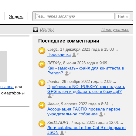
r
Яндекс
Войти
Постучаться
Последние комментарии
OlegL
,
17 декабря 2023 года в 15:00 →
Перекличка
21
REDkiy
,
8 июня 2023 года в 9:09 →
Как «замокать» файл для юниттеста в
Python?
2
fhunter
,
29 ноября 2022 года в 2:09 →
1
вышла
для
Проблема с NO_PUBKEY: как получить
GPG-ключ и добавить его в базу apt?
ие смартфоны
6
Иванн
,
9 апреля 2022 года в 8:31 →
Ассоциация РАСПО провела первое
учредительное собрание
1
Kiri11.ADV1
,
7 марта 2021 года в 12:01 →
Логи catalina.out в TomCat 9 в формате
JSON
1