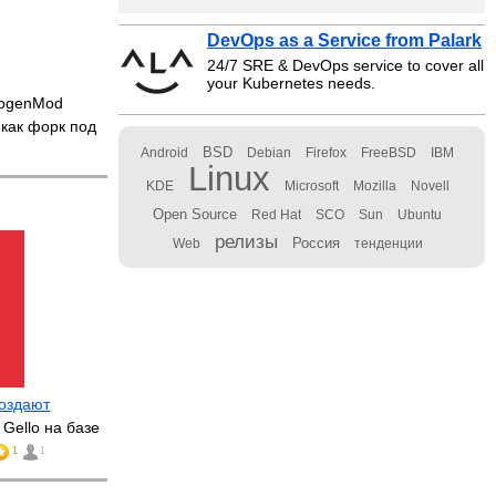
DevOps as a Service from Palark
24/7 SRE & DevOps service to cover all
your Kubernetes needs.
nogenMod
 как форк под
BSD
Android
Debian
Firefox
FreeBSD
IBM
Linux
KDE
Microsoft
Mozilla
Novell
Open Source
Red Hat
SCO
Sun
Ubuntu
релизы
Россия
Web
тенденции
оздают
Gello на базе
1
1