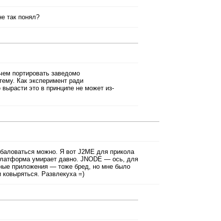
не так понял?
чем портировать заведомо
ему. Как эксперимент ради
о вырасти это в принципе не может из-
баловаться можно. Я вот J2ME для прикола
 платформа умирает давно. JNODE — ось, для
вные приложения — тоже бред, но мне было
и ковыряться. Развлекуха =)