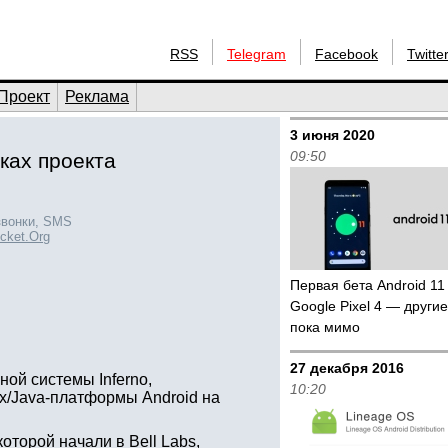
RSS
Telegram
Facebook
Twitte
Проект
Реклама
3 июня 2020
09:50
мках проекта
звонки, SMS
ucket.Org
Первая бета Android 1
Google Pixel 4 — друг
пока мимо
27 декабря 2016
ой системы Inferno,
10:20
x/Java-платформы Android на
оторой начали в Bell Labs,