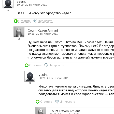
yesint
19:09, 20 сентября 2011
1
Ээээ… И кому это уродство надо?
Ответить
Цитировать
Count Raven Amiant
19:29, 20 сентября 2011
2
Ну, чем черт не шутит… Кто-то BeOS оживляет (HaikuO
Эксперименты для энтузиастов. Почему нет? Благодар
рождаются очень интересные и рациональные решения.
но народ экспериментировал и появились интересные 
что кажется бессмысленным на данный момент времен
Ответить
Цитировать
yesint
20:25, 20 сентября 2011
3
Имхо, тут немного не та ситуация. Линукс в сво
систему для гиков над которой можно издеватьс
поиздеваться может в свое удовольствие — бла
Ответить
Цитировать
Count Raven Amiant