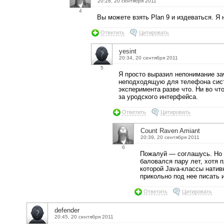
20:28, 20 сентября 2011
4
Вы можете взять Plan 9 и издеваться. Я 
Ответить
Цитировать
yesint
20:34, 20 сентября 2011
5
Я просто выразил непонимание за
неподходящую для телефона сист
эксперимента разве что. Ни во чт
за уродского интерфейса.
Ответить
Цитировать
Count Raven Amiant
20:39, 20 сентября 2011
6
Пожалуй — соглашусь. Но 
баловался пару лет, хотя
которой Java-классы нати
прикольно под нее писать 
Ответить
Цитировать
defender
20:45, 20 сентября 2011