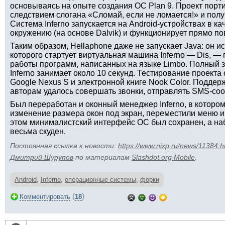
основываясь на опыте создания ОС Plan 9. Проект портир
следствием слогана «Сломай, если не ломается!» и полу
Система Inferno запускается на Android-устройствах в к
окружению (на основе Dalvik) и функционирует прямо по
Таким образом, Hellaphone даже не запускает Java: он ис
которого стартует виртуальная машина Inferno — Dis, 
работы программ, написанных на языке Limbo. Полный з
Inferno занимает около 10 секунд. Тестирование проект
Google Nexus S и электронной книге Nook Color. Поддер
авторам удалось совершать звонки, отправлять SMS-сооб
Был переработан и оконный менеджер Inferno, в которо
изменение размера окон под экран, переместили меню и
этом минималистский интерфейс ОС был сохранен, а на
весьма скуден.
Постоянная ссылка к новости:
https://www.nixp.ru/news/11384.h
Дмитрий Шурупов
по материалам
Slashdot.org Mobile
.
Android
,
Inferno
,
операционные системы
,
форки
(
)
Комментировать
18