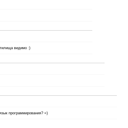
тилища видимо :)
язык программирования? =)