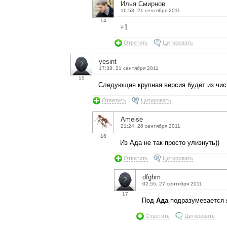
Илья Смирнов
16:53, 21 сентября 2011
14
+1
Ответить
Цитировать
yesint
17:38, 21 сентября 2011
15
Следующая крупная версия будет из чис
Ответить
Цитировать
Ameise
21:24, 26 сентября 2011
16
Из Ада не так просто улизнуть))
Ответить
Цитировать
dfghm
02:55, 27 сентября 2011
17
Под
Ада
подразумевается 
Ответить
Цитировать