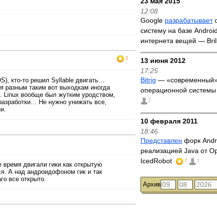
23 мая 2015
12:08
Google
разрабатывает
о
систему на базе Androi
интернета вещей — Bril
2
13 июня 2012
17:25
Bitrig
— «современный»
S), кто-то решил Syllable двигать…
я разным таким вот выходкам иногда
операционной систем
 Linux вообще был жутким уродством,
2
разработки… Не нужно унижать все,
и.
10 февраля 2011
18:46
Представлен
форк Andr
реализацией Java от 
IcedRobot
7
3
е время двигали гики как открытую
я. А над андроидофоном гик и так
го все открыто.
Архив