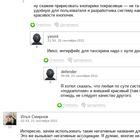
7
ну скажем пририсовать кнопарики покрасивше — не та
удобную для пользователя и разработчика систему как 
красивости кнопочек.
Ответить
Цитировать
yesint
21:50, 20 сентября 2011
8
Имхо, интерфейс для тачскрина надо с нуля дел
Ответить
Цитировать
defender
00:08, 21 сентября 2011
9
Я хотел сказать, что любая по сути сист
«подкапотная» и внешний красивый (там г
отнюдь не следует качество другого.
Ответить
Цитировать
Илья Смирнов
02:33, 21 сентября 2011
10
Интересно, зачем использовать такие негативные названия для
Это же вызывает негативные ассоциации. Я думаю, многие не