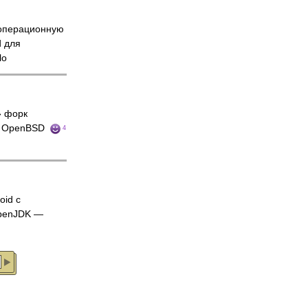
перационную
d для
lo
 форк
ы OpenBSD
4
oid с
OpenJDK —