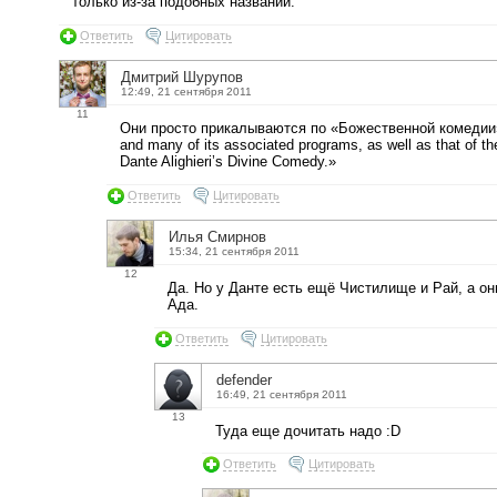
только из-за подобных названий.
Ответить
Цитировать
Дмитрий Шурупов
12:49, 21 сентября 2011
11
Они просто прикалываются по «Божественной комедии»:
and many of its associated programs, as well as that of t
Dante Alighieri’s Divine Comedy.»
Ответить
Цитировать
Илья Смирнов
15:34, 21 сентября 2011
12
Да. Но у Данте есть ещё Чистилище и Рай, а он
Ада.
Ответить
Цитировать
defender
16:49, 21 сентября 2011
13
Туда еще дочитать надо :D
Ответить
Цитировать