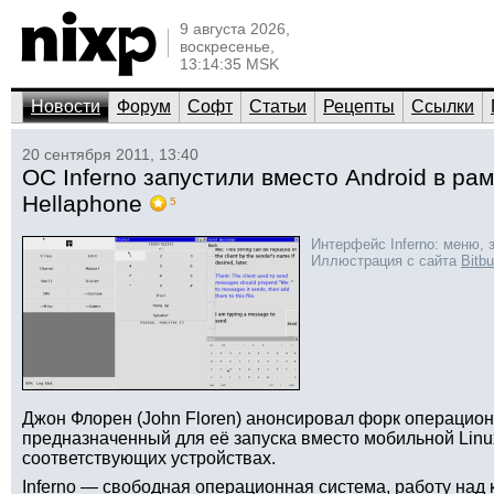
9 августа 2026,
воскресенье,
13:14:35 MSK
Новости
Форум
Софт
Статьи
Рецепты
Ссылки
20 сентября 2011, 13:40
ОС Inferno запустили вместо Android в ра
Hellaphone
5
Интерфейс Inferno: меню, 
Иллюстрация с сайта
Bitb
Джон Флорен (John Floren) анонсировал форк операционн
предназначенный для её запуска вместо мобильной Linu
соответствующих устройствах.
Inferno — свободная операционная система, работу над к