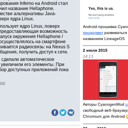
ования Inferno на Android стал
чил название Hellaphone.
ачестве альтернативы Java-
верх ядра Linux.
пользует ядро Linux, поверх
Android-прошивка Cya
— предоставляющая возможность
продолжит
развиваться
апуск окружения Hellaphone /
названием LineageOS
а осуществлялось на смартфоне
живается радиосвязь: на Nexus S
2 июля 2015
щения, получить доступ к сети.
14:13
м сделали автоматическое
 увеличили его элементы. При
бор доступных приложений пока
tml
.
Авторы CyanogenMod
с
свободный веб-браузер 
Chromium для Android