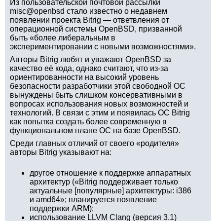
Из пользовательской почтовой рассылки
misc@openbsd стало известно о недавнем
появлении проекта Bitrig — ответвления от
операционной системы OpenBSD, призванной
быть «более либеральным в
экспериментировании с новыми возможностями».
Авторы Bitrig любят и уважают OpenBSD за
качество её кода, однако считают, что из-за
ориентированности на высокий уровень
безопасности разработчики этой свободной ОС
вынуждены быть слишком консервативными в
вопросах использования новых возможностей и
технологий. В связи с этим и появилась ОС Bitrig
как попытка создать более современную в
функциональном плане ОС на базе OpenBSD.
Среди главных отличий от своего «родителя»
авторы Bitrig указывают на:
другое отношение к поддержке аппаратных
архитектур («Bitrig поддерживает только
актуальные [популярные] архитектуры: i386
и amd64»; планируется появление
поддержки ARM);
использование LLVM Clang (версия 3.1)