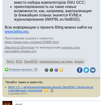
вместо набора компиляторов GNU GCC;
ориентированность на такие новые
возможности, как, например, виртуализация
(в ближайших планах значится KVM) и
журналирование (WAPBL из NetBSD).
Всю информацию о проекте Bitrig можно найти на
www.bitrig.org
.
Постоянная ссылка к новости:
https://www.nixp.ru/news/11806.html
.
Дмитрий Шурупов
по материалам
osnews.com
,
permalink.gmane.org
.
Bitrig
,
BSD
,
OpenBSD
,
операционные системы
,
форки
(
)
Комментировать
2
Читайте также в новостях:
Bitrig 1.0 — модернизированная версия OpenBSD с фокусом на
современные технологии
3
3
5 декабря 2014 г.
myst