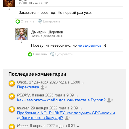
22:00, 13 июня 2012
1
Закроются через год. Не первый раз уже.
Ответить
Цитировать
Дмитрий Шурупов
12:19, 5 декабря 2014
2
Прозвучит невероятно, но
не закрылись
:-)
Ответить
Цитировать
Последние комментарии
OlegL
,
17 декабря 2023 года в 15:00 →
Перекличка
21
REDkiy
,
8 июня 2023 года в 9:09 →
Как «замокать» файл для юниттеста в Python?
2
fhunter
,
29 ноября 2022 года в 2:09 →
Проблема с NO_PUBKEY: как получить GPG-ключ и
добавить его в базу apt?
6
Иванн
,
9 апреля 2022 года в 8:31 →