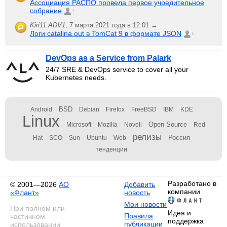
Ассоциация РАСПО провела первое учредительное
собрание
1
Kiri11.ADV1
,
7 марта 2021 года в 12:01 →
Логи catalina.out в TomCat 9 в формате JSON
1
DevOps as a Service from Palark
24/7 SRE & DevOps service to cover all your
Kubernetes needs.
BSD
Android
Debian
Firefox
FreeBSD
IBM
KDE
Linux
Open Source
Microsoft
Mozilla
Novell
Red
релизы
Россия
Hat
SCO
Sun
Ubuntu
Web
тенденции
Разработано в
© 2001—2026
АО
Добавить
компании
«Флант»
новость
Мои новости
При полном или
Идея и
Правила
частичном
поддержка
публикации
использовании