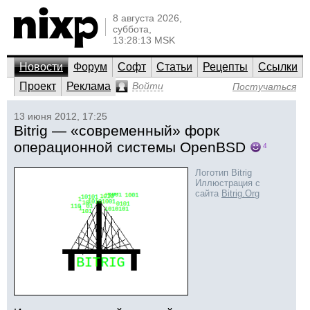
8 августа 2026,
суббота,
13:28:13 MSK
Новости
Форум
Софт
Статьи
Рецепты
Ссылки
Проект
Реклама
Войти
Постучаться
13 июня 2012, 17:25
Bitrig — «современный» форк
операционной системы OpenBSD
4
Логотип Bitrig
Иллюстрация с
сайта
Bitrig.Org