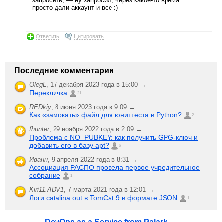
запросить, — ну запросил, через какое-то время
просто дали аккаунт и все :)
Ответить
Цитировать
Последние комментарии
OlegL
,
17 декабря 2023 года в 15:00 →
Перекличка
21
REDkiy
,
8 июня 2023 года в 9:09 →
Как «замокать» файл для юниттеста в Python?
2
fhunter
,
29 ноября 2022 года в 2:09 →
Проблема с NO_PUBKEY: как получить GPG-ключ и
добавить его в базу apt?
6
Иванн
,
9 апреля 2022 года в 8:31 →
Ассоциация РАСПО провела первое учредительное
собрание
1
Kiri11.ADV1
,
7 марта 2021 года в 12:01 →
Логи catalina.out в TomCat 9 в формате JSON
1
DevOps as a Service from Palark