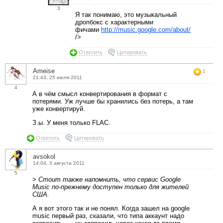
3
Я так понимаю, это музыкальный
дропбокс с характерными
фичами
http://music.google.com/about/
/>
Ответить
Цитировать
Ameise
1
21:43, 25 июля 2011
4
А в чём смысл конвертирования в формат с
потерями. Уж лучше бы хранились без потерь, а там
уже конвертируй.
З.ы. У меня только FLAC.
Ответить
Цитировать
avsokol
14:04, 3 августа 2011
5
>
Стоит также напомнить, что сервис Google
Music по-прежнему доступен только для жителей
США.
А я вот этого так и не понял
.
Когда зашел на google
music первый раз, сказали, что типа аккаунт надо