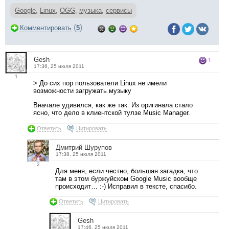
Google
,
Linux
,
OGG
,
музыка
,
сервисы
(
)
Комментировать
5
Gesh
1
17:36, 25 июля 2011
1
> До сих пор пользователи Linux не имели
возможности загружать музыку
Вначале удивился, как же так. Из оригинала стало
ясно, что дело в клиентской тулзе Music Manager.
Ответить
Цитировать
Дмитрий Шурупов
17:38, 25 июля 2011
2
Для меня, если честно, большая загадка, что
там в этом буржуйском Google Music вообще
происходит… :-) Исправил в тексте, спасибо.
Ответить
Цитировать
Gesh
17:46, 25 июля 2011