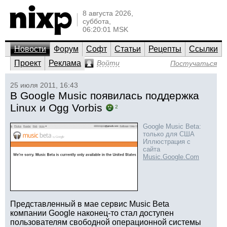
8 августа 2026,
суббота,
06:20:01 MSK
Новости
Форум
Софт
Статьи
Рецепты
Ссылки
Проект
Реклама
Войти
Постучаться
25 июля 2011, 16:43
В Google Music появилась поддержка
Linux и Ogg Vorbis
2
Google Music Beta:
только для США
Иллюстрация с
сайта
Music.Google.Com
Представленный в мае сервис Music Beta
компании Google наконец-то стал доступен
пользователям свободной операционной системы