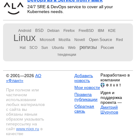
24/7 SRE & DevOps service to cover all your
Kubernetes needs.
BSD
Android
Debian
Firefox
FreeBSD
IBM
KDE
Linux
Open Source
Microsoft
Mozilla
Novell
Red
релизы
Россия
Hat
SCO
Sun
Ubuntu
Web
тенденции
Разработано в
© 2001—2026
АО
Добавить
компании
«Флант»
новость
Мои новости
При полном или
Идея и
Правила
частичном
поддержка
публикации
использовании
проекта —
любых материалов
Обратная
Дмитрий
с сайта вы
связь
Шурупов
обязаны явным
образом указывать
гиперссылку на
сайт
www.nixp.ru
в
качестве