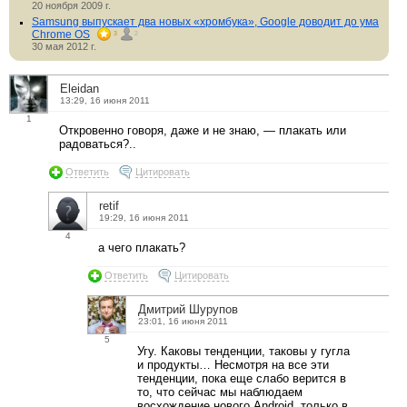
20 ноября 2009 г.
Samsung выпускает два новых «хромбука», Google доводит до ума
Chrome OS
3
2
30 мая 2012 г.
Eleidan
13:29, 16 июня 2011
1
Откровенно говоря, даже и не знаю, — плакать или
радоваться?..
Ответить
Цитировать
retif
19:29, 16 июня 2011
4
а чего плакать?
Ответить
Цитировать
Дмитрий Шурупов
23:01, 16 июня 2011
5
Угу. Каковы тенденции, таковы у гугла
и продукты… Несмотря на все эти
тенденции, пока еще слабо верится в
то, что сейчас мы наблюдаем
восхождение нового Android, только в