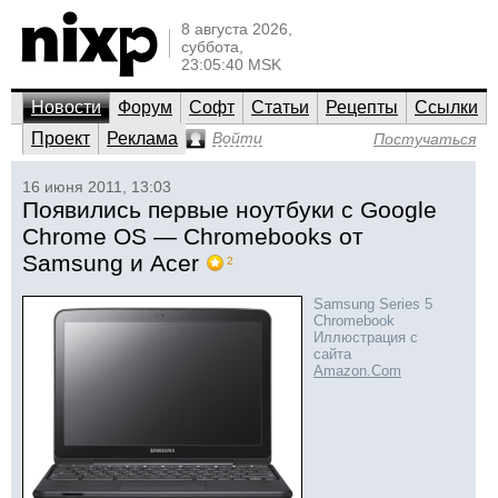
8 августа 2026,
суббота,
23:05:40 MSK
Новости
Форум
Софт
Статьи
Рецепты
Ссылки
Проект
Реклама
Войти
Постучаться
16 июня 2011, 13:03
Появились первые ноутбуки с Google
Chrome OS — Chromebooks от
Samsung и Acer
2
Samsung Series 5
Chromebook
Иллюстрация с
сайта
Amazon.Com