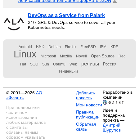
Логи catalina.out в TomCat 9 в формате JSON
1
DevOps as a Service from Palark
24/7 SRE & DevOps service to cover all your
Kubernetes needs.
BSD
Android
Debian
Firefox
FreeBSD
IBM
KDE
Linux
Open Source
Microsoft
Mozilla
Novell
Red
релизы
Россия
Hat
SCO
Sun
Ubuntu
Web
тенденции
Разработано в
© 2001—2026
АО
Добавить
компании
«Флант»
новость
Мои новости
При полном или
Идея и
Правила
частичном
поддержка
публикации
использовании
проекта —
любых материалов
Обратная
Дмитрий
с сайта вы
связь
Шурупов
обязаны явным
образом указывать