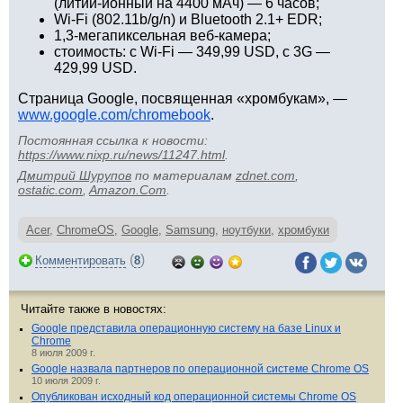
(литий-ионный на 4400 мАч) — 6 часов;
Wi-Fi (802.11b/g/n) и Bluetooth 2.1+ EDR;
1,3-мегапиксельная веб-камера;
стоимость: с Wi-Fi — 349,99 USD, с 3G —
429,99 USD.
Страница Google, посвященная «хромбукам», —
www.google.com/chromebook
.
Постоянная ссылка к новости:
https://www.nixp.ru/news/11247.html
.
Дмитрий Шурупов
по материалам
zdnet.com
,
ostatic.com
,
Amazon.Com
.
Acer
,
ChromeOS
,
Google
,
Samsung
,
ноутбуки
,
хромбуки
(
)
Комментировать
8
Читайте также в новостях:
Google представила операционную систему на базе Linux и
Chrome
8 июля 2009 г.
Google назвала партнеров по операционной системе Chrome OS
10 июля 2009 г.
Опубликован исходный код операционной системы Chrome OS