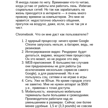
Я иногда лазаю по нету. Временами что-то читаю,
когда устаю от работы или работать лень. Избегаю
социальных сетей. Но так как зарабатывать на
жизнь приходится в интернете — я очень много
провожу времени за компьютером. Это мне не
нравится: недостаточно обычного общения,
прогулок на воздухе, даже, если, он не так уж и
чист.
Chromebook. Что он мне даст как пользователю?
2 ядерный процессор: ничего кроме Google
Chrome запускать нельзя, а батарея, ведь, не
резиновая.
Интегрированное видео: Рендеринг будет
делаться, видимо, мощностями процессора.
Он это может, но не родное это ему.
WEB-приложения: В большинстве случаев
они предназначены не для работы (за
исключением нескольких сервисов самого
Google), а для развлечений. Но я не
пользуюсь соц. сетями и не играю в игры.
Сеть: Уже не 90тые. Но кроме городов этого
не заметно. Мне не нужен аппарат за $500
у.е., привязан к точке доступа.
Мобильность: изначально мобильные
терминалы были большими и громоздкими.
Производители работали над их
уменьшением в размерах. Сейчас они более
менее удобные. 1,5 кг (3,3 pounds) не совсем