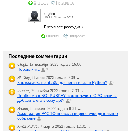
Ответить
Цитировать
dfghm
10:31, 24 июня 2011
8
Время все рассудит )
Ответить
Цитировать
Последние комментарии
OlegL
,
17 декабря 2023 года в 15:00 →
Перекличка
21
REDkiy
,
8 июня 2023 года в 9:09 →
Как «замокать» файл для юниттеста в Python?
2
fhunter
,
29 ноября 2022 года в 2:09 →
Проблема с NO_PUBKEY: как получить GPG-ключ и
добавить его в базу apt?
6
Иванн
,
9 апреля 2022 года в 8:31 →
Ассоциация РАСПО провела первое учредительное
собрание
1
Kiri11.ADV1
,
7 марта 2021 года в 12:01 →