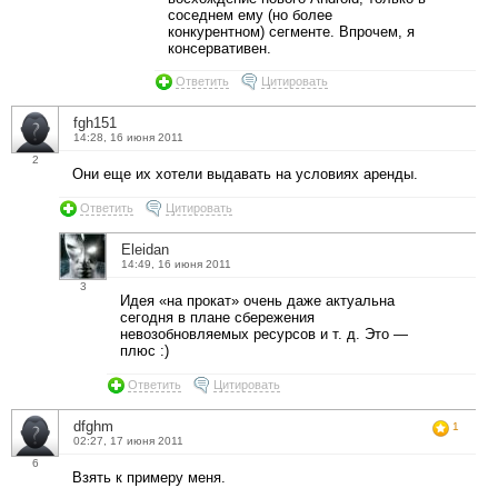
соседнем ему (но более
конкурентном) сегменте. Впрочем, я
консервативен.
Ответить
Цитировать
fgh151
14:28, 16 июня 2011
2
Они еще их хотели выдавать на условиях аренды.
Ответить
Цитировать
Eleidan
14:49, 16 июня 2011
3
Идея «на прокат» очень даже актуальна
сегодня в плане сбережения
невозобновляемых ресурсов и т. д. Это —
плюс :)
Ответить
Цитировать
dfghm
1
02:27, 17 июня 2011
6
Взять к примеру меня.