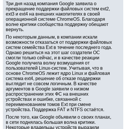
Три дня назад компания Google заявила о
прекращение поддержки файловых систем ext2,
ext3 и ext4 на внешних накопителях в своей
операционной системе ChromeOS. Благодаря
волне критики сообщества поддержку обещают
вернуть.
По некоторым данным, в компании искали
возможности отказаться от поддержки файловых
систем семейства Ext в течение последнего года.
Однако решиться на этот шаг создатели ОС
смогли только сейчас, и в качестве реакции
Google получила волну возмущения от
пользователей Linux-систем. Учитывая, что в
основе ChromeOS лежит ядро Linux и файловая
система ext4, решение об отказе поддержки
выглядит не совсем логичным. В качестве
аргументов в Google заявили о низком
распространении этих ФС на внешних
устройствах и ошибке, связанной с
переименованием томов Ext при смене
устройства. Поддержка FAT и NTFS остаётся.
После того, как Google объявили о своих планах,
в сети поднялась большая волна критики.
Некоторые владельцы устройств выразили