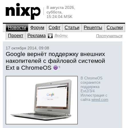
8 августа 2026,
суббота,
15:24:04 MSK
Новости
Форум
Софт
Статьи
Рецепты
Ссылки
Проект
Реклама
Войти
Постучаться
17 октября 2014, 09:08
Google вернёт поддержку внешних
накопителей с файловой системой
Ext в ChromeOS
5
В ChromeOS
сохранится
поддержка
Ext2/3/4
Иллюстрация с
сайта
wired.com