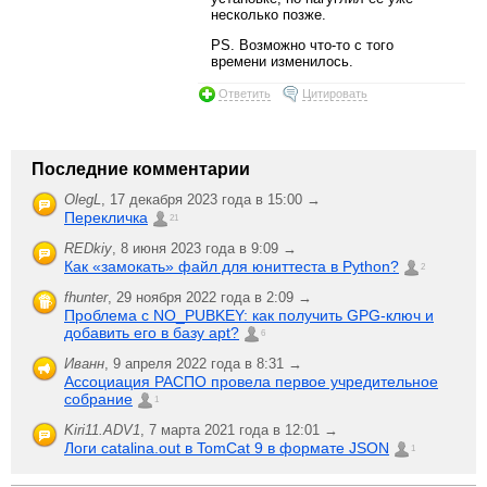
несколько позже.
PS. Возможно что-то с того
времени изменилось.
Ответить
Цитировать
Последние комментарии
OlegL
,
17 декабря 2023 года в 15:00 →
Перекличка
21
REDkiy
,
8 июня 2023 года в 9:09 →
Как «замокать» файл для юниттеста в Python?
2
fhunter
,
29 ноября 2022 года в 2:09 →
Проблема с NO_PUBKEY: как получить GPG-ключ и
добавить его в базу apt?
6
Иванн
,
9 апреля 2022 года в 8:31 →
Ассоциация РАСПО провела первое учредительное
собрание
1
Kiri11.ADV1
,
7 марта 2021 года в 12:01 →
Логи catalina.out в TomCat 9 в формате JSON
1