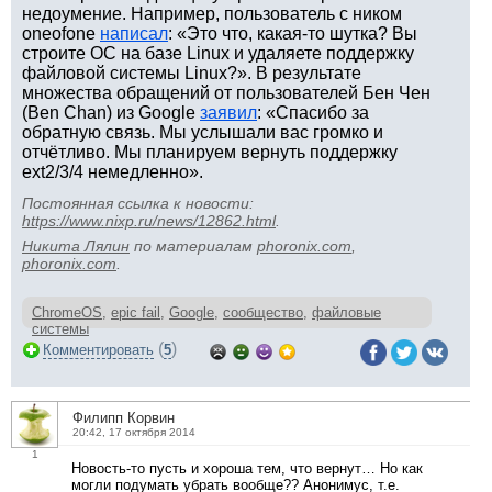
недоумение. Например, пользователь с ником
oneofone
написал
: «Это что, какая-то шутка? Вы
строите ОС на базе Linux и удаляете поддержку
файловой системы Linux?». В результате
множества обращений от пользователей Бен Чен
(Ben Chan) из Google
заявил
: «Спасибо за
обратную связь. Мы услышали вас громко и
отчётливо. Мы планируем вернуть поддержку
ext2/3/4 немедленно».
Постоянная ссылка к новости:
https://www.nixp.ru/news/12862.html
.
Никита Лялин
по материалам
phoronix.com
,
phoronix.com
.
ChromeOS
,
epic fail
,
Google
,
сообщество
,
файловые
системы
(
)
Комментировать
5
Филипп Корвин
20:42, 17 октября 2014
1
Новость-то пусть и хороша тем, что вернут… Но как
могли подумать убрать вообще?? Анонимус, т.е.