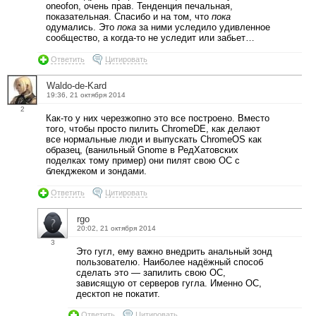
oneofon, очень прав. Тенденция печальная,
показательная. Спасибо и на том, что
пока
одумались. Это
пока
за ними уследило удивленное
сообщество, а когда-то не уследит или забьет…
Ответить
Цитировать
Waldo-de-Kard
19:36, 21 октября 2014
2
Как-то у них черезжопно это все построено. Вместо
того, чтобы просто пилить ChromeDE, как делают
все нормальные люди и выпускать ChromeOS как
образец, (ванильный Gnome в РедХатовских
поделках тому пример) они пилят свою ОС с
блекджеком и зондами.
Ответить
Цитировать
rgo
20:02, 21 октября 2014
3
Это гугл, ему важно внедрить анальный зонд
пользователю. Наиболее надёжный способ
сделать это — запилить свою ОС,
зависящую от серверов гугла. Именно ОС,
десктоп не покатит.
Ответить
Цитировать