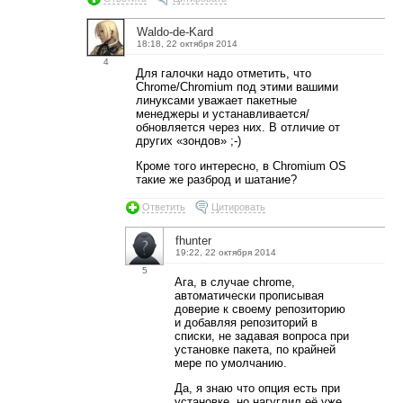
Waldo-de-Kard
18:18, 22 октября 2014
4
Для галочки надо отметить, что
Chrome/Chromium под этими вашими
линуксами уважает пакетные
менеджеры и устанавливается/
обновляется через них. В отличие от
других «зондов» ;-)
Кроме того интересно, в Chromium OS
такие же разброд и шатание?
Ответить
Цитировать
fhunter
19:22, 22 октября 2014
5
Ага, в случае chrome,
автоматически прописывая
доверие к своему репозиторию
и добавляя репозиторий в
списки, не задавая вопроса при
установке пакета, по крайней
мере по умолчанию.
Да, я знаю что опция есть при
установке, но нагуглил её уже