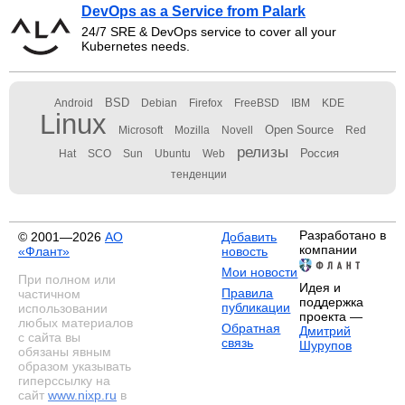
DevOps as a Service from Palark
24/7 SRE & DevOps service to cover all your
Kubernetes needs.
BSD
Android
Debian
Firefox
FreeBSD
IBM
KDE
Linux
Open Source
Microsoft
Mozilla
Novell
Red
релизы
Россия
Hat
SCO
Sun
Ubuntu
Web
тенденции
Разработано в
© 2001—2026
АО
Добавить
компании
«Флант»
новость
Мои новости
При полном или
Идея и
Правила
частичном
поддержка
публикации
использовании
проекта —
любых материалов
Обратная
Дмитрий
с сайта вы
связь
Шурупов
обязаны явным
образом указывать
гиперссылку на
сайт
www.nixp.ru
в