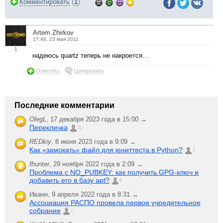
(
)
Комментировать
1
Artem Zhirkov
17:46, 23 мая 2011
1
надеюсь quartz теперь не накроется…
Ответить
Цитировать
Последние комментарии
OlegL
,
17 декабря 2023 года в 15:00 →
Перекличка
21
REDkiy
,
8 июня 2023 года в 9:09 →
Как «замокать» файл для юниттеста в Python?
2
fhunter
,
29 ноября 2022 года в 2:09 →
Проблема с NO_PUBKEY: как получить GPG-ключ и
добавить его в базу apt?
6
Иванн
,
9 апреля 2022 года в 8:31 →
Ассоциация РАСПО провела первое учредительное
собрание
1