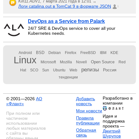
Kiri11.ADV1
,
7 марта 2021 года в 12:01 →
Логи catalina.out в TomCat 9 в формате JSON
1
DevOps as a Service from Palark
24/7 SRE & DevOps service to cover all your
Kubernetes needs.
BSD
Android
Debian
Firefox
FreeBSD
IBM
KDE
Linux
Open Source
Microsoft
Mozilla
Novell
Red
релизы
Россия
Hat
SCO
Sun
Ubuntu
Web
тенденции
Разработано в
© 2001—2026
АО
Добавить
компании
«Флант»
новость
Мои новости
При полном или
Идея и
Правила
частичном
поддержка
публикации
использовании
проекта —
любых материалов
Обратная
Дмитрий
с сайта вы
связь
Шурупов
обязаны явным