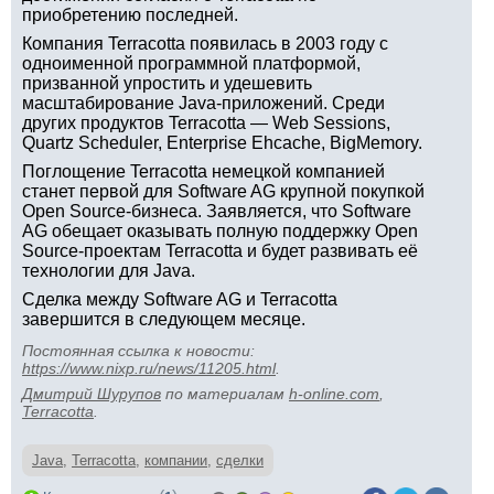
приобретению последней.
Компания Terracotta появилась в 2003 году с
одноименной программной платформой,
призванной упростить и удешевить
масштабирование Java-приложений. Среди
других продуктов Terracotta — Web Sessions,
Quartz Scheduler, Enterprise Ehcache, BigMemory.
Поглощение Terracotta немецкой компанией
станет первой для Software AG крупной покупкой
Open Source-бизнеса. Заявляется, что Software
AG обещает оказывать полную поддержку Open
Source-проектам Terracotta и будет развивать её
технологии для Java.
Сделка между Software AG и Terracotta
завершится в следующем месяце.
Постоянная ссылка к новости:
https://www.nixp.ru/news/11205.html
.
Дмитрий Шурупов
по материалам
h-online.com
,
Terracotta
.
Java
,
Terracotta
,
компании
,
сделки