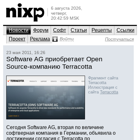
6 августа 2026,
четверг,
20:42:59 MSK
Новости
Форум
Софт
Статьи
Рецепты
Ссылки
Проект
Реклама
Войти
Постучаться
23 мая 2011, 16:26
Software AG приобретает Open
Source-компанию Terracotta
Фрагмент сайта
Terracotta
Иллюстрация с
сайта
Terracotta
Сегодня Software AG, вторая по величине
софтверная компания в Германии, объявила о
достижении согласия с Terracotta по