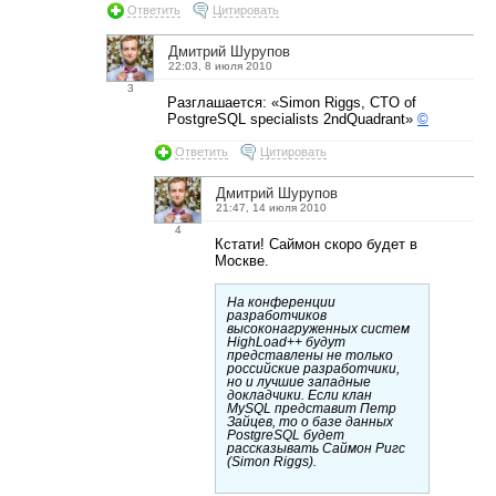
Ответить
Цитировать
Дмитрий Шурупов
22:03, 8 июля 2010
3
Разглашается: «Simon Riggs, CTO of
PostgreSQL specialists 2ndQuadrant»
©
Ответить
Цитировать
Дмитрий Шурупов
21:47, 14 июля 2010
4
Кстати! Саймон скоро будет в
Москве.
На конференции
разработчиков
высоконагруженных систем
HighLoad++ будут
представлены не только
российские разработчики,
но и лучшие западные
докладчики. Если клан
MySQL представит Петр
Зайцев, то о базе данных
PostgreSQL будет
рассказывать Саймон Ригс
(Simon Riggs).