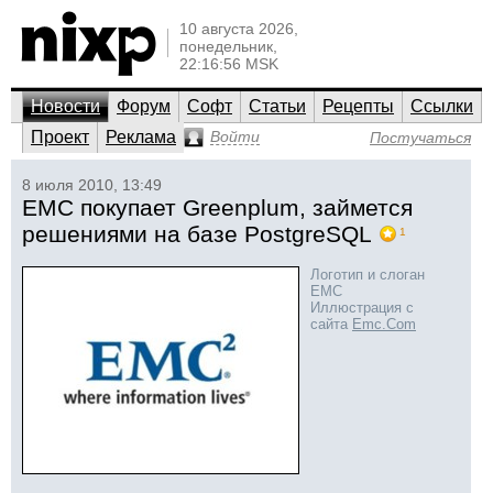
10 августа 2026,
понедельник,
22:16:56 MSK
Новости
Форум
Софт
Статьи
Рецепты
Ссылки
Проект
Реклама
Войти
Постучаться
8 июля 2010, 13:49
EMC покупает Greenplum, займется
решениями на базе PostgreSQL
1
Логотип и слоган
EMC
Иллюстрация с
сайта
Emc.Com