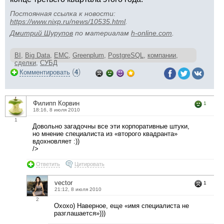
Постоянная ссылка к новости:
https://www.nixp.ru/news/10535.html
.
Дмитрий Шурупов
по материалам
h-online.com
.
BI
,
Big Data
,
EMC
,
Greenplum
,
PostgreSQL
,
компании
,
сделки
,
СУБД
(
)
Комментировать
4
Филипп Корвин
1
18:16, 8 июля 2010
1
Довольно загадочны все эти корпоративные штуки,
но мнение специалиста из «второго квадранта»
вдохновляет :))
/>
Ответить
Цитировать
vector
1
21:12, 8 июля 2010
2
Охохо) Наверное, еще «имя специалиста не
разглашается»)))