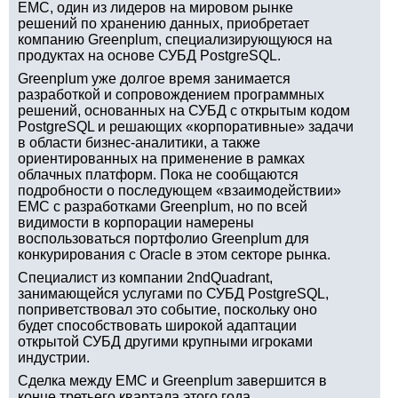
EMC, один из лидеров на мировом рынке
решений по хранению данных, приобретает
компанию Greenplum, специализирующуюся на
продуктах на основе СУБД PostgreSQL.
Greenplum уже долгое время занимается
разработкой и сопровождением программных
решений, основанных на СУБД с открытым кодом
PostgreSQL и решающих «корпоративные» задачи
в области бизнес-аналитики, а также
ориентированных на применение в рамках
облачных платформ. Пока не сообщаются
подробности о последующем «взаимодействии»
EMC с разработками Greenplum, но по всей
видимости в корпорации намерены
воспользоваться портфолио Greenplum для
конкурирования с Oracle в этом секторе рынка.
Специалист из компании 2ndQuadrant,
занимающейся услугами по СУБД PostgreSQL,
поприветствовал это событие, поскольку оно
будет способствовать широкой адаптации
открытой СУБД другими крупными игроками
индустрии.
Сделка между EMC и Greenplum завершится в
конце третьего квартала этого года.