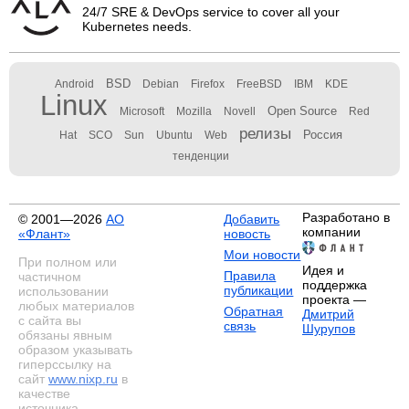
24/7 SRE & DevOps service to cover all your
Kubernetes needs.
BSD
Android
Debian
Firefox
FreeBSD
IBM
KDE
Linux
Open Source
Microsoft
Mozilla
Novell
Red
релизы
Россия
Hat
SCO
Sun
Ubuntu
Web
тенденции
Разработано в
© 2001—2026
АО
Добавить
компании
«Флант»
новость
Мои новости
При полном или
Идея и
Правила
частичном
поддержка
публикации
использовании
проекта —
любых материалов
Обратная
Дмитрий
с сайта вы
связь
Шурупов
обязаны явным
образом указывать
гиперссылку на
сайт
www.nixp.ru
в
качестве
источника.