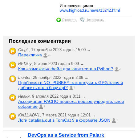
Интересующимся:
www.highload.ru/news/13242.html
Ответить
Цитировать
Последние комментарии
OlegL
,
17 декабря 2023 года в 15:00 →
Перекличка
21
REDkiy
,
8 июня 2023 года в 9:09 →
Как «замокать» файл для юниттеста в Python?
2
fhunter
,
29 ноября 2022 года в 2:09 →
Проблема с NO_PUBKEY: как получить GPG-ключ и
добавить его в базу apt?
6
Иванн
,
9 апреля 2022 года в 8:31 →
Ассоциация РАСПО провела первое учредительное
собрание
1
Kiri11.ADV1
,
7 марта 2021 года в 12:01 →
Логи catalina.out в TomCat 9 в формате JSON
1
DevOps as a Service from Palark