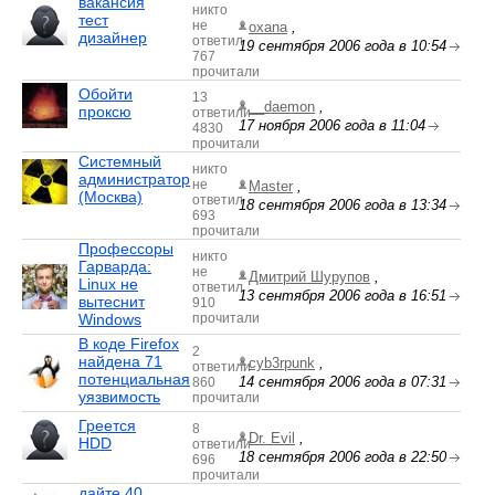
вакансия
никто
тест
не
oxana
,
дизайнер
ответил
19 сентября 2006 года в 10:54
767
прочитали
Обойти
13
__daemon
,
проксю
ответили
17 ноября 2006 года в 11:04
4830
прочитали
Системный
никто
администратор
не
Master
,
(Москва)
ответил
18 сентября 2006 года в 13:34
693
прочитали
Профессоры
никто
Гарварда:
не
Дмитрий Шурупов
,
Linux не
ответил
13 сентября 2006 года в 16:51
вытеснит
910
Windows
прочитали
В коде Firefox
2
найдена 71
cyb3rpunk
,
ответили
потенциальная
14 сентября 2006 года в 07:31
860
уязвимость
прочитали
Греется
8
Dr. Evil
,
HDD
ответили
18 сентября 2006 года в 22:50
696
прочитали
дайте 40