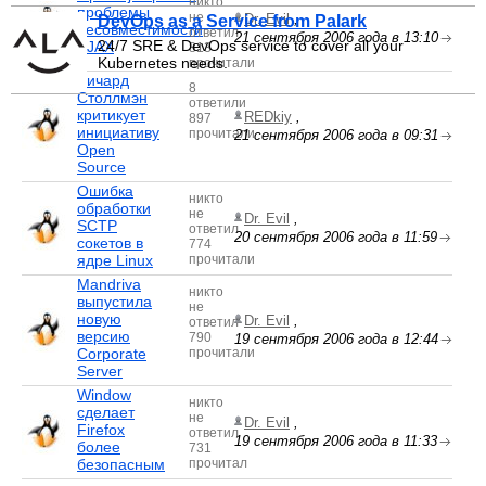
никто
проблемы
не
Dr. Evil
,
DevOps as a Service from Palark
несовместимости
ответил
21 сентября 2006 года в 13:10
24/7 SRE & DevOps service to cover all your
AJAX
813
Kubernetes needs.
прочитали
Ричард
8
Столлмэн
ответили
критикует
REDkiy
,
897
инициативу
прочитали
21 сентября 2006 года в 09:31
Open
Source
Ошибка
никто
обработки
не
Dr. Evil
,
SCTP
ответил
20 сентября 2006 года в 11:59
сокетов в
774
ядре Linux
прочитали
Mandriva
никто
выпустила
не
новую
Dr. Evil
,
ответил
версию
790
19 сентября 2006 года в 12:44
Corporate
прочитали
Server
Window
никто
сделает
не
Dr. Evil
,
Firefox
ответил
19 сентября 2006 года в 11:33
более
731
безопасным
прочитал