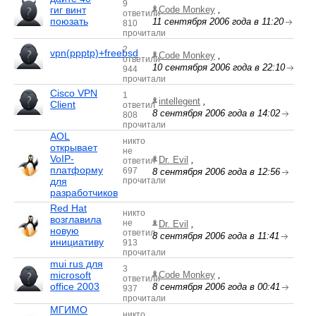
9
гиг винт
Code Monkey
,
ответили
поюзать
11 сентября 2006 года в 11:20
810
прочитали
2
vpn(ppptp)+freebsd
Code Monkey
,
ответили
10 сентября 2006 года в 22:10
944
прочитали
Cisco VPN
1
intellegent
,
Client
ответил
8 сентября 2006 года в 14:02
808
прочитали
AOL
никто
открывает
не
VoIP-
Dr. Evil
,
ответил
платформу
697
8 сентября 2006 года в 12:56
для
прочитали
разработчиков
Red Hat
никто
возглавила
не
Dr. Evil
,
новую
ответил
8 сентября 2006 года в 11:41
инициативу
913
прочитали
mui rus для
3
microsoft
Code Monkey
,
ответили
office 2003
8 сентября 2006 года в 00:41
937
прочитали
МГИМО
никто