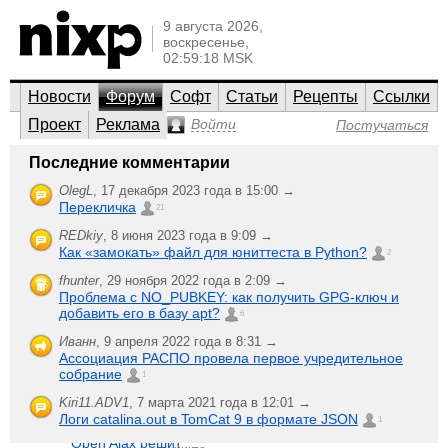
9 августа 2026,
воскресенье,
02:59:18 MSK
Новости
Форум
Софт
Статьи
Рецепты
Ссылки
Проект
Реклама
Войти
Постучаться
Общий по ИТ
Последние комментарии
Et cetera
OlegL
,
17 декабря 2023 года в 15:00 →
Перекличка
Мероприятия (конференции, семинары, мастер-классы),
21
работа, новости, интернет и Web, безопасность.
REDkiy
,
8 июня 2023 года в 9:09 →
Как «замокать» файл для юниттеста в Python?
;-)
2
Создать новую
Последняя активность
тему
fhunter
,
29 ноября 2022 года в 2:09 →
Проблема с NO_PUBKEY: как получить GPG-ключ и
Проблема с
3
добавить его в базу apt?
Zero_Scorpion
,
6
компом
ответили
7 октября 2006 года в 08:19
648
Иванн
,
9 апреля 2022 года в 8:31 →
прочитали
Ассоциация РАСПО провела первое учредительное
Помогите
никто
собрание
1
найти
не
mysteriouskiller
,
работу
ответил
Kiri11.ADV1
,
7 марта 2021 года в 12:01 →
21 сентября 2006 года в 15:19
1027
Логи catalina.out в TomCat 9 в формате JSON
1
прочитали
Open Ajax решит