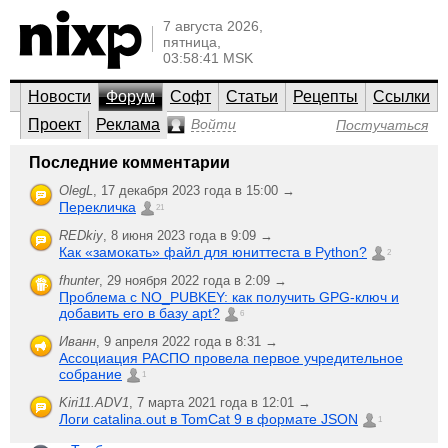
7 августа 2026,
пятница,
03:58:41 MSK
Новости
Форум
Софт
Статьи
Рецепты
Ссылки
Проект
Реклама
Войти
Постучаться
*BSD и другие системы
Последние комментарии
GNU/Linux, UNIX, Open Source
OlegL
,
17 декабря 2023 года в 15:00 →
Перекличка
Все семейство *BSD, Solaris и OpenSolaris, менее
21
популярные ОС (HP-UX, IBM AIX, IRIX, Plan 9…) и общие
вопросы по UNIX.
REDkiy
,
8 июня 2023 года в 9:09 →
Как «замокать» файл для юниттеста в Python?
2
;-)
Создать новую
Последняя активность
fhunter
,
29 ноября 2022 года в 2:09 →
тему
Проблема с NO_PUBKEY: как получить GPG-ключ и
добавить его в базу apt?
Разбивка
6
12
REDkiy
,
диска
ответили
Иванн
,
9 апреля 2022 года в 8:31 →
22 июня 2006 года в 10:26
927
Ассоциация РАСПО провела первое учредительное
прочитали
собрание
команда
1
4
для
Longobard
,
ответили
Kiri11.ADV1
,
7 марта 2021 года в 12:01 →
записи
17 июня 2006 года в 22:30
804
Логи catalina.out в TomCat 9 в формате JSON
1
ИСО
прочитали