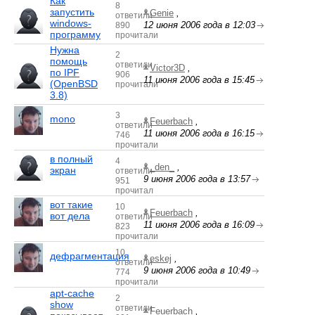
Как
8
запустить
Genie
,
ответили
windows-
12 июня 2006 года в 12:03
890
программу
прочитали
Нужна
2
помощь
ответили
Victor3D
,
по IPF
906
11 июня 2006 года в 15:45
(OpenBSD
прочитали
3.8)
3
mono
Feuerbach
,
ответили
11 июня 2006 года в 16:15
746
прочитали
в полный
4
_den_
,
экран
ответили
9 июня 2006 года в 13:57
951
прочитал
вот такие
10
Feuerbach
,
вот дела
ответили
11 июня 2006 года в 16:09
823
прочитали
10
дефрагментация
eskej
,
ответили
9 июня 2006 года в 10:49
774
прочитали
apt-cache
2
show
ответили
Feuerbach
,