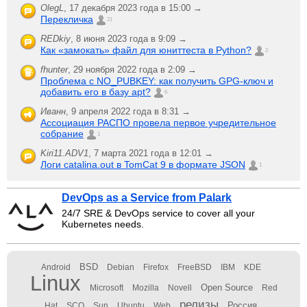
OlegL
,
17 декабря 2023 года в 15:00 →
Перекличка
21
REDkiy
,
8 июня 2023 года в 9:09 →
Как «замокать» файл для юниттеста в Python?
2
fhunter
,
29 ноября 2022 года в 2:09 →
Проблема с NO_PUBKEY: как получить GPG-ключ и
добавить его в базу apt?
6
Иванн
,
9 апреля 2022 года в 8:31 →
Ассоциация РАСПО провела первое учредительное
собрание
1
Kiri11.ADV1
,
7 марта 2021 года в 12:01 →
Логи catalina.out в TomCat 9 в формате JSON
1
DevOps as a Service from Palark
24/7 SRE & DevOps service to cover all your
Kubernetes needs.
BSD
Android
Debian
Firefox
FreeBSD
IBM
KDE
Linux
Open Source
Microsoft
Mozilla
Novell
Red
релизы
Россия
Hat
SCO
Sun
Ubuntu
Web