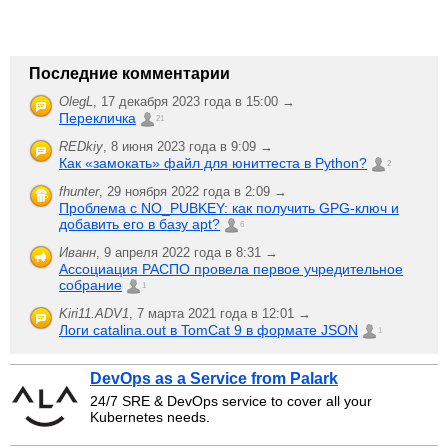
Последние комментарии
OlegL
,
17 декабря 2023 года в 15:00 →
Перекличка
21
REDkiy
,
8 июня 2023 года в 9:09 →
Как «замокать» файл для юниттеста в Python?
2
fhunter
,
29 ноября 2022 года в 2:09 →
Проблема с NO_PUBKEY: как получить GPG-ключ и
добавить его в базу apt?
6
Иванн
,
9 апреля 2022 года в 8:31 →
Ассоциация РАСПО провела первое учредительное
собрание
1
Kiri11.ADV1
,
7 марта 2021 года в 12:01 →
Логи catalina.out в TomCat 9 в формате JSON
1
DevOps as a Service from Palark
24/7 SRE & DevOps service to cover all your
Kubernetes needs.