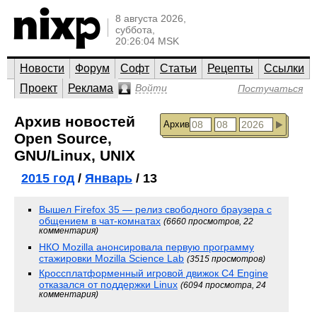
8 августа 2026,
суббота,
20:26:04 MSK
Новости
Форум
Софт
Статьи
Рецепты
Ссылки
Проект
Реклама
Войти
Постучаться
Архив новостей
Архив
Open Source,
GNU/Linux, UNIX
2015 год
/
Январь
/ 13
Вышел Firefox 35 — релиз свободного браузера с
общением в чат-комнатах
(6660 просмотров, 22
комментария)
НКО Mozilla анонсировала первую программу
стажировки Mozilla Science Lab
(3515 просмотров)
Кроссплатформенный игровой движок C4 Engine
отказался от поддержки Linux
(6094 просмотра, 24
комментария)