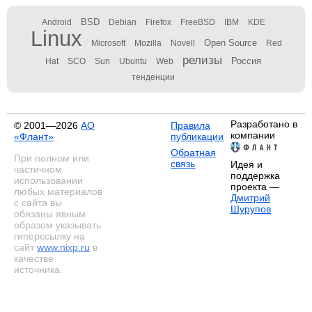
BSD
Android
Debian
Firefox
FreeBSD
IBM
KDE
Linux
Open Source
Microsoft
Mozilla
Novell
Red
релизы
Россия
Hat
SCO
Sun
Ubuntu
Web
тенденции
Разработано в
© 2001—2026
АО
Правила
компании
«Флант»
публикации
Обратная
При полном или
связь
Идея и
частичном
поддержка
использовании
проекта —
любых материалов
Дмитрий
с сайта вы
Шурупов
обязаны явным
образом указывать
гиперссылку на
сайт
www.nixp.ru
в
качестве
источника.