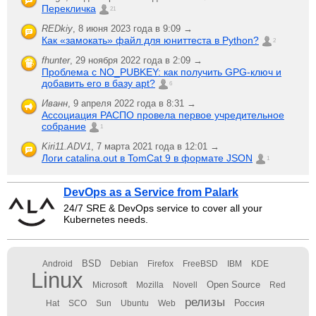
Перекличка
21
REDkiy
,
8 июня 2023 года в 9:09 →
Как «замокать» файл для юниттеста в Python?
2
fhunter
,
29 ноября 2022 года в 2:09 →
Проблема с NO_PUBKEY: как получить GPG-ключ и
добавить его в базу apt?
6
Иванн
,
9 апреля 2022 года в 8:31 →
Ассоциация РАСПО провела первое учредительное
собрание
1
Kiri11.ADV1
,
7 марта 2021 года в 12:01 →
Логи catalina.out в TomCat 9 в формате JSON
1
DevOps as a Service from Palark
24/7 SRE & DevOps service to cover all your
Kubernetes needs.
BSD
Android
Debian
Firefox
FreeBSD
IBM
KDE
Linux
Open Source
Microsoft
Mozilla
Novell
Red
релизы
Россия
Hat
SCO
Sun
Ubuntu
Web