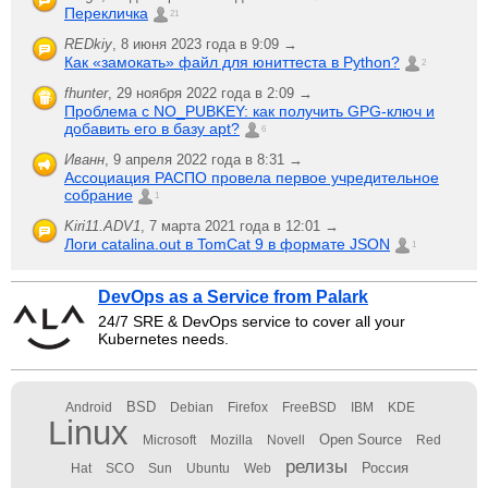
Перекличка
21
REDkiy
,
8 июня 2023 года в 9:09 →
Как «замокать» файл для юниттеста в Python?
2
fhunter
,
29 ноября 2022 года в 2:09 →
Проблема с NO_PUBKEY: как получить GPG-ключ и
добавить его в базу apt?
6
Иванн
,
9 апреля 2022 года в 8:31 →
Ассоциация РАСПО провела первое учредительное
собрание
1
Kiri11.ADV1
,
7 марта 2021 года в 12:01 →
Логи catalina.out в TomCat 9 в формате JSON
1
DevOps as a Service from Palark
24/7 SRE & DevOps service to cover all your
Kubernetes needs.
BSD
Android
Debian
Firefox
FreeBSD
IBM
KDE
Linux
Open Source
Microsoft
Mozilla
Novell
Red
релизы
Россия
Hat
SCO
Sun
Ubuntu
Web