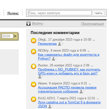
r
Яндекс
Войти
Постучаться
Последние комментарии
OlegL
,
17 декабря 2023 года в 15:00 →
Перекличка
21
REDkiy
,
8 июня 2023 года в 9:09 →
Как «замокать» файл для юниттеста в
Python?
2
fhunter
,
29 ноября 2022 года в 2:09 →
Проблема с NO_PUBKEY: как получить
GPG-ключ и добавить его в базу apt?
6
Иванн
,
9 апреля 2022 года в 8:31 →
Ассоциация РАСПО провела первое
учредительное собрание
1
Kiri11.ADV1
,
7 марта 2021 года в 12:01 →
Логи catalina.out в TomCat 9 в формате
JSON
1