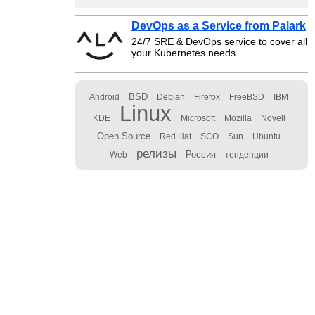
DevOps as a Service from Palark
24/7 SRE & DevOps service to cover all
your Kubernetes needs.
BSD
Android
Debian
Firefox
FreeBSD
IBM
Linux
KDE
Microsoft
Mozilla
Novell
Open Source
Red Hat
SCO
Sun
Ubuntu
релизы
Россия
Web
тенденции