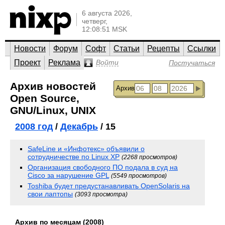
6 августа 2026,
четверг,
12:08:51 MSK
Новости
Форум
Софт
Статьи
Рецепты
Ссылки
Проект
Реклама
Войти
Постучаться
Архив новостей
Архив
Open Source,
GNU/Linux, UNIX
2008 год
/
Декабрь
/ 15
SafeLine и «Инфотекс» объявили о
сотрудничестве по Linux XP
(2268 просмотров)
Организация свободного ПО подала в суд на
Cisco за нарушение GPL
(5549 просмотров)
Toshiba будет предустанавливать OpenSolaris на
свои лаптопы
(3093 просмотра)
Архив по месяцам (2008)