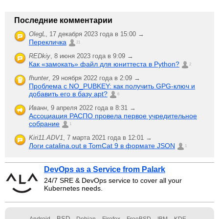
Последние комментарии
OlegL
,
17 декабря 2023 года в 15:00 →
Перекличка
21
REDkiy
,
8 июня 2023 года в 9:09 →
Как «замокать» файл для юниттеста в Python?
2
fhunter
,
29 ноября 2022 года в 2:09 →
Проблема с NO_PUBKEY: как получить GPG-ключ и
добавить его в базу apt?
6
Иванн
,
9 апреля 2022 года в 8:31 →
Ассоциация РАСПО провела первое учредительное
собрание
1
Kiri11.ADV1
,
7 марта 2021 года в 12:01 →
Логи catalina.out в TomCat 9 в формате JSON
1
DevOps as a Service from Palark
24/7 SRE & DevOps service to cover all your
Kubernetes needs.
BSD