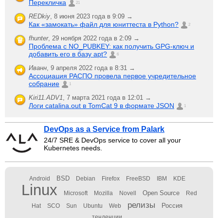
Перекличка
21
REDkiy
,
8 июня 2023 года в 9:09 →
Как «замокать» файл для юниттеста в Python?
2
fhunter
,
29 ноября 2022 года в 2:09 →
Проблема с NO_PUBKEY: как получить GPG-ключ и
добавить его в базу apt?
6
Иванн
,
9 апреля 2022 года в 8:31 →
Ассоциация РАСПО провела первое учредительное
собрание
1
Kiri11.ADV1
,
7 марта 2021 года в 12:01 →
Логи catalina.out в TomCat 9 в формате JSON
1
DevOps as a Service from Palark
24/7 SRE & DevOps service to cover all your
Kubernetes needs.
BSD
Android
Debian
Firefox
FreeBSD
IBM
KDE
Linux
Open Source
Microsoft
Mozilla
Novell
Red
релизы
Россия
Hat
SCO
Sun
Ubuntu
Web
тенденции