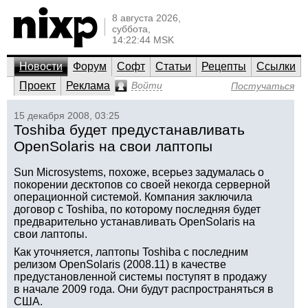
8 августа 2026,
суббота,
14:22:44 MSK
Новости
Форум
Софт
Статьи
Рецепты
Ссылки
Проект
Реклама
Войти
Постучаться
15 декабря 2008, 03:25
Toshiba будет предустанавливать
OpenSolaris на свои лаптопы
Sun Microsystems, похоже, всерьез задумалась о
покорении десктопов со своей некогда серверной
операционной системой. Компания заключила
договор с Toshiba, по которому последняя будет
предварительно устанавливать OpenSolaris на
свои лаптопы.
Как уточняется, лаптопы Toshiba с последним
релизом OpenSolaris (2008.11) в качестве
предустановленной системы поступят в продажу
в начале 2009 года. Они будут распространяться в
США.