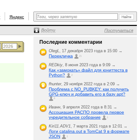
r
Яндекс
Войти
Постучаться
Последние комментарии
OlegL
,
17 декабря 2023 года в 15:00 →
Перекличка
21
REDkiy
,
8 июня 2023 года в 9:09 →
Как «замокать» файл для юниттеста в
Python?
2
fhunter
,
29 ноября 2022 года в 2:09 →
Проблема с NO_PUBKEY: как получить
GPG-ключ и добавить его в базу apt?
6
Иванн
,
9 апреля 2022 года в 8:31 →
Ассоциация РАСПО провела первое
учредительное собрание
1
Kiri11.ADV1
,
7 марта 2021 года в 12:01 →
Логи catalina.out в TomCat 9 в формате
JSON
1