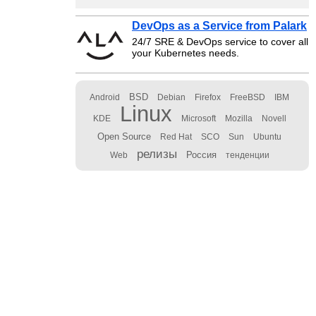
DevOps as a Service from Palark
24/7 SRE & DevOps service to cover all
your Kubernetes needs.
BSD
Android
Debian
Firefox
FreeBSD
IBM
Linux
KDE
Microsoft
Mozilla
Novell
Open Source
Red Hat
SCO
Sun
Ubuntu
релизы
Россия
Web
тенденции