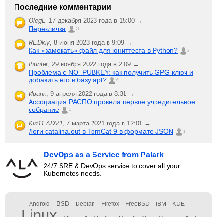
Последние комментарии
OlegL
,
17 декабря 2023 года в 15:00 →
Перекличка
21
REDkiy
,
8 июня 2023 года в 9:09 →
Как «замокать» файл для юниттеста в Python?
2
fhunter
,
29 ноября 2022 года в 2:09 →
Проблема с NO_PUBKEY: как получить GPG-ключ и
добавить его в базу apt?
6
Иванн
,
9 апреля 2022 года в 8:31 →
Ассоциация РАСПО провела первое учредительное
собрание
1
Kiri11.ADV1
,
7 марта 2021 года в 12:01 →
Логи catalina.out в TomCat 9 в формате JSON
1
DevOps as a Service from Palark
24/7 SRE & DevOps service to cover all your
Kubernetes needs.
BSD
Android
Debian
Firefox
FreeBSD
IBM
KDE
Linux