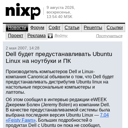
9 августа 2026,
воскресенье,
13:54:40 MSK
Новости
Форум
Софт
Статьи
Рецепты
Ссылки
Проект
Реклама
Войти
Постучаться
2 мая 2007, 14:28
Dell будет предустанавливать Ubuntu
Linux на ноутбуки и ПК
Производитель компьютеров Dell и Linux-
компания Canonical объявили о том, что Dell будет
предустанавливать дистрибутив Ubuntu linux на
настольные персональные компьютеры и
лаптопы.
Об этом сообщил в интервью редакции eWEEK
Джереми Болен (Jeremy Bolen) из компании Dell.
В качестве предустанавливаемой системы была
выбрана последняя версия Ubuntu Linux —
7.04
«Feisty Fawn»
. Больших подробностей о
продуктах Dell с Ubuntu он пока не сообщил,