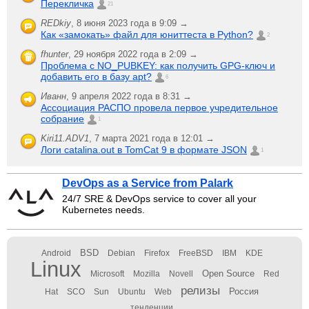
Перекличка
21
REDkiy
,
8 июня 2023 года в 9:09 →
Как «замокать» файл для юниттеста в Python?
2
fhunter
,
29 ноября 2022 года в 2:09 →
Проблема с NO_PUBKEY: как получить GPG-ключ и
добавить его в базу apt?
6
Иванн
,
9 апреля 2022 года в 8:31 →
Ассоциация РАСПО провела первое учредительное
собрание
1
Kiri11.ADV1
,
7 марта 2021 года в 12:01 →
Логи catalina.out в TomCat 9 в формате JSON
1
DevOps as a Service from Palark
24/7 SRE & DevOps service to cover all your
Kubernetes needs.
BSD
Android
Debian
Firefox
FreeBSD
IBM
KDE
Linux
Open Source
Microsoft
Mozilla
Novell
Red
релизы
Россия
Hat
SCO
Sun
Ubuntu
Web
тенденции