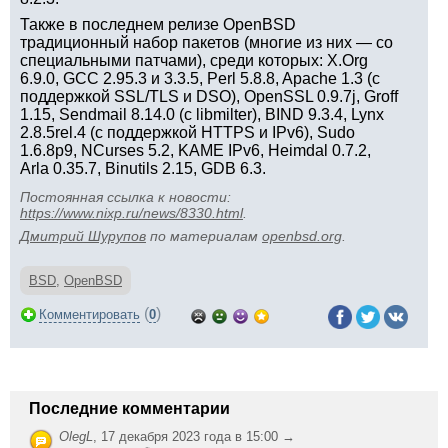
Также в последнем релизе OpenBSD
традиционный набор пакетов (многие из них — со
специальными патчами), среди которых: X.Org
6.9.0, GCC 2.95.3 и 3.3.5, Perl 5.8.8, Apache 1.3 (с
поддержкой SSL/TLS и DSO), OpenSSL 0.9.7j, Groff
1.15, Sendmail 8.14.0 (с libmilter), BIND 9.3.4, Lynx
2.8.5rel.4 (с поддержкой HTTPS и IPv6), Sudo
1.6.8p9, NCurses 5.2, KAME IPv6, Heimdal 0.7.2,
Arla 0.35.7, Binutils 2.15, GDB 6.3.
Постоянная ссылка к новости:
https://www.nixp.ru/news/8330.html
.
Дмитрий Шурупов
по материалам
openbsd.org
.
BSD
,
OpenBSD
(
)
Комментировать
0
Последние комментарии
OlegL
,
17 декабря 2023 года в 15:00 →