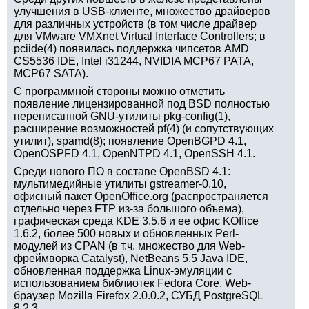
улучшения в USB-клиенте, множество драйверов
для различных устройств (в том числе драйвер
для VMware VMXnet Virtual Interface Controllers; в
pciide(4) появилась поддержка чипсетов AMD
CS5536 IDE, Intel i31244, NVIDIA MCP67 PATA,
MCP67 SATA).
С программной стороны можно отметить
появление лицензированной под BSD полностью
переписанной GNU-утилиты pkg-config(1),
расширение возможностей pf(4) (и сопутствующих
утилит), spamd(8); появление OpenBGPD 4.1,
OpenOSPFD 4.1, OpenNTPD 4.1, OpenSSH 4.1.
Среди нового ПО в составе OpenBSD 4.1:
мультимедийные утилиты gstreamer-0.10,
офисный пакет OpenOffice.org (распространяется
отдельно через FTP из-за большого объема),
графическая среда KDE 3.5.6 и ее офис KOffice
1.6.2, более 500 новых и обновленных Perl-
модулей из CPAN (в т.ч. множество для Web-
фреймворка Catalyst), NetBeans 5.5 Java IDE,
обновленная поддержка Linux-эмуляции с
использованием библиотек Fedora Core, Web-
браузер Mozilla Firefox 2.0.0.2, СУБД PostgreSQL
8.2.3.