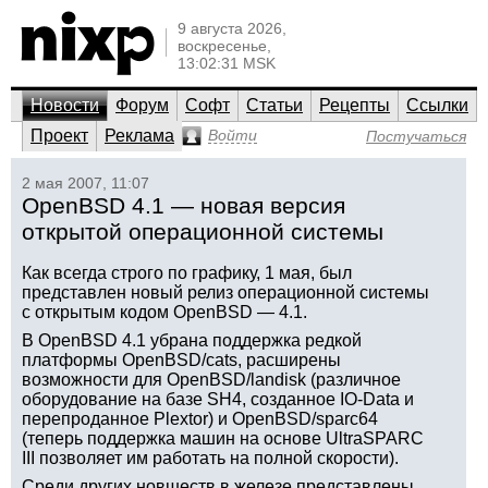
9 августа 2026,
воскресенье,
13:02:31 MSK
Новости
Форум
Софт
Статьи
Рецепты
Ссылки
Проект
Реклама
Войти
Постучаться
2 мая 2007, 11:07
OpenBSD 4.1 — новая версия
открытой операционной системы
Как всегда строго по графику, 1 мая, был
представлен новый релиз операционной системы
с открытым кодом OpenBSD — 4.1.
В OpenBSD 4.1 убрана поддержка редкой
платформы OpenBSD/cats, расширены
возможности для OpenBSD/landisk (различное
оборудование на базе SH4, созданное IO-Data и
перепроданное Plextor) и OpenBSD/sparc64
(теперь поддержка машин на основе UltraSPARC
III позволяет им работать на полной скорости).
Среди других новшеств в железе представлены