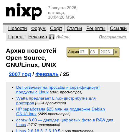
7 августа 2026,
пятница,
10:04:28 MSK
Новости
Форум
Софт
Статьи
Рецепты
Ссылки
Проект
Реклама
Войти
Постучаться
Архив новостей
Архив
Open Source,
GNU/Linux, UNIX
2007 год
/
Февраль
/ 25
Dell отвечает на просьбы и сертифицирует
продукты с Linux
(2065 просмотров)
Vyatta предлагает Linux-дистрибутив для
роутеров
(2294 просмотра)
HP заработала $25 млн на поддержке Debian
GNU/Linux
(2499 просмотров)
dcraw 8.60 — декодер цифровых фото в RAW для
Linux
(3797 просмотров)
Linux 2.6.18.8, 2.6.19.5
(1690 просмотров)