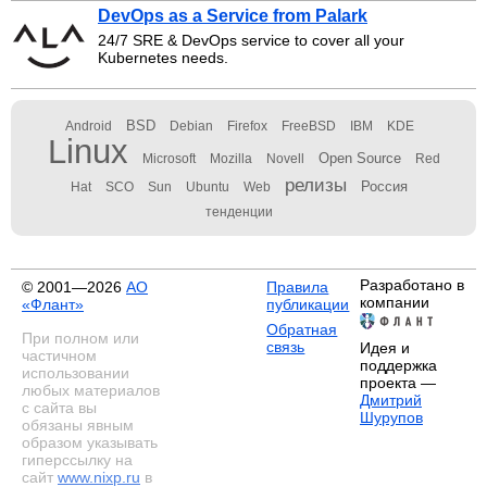
DevOps as a Service from Palark
24/7 SRE & DevOps service to cover all your
Kubernetes needs.
BSD
Android
Debian
Firefox
FreeBSD
IBM
KDE
Linux
Open Source
Microsoft
Mozilla
Novell
Red
релизы
Россия
Hat
SCO
Sun
Ubuntu
Web
тенденции
Разработано в
© 2001—2026
АО
Правила
компании
«Флант»
публикации
Обратная
При полном или
связь
Идея и
частичном
поддержка
использовании
проекта —
любых материалов
Дмитрий
с сайта вы
Шурупов
обязаны явным
образом указывать
гиперссылку на
сайт
www.nixp.ru
в