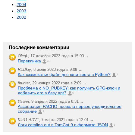
2004
2003
2002
Последние комментарии
OlegL
,
17 декабря 2023 года в 15:00 →
Перекличка
21
REDkiy
,
8 июня 2023 года в 9:09 →
Как «замокать» файл для юниттеста в Python?
2
fhunter
,
29 ноября 2022 года в 2:09 →
Проблема с NO_PUBKEY: как получить GPG-ключ и
добавить его в базу apt?
6
Иванн
,
9 апреля 2022 года в 8:31 →
Ассоциация РАСПО провела первое учредительное
собрание
1
Kiri11.ADV1
,
7 марта 2021 года в 12:01 →
Логи catalina.out в TomCat 9 в формате JSON
1