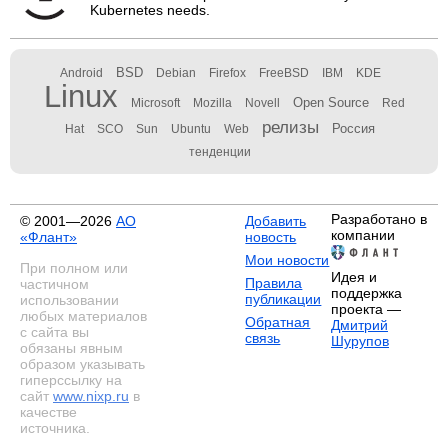
Kubernetes needs.
BSD
Android
Debian
Firefox
FreeBSD
IBM
KDE
Linux
Open Source
Microsoft
Mozilla
Novell
Red
релизы
Россия
Hat
SCO
Sun
Ubuntu
Web
тенденции
Разработано в
© 2001—2026
АО
Добавить
компании
«Флант»
новость
Мои новости
При полном или
Идея и
Правила
частичном
поддержка
публикации
использовании
проекта —
любых материалов
Обратная
Дмитрий
с сайта вы
связь
Шурупов
обязаны явным
образом указывать
гиперссылку на
сайт
www.nixp.ru
в
качестве
источника.