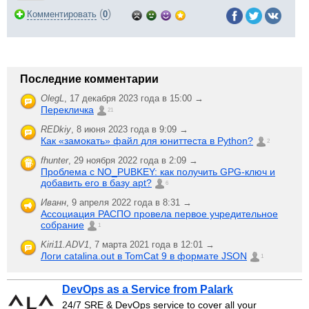
(
)
Комментировать
0
Последние комментарии
OlegL
,
17 декабря 2023 года в 15:00 →
Перекличка
21
REDkiy
,
8 июня 2023 года в 9:09 →
Как «замокать» файл для юниттеста в Python?
2
fhunter
,
29 ноября 2022 года в 2:09 →
Проблема с NO_PUBKEY: как получить GPG-ключ и
добавить его в базу apt?
6
Иванн
,
9 апреля 2022 года в 8:31 →
Ассоциация РАСПО провела первое учредительное
собрание
1
Kiri11.ADV1
,
7 марта 2021 года в 12:01 →
Логи catalina.out в TomCat 9 в формате JSON
1
DevOps as a Service from Palark
24/7 SRE & DevOps service to cover all your