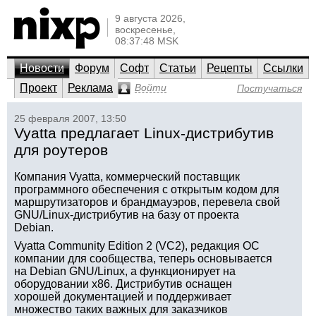
9 августа 2026,
воскресенье,
08:37:48 MSK
Новости
Форум
Софт
Статьи
Рецепты
Ссылки
Проект
Реклама
Войти
Постучаться
25 февраля 2007, 13:50
Vyatta предлагает Linux-дистрибутив
для роутеров
Компания Vyatta, коммерческий поставщик
программного обеспечения с открытым кодом для
маршрутизаторов и брандмауэров, перевела свой
GNU/Linux-дистрибутив на базу от проекта
Debian.
Vyatta Community Edition 2 (VC2), редакция ОС
компании для сообщества, теперь основывается
на Debian GNU/Linux, а функционирует на
оборудовании x86. Дистрибутив оснащен
хорошей документацией и поддерживает
множество таких важных для заказчиков