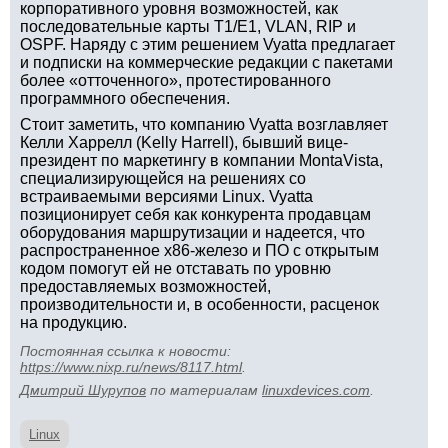
корпоративного уровня возможностей, как
последовательные карты T1/E1, VLAN, RIP и
OSPF. Наряду с этим решением Vyatta предлагает
и подписки на коммерческие редакции с пакетами
более «отточенного», протестированного
программного обеспечения.
Стоит заметить, что компанию Vyatta возглавляет
Келли Харрелл (Kelly Harrell), бывший вице-
президент по маркетингу в компании MontaVista,
специализирующейся на решениях со
встраиваемыми версиями Linux. Vyatta
позиционирует себя как конкурента продавцам
оборудования маршрутизации и надеется, что
распространенное x86-железо и ПО с открытым
кодом помогут ей не отставать по уровню
предоставляемых возможностей,
производительности и, в особенности, расценок
на продукцию.
Постоянная ссылка к новости:
https://www.nixp.ru/news/8117.html
.
Дмитрий Шурупов
по материалам
linuxdevices.com
.
Linux