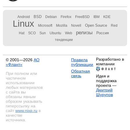
BSD
Android
Debian
Firefox
FreeBSD
IBM
KDE
Linux
Open Source
Microsoft
Mozilla
Novell
Red
релизы
Россия
Hat
SCO
Sun
Ubuntu
Web
тенденции
Разработано в
© 2001—2026
АО
Правила
компании
«Флант»
публикации
Обратная
При полном или
связь
Идея и
частичном
поддержка
использовании
проекта —
любых материалов
Дмитрий
с сайта вы
Шурупов
обязаны явным
образом указывать
гиперссылку на
сайт
www.nixp.ru
в
качестве
источника.