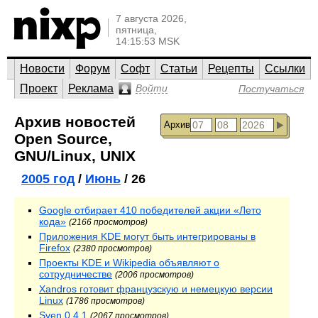
7 августа 2026,
пятница,
14:15:53 MSK
Новости
Форум
Софт
Статьи
Рецепты
Ссылки
Проект
Реклама
Войти
Постучаться
Архив новостей
Архив
Open Source,
GNU/Linux, UNIX
2005 год
/
Июнь
/ 26
Google отбирает 410 победителей акции «Лето
кода»
(2166 просмотров)
Приложения KDE могут быть интегрированы в
Firefox
(2380 просмотров)
Проекты KDE и Wikipedia объявляют о
сотрудничестве
(2006 просмотров)
Xandros готовит французскую и немецкую версии
Linux
(1786 просмотров)
Sven 0.4.1
(2067 просмотров)