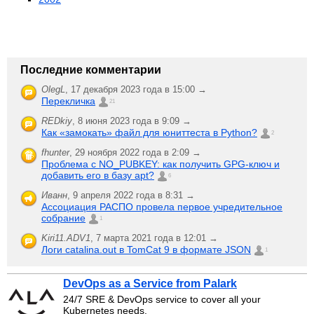
Последние комментарии
OlegL
,
17 декабря 2023 года в 15:00 →
Перекличка
21
REDkiy
,
8 июня 2023 года в 9:09 →
Как «замокать» файл для юниттеста в Python?
2
fhunter
,
29 ноября 2022 года в 2:09 →
Проблема с NO_PUBKEY: как получить GPG-ключ и
добавить его в базу apt?
6
Иванн
,
9 апреля 2022 года в 8:31 →
Ассоциация РАСПО провела первое учредительное
собрание
1
Kiri11.ADV1
,
7 марта 2021 года в 12:01 →
Логи catalina.out в TomCat 9 в формате JSON
1
DevOps as a Service from Palark
24/7 SRE & DevOps service to cover all your
Kubernetes needs.