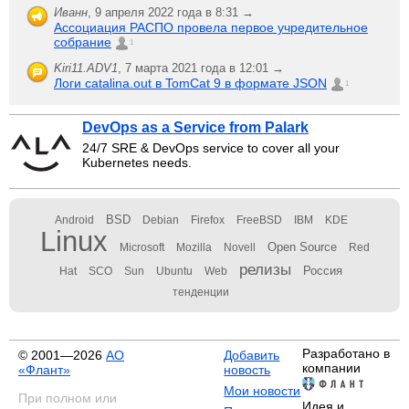
Иванн
,
9 апреля 2022 года в 8:31 →
Ассоциация РАСПО провела первое учредительное
собрание
1
Kiri11.ADV1
,
7 марта 2021 года в 12:01 →
Логи catalina.out в TomCat 9 в формате JSON
1
DevOps as a Service from Palark
24/7 SRE & DevOps service to cover all your
Kubernetes needs.
BSD
Android
Debian
Firefox
FreeBSD
IBM
KDE
Linux
Open Source
Microsoft
Mozilla
Novell
Red
релизы
Россия
Hat
SCO
Sun
Ubuntu
Web
тенденции
Разработано в
© 2001—2026
АО
Добавить
компании
«Флант»
новость
Мои новости
При полном или
Идея и