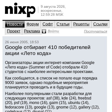
9 августа 2026,
воскресенье,
12:59:28 MSK
Новости
Форум
Софт
Статьи
Рецепты
Ссылки
Проект
Реклама
Войти
Постучаться
26 июня 2005, 18:53
Google отбирает 410 победителей
акции «Лето кода»
Организаторы акции интернет-компании Google
«Лето кода» (Summer of Code) отобрали 410
студентов с наиболее интересными проектами.
Как сообщается, в список не попало еще порядка
9000 заявок, однако подобные мероприятия
планируется проводить и в будущие годы.
Наиболее популярными стали разработки для
следующих проектов: asf (38), kde (24), freebsd
(20), psf (19), mono (16), gaim (15), ubuntu (14),
fedoracore (13), google (13), gnome (12), gallery (12),
codehaus (12), drupal (11).