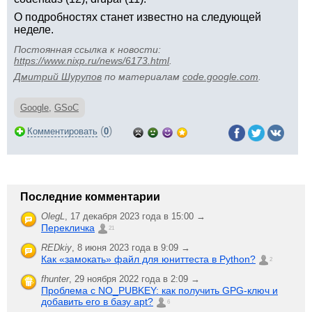
О подробностях станет известно на следующей
неделе.
Постоянная ссылка к новости:
https://www.nixp.ru/news/6173.html
.
Дмитрий Шурупов
по материалам
code.google.com
.
Google
,
GSoC
(
)
Комментировать
0
Последние комментарии
OlegL
,
17 декабря 2023 года в 15:00 →
Перекличка
21
REDkiy
,
8 июня 2023 года в 9:09 →
Как «замокать» файл для юниттеста в Python?
2
fhunter
,
29 ноября 2022 года в 2:09 →
Проблема с NO_PUBKEY: как получить GPG-ключ и
добавить его в базу apt?
6