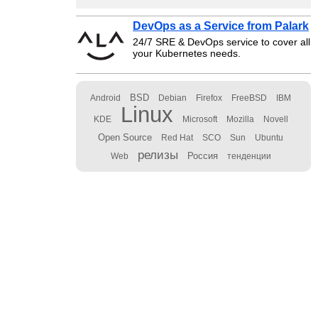
DevOps as a Service from Palark
24/7 SRE & DevOps service to cover all
your Kubernetes needs.
BSD
Android
Debian
Firefox
FreeBSD
IBM
Linux
KDE
Microsoft
Mozilla
Novell
Open Source
Red Hat
SCO
Sun
Ubuntu
релизы
Россия
Web
тенденции