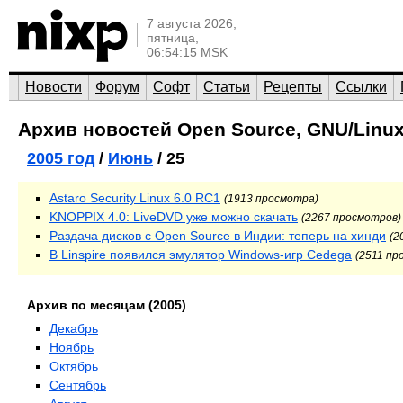
7 августа 2026,
пятница,
06:54:15 MSK
Новости
Форум
Софт
Статьи
Рецепты
Ссылки
Архив новостей Open Source, GNU/Linux
2005 год
/
Июнь
/ 25
Astaro Security Linux 6.0 RC1
(1913 просмотра)
KNOPPIX 4.0: LiveDVD уже можно скачать
(2267 просмотров)
Раздача дисков с Open Source в Индии: теперь на хинди
(2
В Linspire появился эмулятор Windows-игр Cedega
(2511 пр
Архив по месяцам (2005)
Декабрь
Ноябрь
Октябрь
Сентябрь