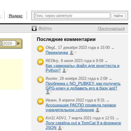
r
Яндекс
Войти
Постучаться
Последние комментарии
OlegL
,
17 декабря 2023 года в 15:00 →
Перекличка
21
REDkiy
,
8 июня 2023 года в 9:09 →
Как «замокать» файл для юниттеста в
Python?
2
fhunter
,
29 ноября 2022 года в 2:09 →
Проблема с NO_PUBKEY: как получить
GPG-ключ и добавить его в базу apt?
6
Иванн
,
9 апреля 2022 года в 8:31 →
Ассоциация РАСПО провела первое
учредительное собрание
1
Kiri11.ADV1
,
7 марта 2021 года в 12:01 →
Логи catalina.out в TomCat 9 в формате
JSON
1