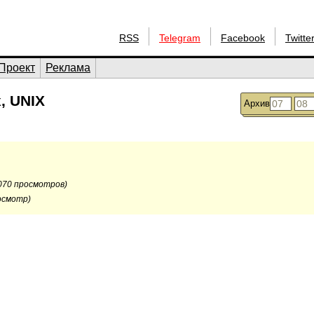
RSS
Telegram
Facebook
Twitte
Проект
Реклама
, UNIX
Архив
070 просмотров)
осмотр)