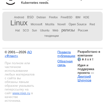
Kubernetes needs.
BSD
Android
Debian
Firefox
FreeBSD
IBM
KDE
Linux
Open Source
Microsoft
Mozilla
Novell
Red
релизы
Россия
Hat
SCO
Sun
Ubuntu
Web
тенденции
Разработано в
© 2001—2026
АО
Правила
компании
«Флант»
публикации
Обратная
При полном или
связь
Идея и
частичном
поддержка
использовании
проекта —
любых материалов
Дмитрий
с сайта вы
Шурупов
обязаны явным
образом указывать
гиперссылку на
сайт
www.nixp.ru
в
качестве
источника.