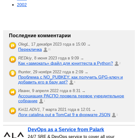
2002
Последние комментарии
OlegL
,
17 декабря 2023 года в 15:00 →
Перекличка
21
REDkiy
,
8 июня 2023 года в 9:09 →
Как «замокать» файл для юниттеста в Python?
2
fhunter
,
29 ноября 2022 года в 2:09 →
Проблема с NO_PUBKEY: как получить GPG-ключ и
добавить его в базу apt?
6
Иванн
,
9 апреля 2022 года в 8:31 →
Ассоциация РАСПО провела первое учредительное
собрание
1
Kiri11.ADV1
,
7 марта 2021 года в 12:01 →
Логи catalina.out в TomCat 9 в формате JSON
1
DevOps as a Service from Palark
24/7 SRE & DevOps service to cover all your