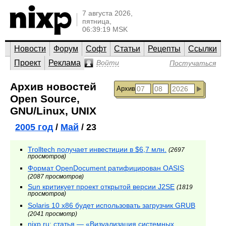
7 августа 2026,
пятница,
06:39:19 MSK
Новости
Форум
Софт
Статьи
Рецепты
Ссылки
Проект
Реклама
Войти
Постучаться
Архив новостей
Архив
Open Source,
GNU/Linux, UNIX
2005 год
/
Май
/ 23
Trolltech получает инвестиции в $6,7 млн.
(2697
просмотров)
Формат OpenDocument ратифицирован OASIS
(2087 просмотров)
Sun критикует проект открытой версии J2SE
(1819
просмотров)
Solaris 10 x86 будет использовать загрузчик GRUB
(2041 просмотр)
nixp.ru: статья — «Визуализация системных