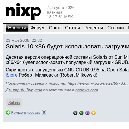
7 августа 2026,
пятница,
18:17:31 MSK
Новости
Форум
Софт
Статьи
Рецепты
Ссылки
23 мая 2005, 22:32
Solaris 10 x86 будет использовать загруз
Десятая версия операционной системы Solaris от Sun M
x86/x64 будет использовать популярный загрузчик GRUB
Скриншоты с запущенным GNU GRUB 0.95 на Open Solari
блоге
Роберт Милковски (Robert Milkowski).
Постоянная ссылка к новости:
https://www.nixp.ru/news/5973.ht
Дмитрий Шурупов
по материалам
osnews.com
.
Solaris
(
)
Комментировать
0