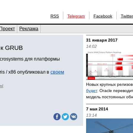
RSS
Telegram
Facebook
Twitte
Проект
Реклама
31 января 2017
14:02
чик GRUB
icrosystems для платформы
.
s / x86 опубликовал в
своем
Новых крупных релизов 
ml
.
будет
: Oracle переводи
модель постоянных об
7 мая 2014
13:14