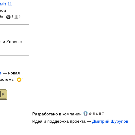
aris 11
ной
ой»
3
3
 и Zones с
s
— новая
системы
1
Разработано в компании
Идея и поддержка проекта —
Дмитрий Шурупов