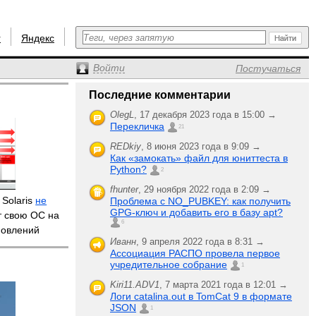
r
Яндекс
Войти
Постучаться
Последние комментарии
OlegL
,
17 декабря 2023 года в 15:00 →
Перекличка
21
REDkiy
,
8 июня 2023 года в 9:09 →
Как «замокать» файл для юниттеста в
Python?
2
fhunter
,
29 ноября 2022 года в 2:09 →
Solaris
не
Проблема с NO_PUBKEY: как получить
GPG-ключ и добавить его в базу apt?
т свою ОС на
6
новлений
Иванн
,
9 апреля 2022 года в 8:31 →
Ассоциация РАСПО провела первое
учредительное собрание
1
Kiri11.ADV1
,
7 марта 2021 года в 12:01 →
Логи catalina.out в TomCat 9 в формате
JSON
1