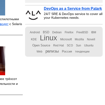
DevOps as a Service from Palark
24/7 SRE & DevOps service to cover all
your Kubernetes needs.
еспилотными
водят
с Solaris
BSD
Android
Debian
Firefox
FreeBSD
IBM
Linux
KDE
Microsoft
Mozilla
Novell
Open Source
Red Hat
SCO
Sun
Ubuntu
релизы
Россия
Web
тенденции
лее трёхсот
тельности и
3