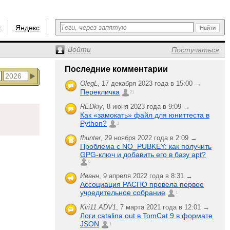
r
Яндекс
Войти
Постучаться
Последние комментарии
OlegL
,
17 декабря 2023 года в 15:00 →
Перекличка
21
REDkiy
,
8 июня 2023 года в 9:09 →
Как «замокать» файл для юниттеста в
Python?
2
fhunter
,
29 ноября 2022 года в 2:09 →
Проблема с NO_PUBKEY: как получить
GPG-ключ и добавить его в базу apt?
6
Иванн
,
9 апреля 2022 года в 8:31 →
Ассоциация РАСПО провела первое
учредительное собрание
1
Kiri11.ADV1
,
7 марта 2021 года в 12:01 →
Логи catalina.out в TomCat 9 в формате
JSON
1