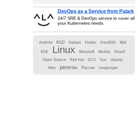
DevOps as a Service from Palark
24/7 SRE & DevOps service to cover all
your Kubernetes needs.
BSD
Android
Debian
Firefox
FreeBSD
IBM
Linux
KDE
Microsoft
Mozilla
Novell
Open Source
Red Hat
SCO
Sun
Ubuntu
релизы
Россия
Web
тенденции