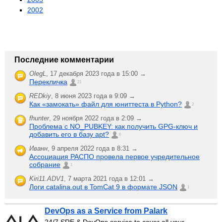
2002
Последние комментарии
OlegL
,
17 декабря 2023 года в 15:00 →
Перекличка
21
REDkiy
,
8 июня 2023 года в 9:09 →
Как «замокать» файл для юниттеста в Python?
2
fhunter
,
29 ноября 2022 года в 2:09 →
Проблема с NO_PUBKEY: как получить GPG-ключ и
добавить его в базу apt?
6
Иванн
,
9 апреля 2022 года в 8:31 →
Ассоциация РАСПО провела первое учредительное
собрание
1
Kiri11.ADV1
,
7 марта 2021 года в 12:01 →
Логи catalina.out в TomCat 9 в формате JSON
1
DevOps as a Service from Palark