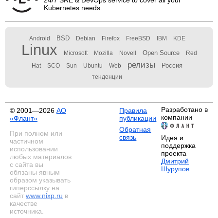
24/7 SRE & DevOps service to cover all your
Kubernetes needs.
BSD
Android
Debian
Firefox
FreeBSD
IBM
KDE
Linux
Open Source
Microsoft
Mozilla
Novell
Red
релизы
Россия
Hat
SCO
Sun
Ubuntu
Web
тенденции
Разработано в
© 2001—2026
АО
Правила
компании
«Флант»
публикации
Обратная
При полном или
связь
Идея и
частичном
поддержка
использовании
проекта —
любых материалов
Дмитрий
с сайта вы
Шурупов
обязаны явным
образом указывать
гиперссылку на
сайт
www.nixp.ru
в
качестве
источника.