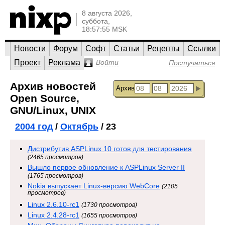
8 августа 2026,
суббота,
18:57:55 MSK
Новости
Форум
Софт
Статьи
Рецепты
Ссылки
Проект
Реклама
Войти
Постучаться
Архив новостей
Архив
Open Source,
GNU/Linux, UNIX
2004 год
/
Октябрь
/ 23
Дистрибутив ASPLinux 10 готов для тестирования
(2465 просмотров)
Вышло первое обновление к ASPLinux Server II
(1765 просмотров)
Nokia выпускает Linux-версию WebCore
(2105
просмотров)
Linux 2.6.10-rc1
(1730 просмотров)
Linux 2.4.28-rc1
(1655 просмотров)