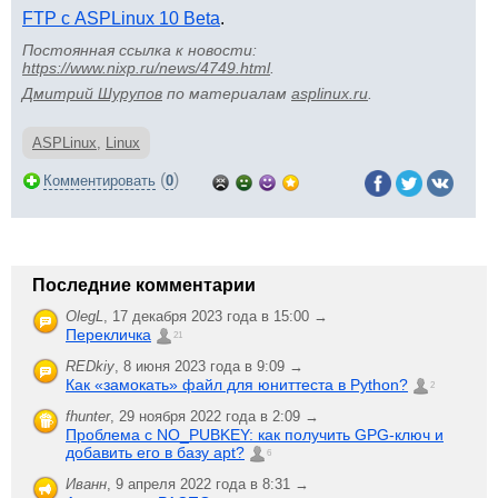
FTP с ASPLinux 10 Beta
.
Постоянная ссылка к новости:
https://www.nixp.ru/news/4749.html
.
Дмитрий Шурупов
по материалам
asplinux.ru
.
ASPLinux
,
Linux
(
)
Комментировать
0
Последние комментарии
OlegL
,
17 декабря 2023 года в 15:00 →
Перекличка
21
REDkiy
,
8 июня 2023 года в 9:09 →
Как «замокать» файл для юниттеста в Python?
2
fhunter
,
29 ноября 2022 года в 2:09 →
Проблема с NO_PUBKEY: как получить GPG-ключ и
добавить его в базу apt?
6
Иванн
,
9 апреля 2022 года в 8:31 →