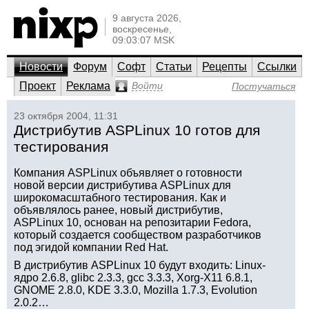
9 августа 2026,
воскресенье,
09:03:07 MSK
Новости
Форум
Софт
Статьи
Рецепты
Ссылки
Проект
Реклама
Войти
Постучаться
23 октября 2004, 11:31
Дистрибутив ASPLinux 10 готов для
тестирования
Компания ASPLinux объявляет о готовности
новой версии дистрибутива ASPLinux для
широкомасштабного тестирования. Как и
объявлялось ранее, новый дистрибутив,
ASPLinux 10, основан на репозитарии Fedora,
который создается сообществом разработчиков
под эгидой компании Red Hat.
В дистрибутив ASPLinux 10 будут входить: Linux-
ядро 2.6.8, glibc 2.3.3, gcc 3.3.3, Xorg-X11 6.8.1,
GNOME 2.8.0, KDE 3.3.0, Mozilla 1.7.3, Evolution
2.0.2…