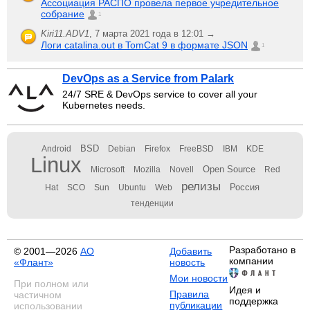
Ассоциация РАСПО провела первое учредительное
собрание
1
Kiri11.ADV1
,
7 марта 2021 года в 12:01 →
Логи catalina.out в TomCat 9 в формате JSON
1
DevOps as a Service from Palark
24/7 SRE & DevOps service to cover all your
Kubernetes needs.
BSD
Android
Debian
Firefox
FreeBSD
IBM
KDE
Linux
Open Source
Microsoft
Mozilla
Novell
Red
релизы
Россия
Hat
SCO
Sun
Ubuntu
Web
тенденции
Разработано в
© 2001—2026
АО
Добавить
компании
«Флант»
новость
Мои новости
При полном или
Идея и
Правила
частичном
поддержка
публикации
использовании