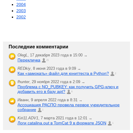
2004
2003
2002
Последние комментарии
OlegL
,
17 декабря 2023 года в 15:00 →
Перекличка
21
REDkiy
,
8 июня 2023 года в 9:09 →
Как «замокать» файл для юниттеста в Python?
2
fhunter
,
29 ноября 2022 года в 2:09 →
Проблема с NO_PUBKEY: как получить GPG-ключ и
добавить его в базу apt?
6
Иванн
,
9 апреля 2022 года в 8:31 →
Ассоциация РАСПО провела первое учредительное
собрание
1
Kiri11.ADV1
,
7 марта 2021 года в 12:01 →
Логи catalina.out в TomCat 9 в формате JSON
1