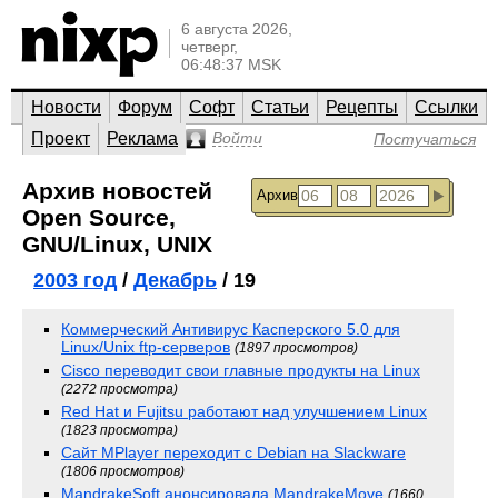
6 августа 2026,
четверг,
06:48:37 MSK
Новости
Форум
Софт
Статьи
Рецепты
Ссылки
Проект
Реклама
Войти
Постучаться
Архив новостей
Архив
Open Source,
GNU/Linux, UNIX
2003 год
/
Декабрь
/ 19
Коммерческий Антивирус Касперского 5.0 для
Linux/Unix ftp-серверов
(1897 просмотров)
Cisco переводит свои главные продукты на Linux
(2272 просмотра)
Red Hat и Fujitsu работают над улучшением Linux
(1823 просмотра)
Сайт MPlayer переходит с Debian на Slackware
(1806 просмотров)
MandrakeSoft анонсировала MandrakeMove
(1660