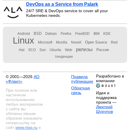
DevOps as a Service from Palark
24/7 SRE & DevOps service to cover all your
Kubernetes needs.
BSD
Android
Debian
Firefox
FreeBSD
IBM
KDE
Linux
Open Source
Microsoft
Mozilla
Novell
Red
релизы
Россия
Hat
SCO
Sun
Ubuntu
Web
тенденции
Разработано в
© 2001—2026
АО
Правила
компании
«Флант»
публикации
Обратная
При полном или
связь
Идея и
частичном
поддержка
использовании
проекта —
любых материалов
Дмитрий
с сайта вы
Шурупов
обязаны явным
образом указывать
гиперссылку на
сайт
www.nixp.ru
в