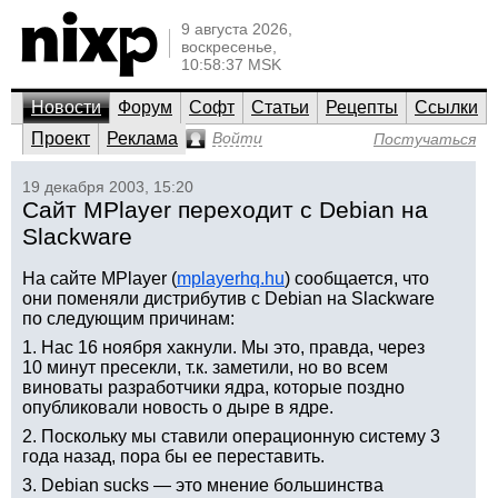
9 августа 2026,
воскресенье,
10:58:37 MSK
Новости
Форум
Софт
Статьи
Рецепты
Ссылки
Проект
Реклама
Войти
Постучаться
19 декабря 2003, 15:20
Сайт MPlayer переходит с Debian на
Slackware
На сайте MPlayer (
mplayerhq.hu
) сообщается, что
они поменяли дистрибутив с Debian на Slackware
по следующим причинам:
1. Нас 16 ноября хакнули. Мы это, правда, через
10 минут пресекли, т.к. заметили, но во всем
виноваты разработчики ядра, которые поздно
опубликовали новость о дыре в ядре.
2. Поскольку мы ставили операционную систему 3
года назад, пора бы ее переставить.
3. Debian sucks — это мнение большинства