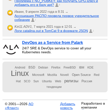
Проблема с NO_PUBKEY: как получить GPG-ключ и
добавить его в базу apt?
6
Иванн
,
9 апреля 2022 года в 8:31 →
Ассоциация РАСПО провела первое учредительное
собрание
1
Kiri11.ADV1
,
7 марта 2021 года в 12:01 →
Логи catalina.out в TomCat 9 в формате JSON
1
DevOps as a Service from Palark
24/7 SRE & DevOps service to cover all your
Kubernetes needs.
BSD
Android
Debian
Firefox
FreeBSD
IBM
KDE
Linux
Open Source
Microsoft
Mozilla
Novell
Red
релизы
Россия
Hat
SCO
Sun
Ubuntu
Web
тенденции
Разработано в
© 2001—2026
АО
Добавить
компании
«Флант»
новость