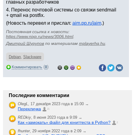
главных разработчиков
4. Перенос почтовой системы со связки sendmail
+ qmail на postfix.
(Новость перевел и прислал:
aim.pp.ru]aim
.)
Постоянная ссылка к новости:
https://www.nixp.ru/news/3006.html
.
Дмитрий Шурупов
по материалам
mplayerhq.hu
.
Debian
,
Slackware
(
)
Комментировать
0
Последние комментарии
OlegL
,
17 декабря 2023 года в 15:00 →
Перекличка
21
REDkiy
,
8 июня 2023 года в 9:09 →
Как «замокать» файл для юниттеста в Python?
2
fhunter
,
29 ноября 2022 года в 2:09 →