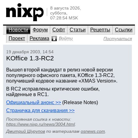
8 августа 2026,
суббота,
07:28:54 MSK
Новости
Форум
Софт
Статьи
Рецепты
Ссылки
Проект
Реклама
Войти
Постучаться
19 декабря 2003, 14:54
KOffice 1.3-RC2
Вышел второй кандидат в релиз новой версии
популярного офисного пакета, KOffice 1.3-RC2,
получивший кодовое название «XMAS Version».
В RC2 исправлены критические ошибки,
найденные в RC1.
Официальный анонс >>
(Release Notes)
Страничка для скачивания >>
Постоянная ссылка к новости:
https://www.nixp.ru/news/3004.html
.
Дмитрий Шурупов
по материалам
osnews.com
.