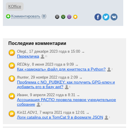
KOffice
(
)
Комментировать
0
Последние комментарии
OlegL
,
17 декабря 2023 года в 15:00 →
Перекличка
21
REDkiy
,
8 июня 2023 года в 9:09 →
Как «замокать» файл для юниттеста в Python?
2
fhunter
,
29 ноября 2022 года в 2:09 →
Проблема с NO_PUBKEY: как получить GPG-ключ и
добавить его в базу apt?
6
Иванн
,
9 апреля 2022 года в 8:31 →
Ассоциация РАСПО провела первое учредительное
собрание
1
Kiri11.ADV1
,
7 марта 2021 года в 12:01 →
Логи catalina.out в TomCat 9 в формате JSON
1