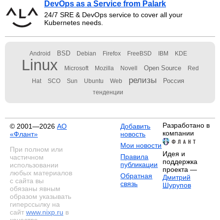
DevOps as a Service from Palark
24/7 SRE & DevOps service to cover all your
Kubernetes needs.
BSD
Android
Debian
Firefox
FreeBSD
IBM
KDE
Linux
Open Source
Microsoft
Mozilla
Novell
Red
релизы
Россия
Hat
SCO
Sun
Ubuntu
Web
тенденции
Разработано в
© 2001—2026
АО
Добавить
компании
«Флант»
новость
Мои новости
При полном или
Идея и
Правила
частичном
поддержка
публикации
использовании
проекта —
любых материалов
Обратная
Дмитрий
с сайта вы
связь
Шурупов
обязаны явным
образом указывать
гиперссылку на
сайт
www.nixp.ru
в