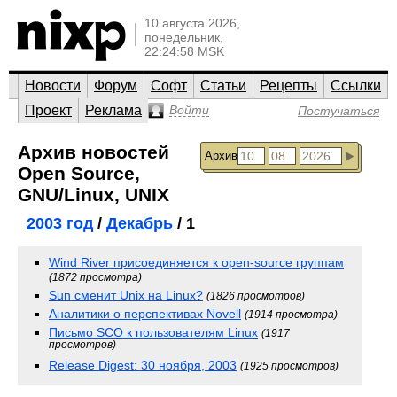
10 августа 2026,
понедельник,
22:24:58 MSK
Новости
Форум
Софт
Статьи
Рецепты
Ссылки
Проект
Реклама
Войти
Постучаться
Архив новостей
Архив
Open Source,
GNU/Linux, UNIX
2003 год
/
Декабрь
/ 1
Wind River присоединяется к open-source группам
(1872 просмотра)
Sun сменит Unix на Linux?
(1826 просмотров)
Аналитики о перспективах Novell
(1914 просмотра)
Письмо SCO к пользователям Linux
(1917
просмотров)
Release Digest: 30 ноября, 2003
(1925 просмотров)