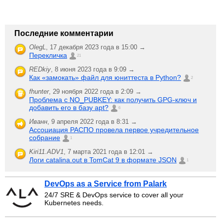
Последние комментарии
OlegL
,
17 декабря 2023 года в 15:00 →
Перекличка
21
REDkiy
,
8 июня 2023 года в 9:09 →
Как «замокать» файл для юниттеста в Python?
2
fhunter
,
29 ноября 2022 года в 2:09 →
Проблема с NO_PUBKEY: как получить GPG-ключ и
добавить его в базу apt?
6
Иванн
,
9 апреля 2022 года в 8:31 →
Ассоциация РАСПО провела первое учредительное
собрание
1
Kiri11.ADV1
,
7 марта 2021 года в 12:01 →
Логи catalina.out в TomCat 9 в формате JSON
1
DevOps as a Service from Palark
24/7 SRE & DevOps service to cover all your
Kubernetes needs.