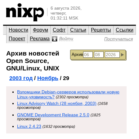
6 августа 2026,
четверг,
01:32:11 MSK
Новости
Форум
Софт
Статьи
Рецепты
Ссылки
Проект
Реклама
Войти
Постучаться
Архив новостей
Архив
Open Source,
GNU/Linux, UNIX
2003 год
/
Ноябрь
/ 29
Взломщики Debian-серверов использовали новую
Linux-уязвимость?
(2302 просмотра)
Linux Advisory Watch (28 ноября, 2003)
(1658
просмотров)
GNOME Development Release 2.5.0
(1825
просмотров)
Linux 2.4.23
(1632 просмотра)