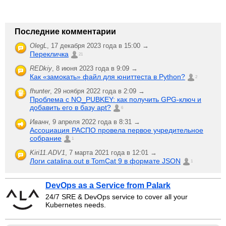
Последние комментарии
OlegL
,
17 декабря 2023 года в 15:00 →
Перекличка
21
REDkiy
,
8 июня 2023 года в 9:09 →
Как «замокать» файл для юниттеста в Python?
2
fhunter
,
29 ноября 2022 года в 2:09 →
Проблема с NO_PUBKEY: как получить GPG-ключ и
добавить его в базу apt?
6
Иванн
,
9 апреля 2022 года в 8:31 →
Ассоциация РАСПО провела первое учредительное
собрание
1
Kiri11.ADV1
,
7 марта 2021 года в 12:01 →
Логи catalina.out в TomCat 9 в формате JSON
1
DevOps as a Service from Palark
24/7 SRE & DevOps service to cover all your
Kubernetes needs.