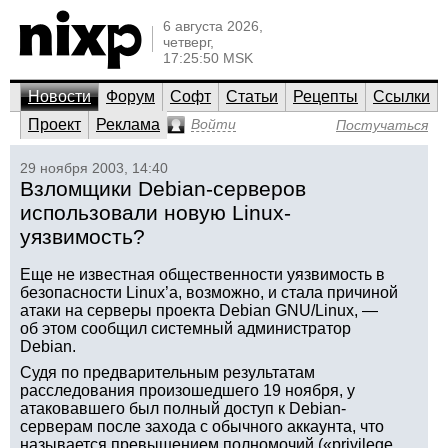
6 августа 2026,
четверг,
17:25:50 MSK
Новости
Форум
Софт
Статьи
Рецепты
Ссылки
Проект
Реклама
Войти
Постучаться
29 ноября 2003, 14:40
Взломщики Debian-серверов
использовали новую Linux-
уязвимость?
Еще не известная общественности уязвимость в
безопасности Linux’а, возможно, и стала причиной
атаки на серверы проекта Debian GNU/Linux, —
об этом сообщил системный администратор
Debian.
Судя по предварительным результатам
расследования произошедшего 19 ноября, у
атаковавшего был полный доступ к Debian-
серверам после захода с обычного аккаунта, что
называется превышением полномочий («privilege