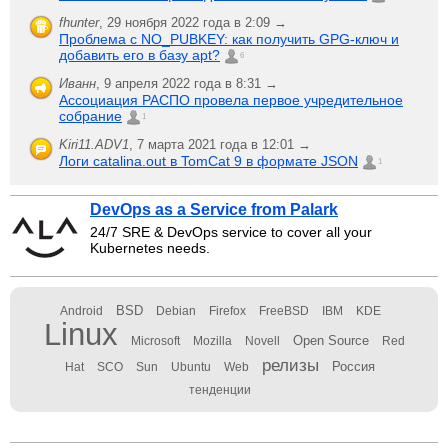
fhunter
,
29 ноября 2022 года в 2:09 →
Проблема с NO_PUBKEY: как получить GPG-ключ и
добавить его в базу apt?
6
Иванн
,
9 апреля 2022 года в 8:31 →
Ассоциация РАСПО провела первое учредительное
собрание
1
Kiri11.ADV1
,
7 марта 2021 года в 12:01 →
Логи catalina.out в TomCat 9 в формате JSON
1
DevOps as a Service from Palark
24/7 SRE & DevOps service to cover all your
Kubernetes needs.
BSD
Android
Debian
Firefox
FreeBSD
IBM
KDE
Linux
Open Source
Microsoft
Mozilla
Novell
Red
релизы
Россия
Hat
SCO
Sun
Ubuntu
Web
тенденции