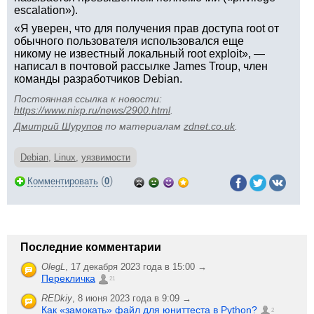
escalation»).
«Я уверен, что для получения прав доступа root от
обычного пользователя использовался еще
никому не известный локальный root exploit», —
написал в почтовой рассылке James Troup, член
команды разработчиков Debian.
Постоянная ссылка к новости:
https://www.nixp.ru/news/2900.html
.
Дмитрий Шурупов
по материалам
zdnet.co.uk
.
Debian
,
Linux
,
уязвимости
(
)
Комментировать
0
Последние комментарии
OlegL
,
17 декабря 2023 года в 15:00 →
Перекличка
21
REDkiy
,
8 июня 2023 года в 9:09 →
Как «замокать» файл для юниттеста в Python?
2