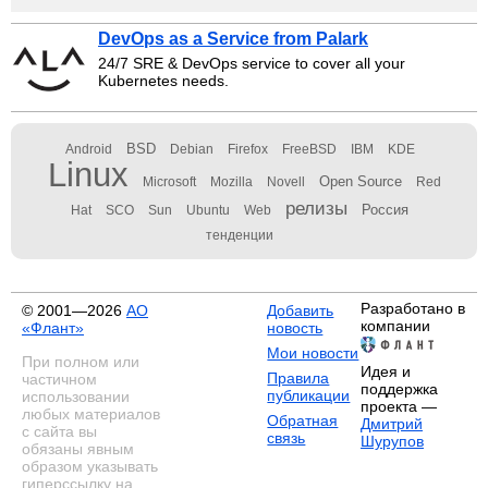
DevOps as a Service from Palark
24/7 SRE & DevOps service to cover all your
Kubernetes needs.
BSD
Android
Debian
Firefox
FreeBSD
IBM
KDE
Linux
Open Source
Microsoft
Mozilla
Novell
Red
релизы
Россия
Hat
SCO
Sun
Ubuntu
Web
тенденции
Разработано в
© 2001—2026
АО
Добавить
компании
«Флант»
новость
Мои новости
При полном или
Идея и
Правила
частичном
поддержка
публикации
использовании
проекта —
любых материалов
Обратная
Дмитрий
с сайта вы
связь
Шурупов
обязаны явным
образом указывать
гиперссылку на