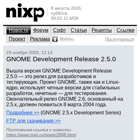
8 августа 2026,
суббота,
00:01:11 MSK
Новости
Форум
Софт
Статьи
Рецепты
Ссылки
Проект
Реклама
Войти
Постучаться
29 ноября 2003, 12:14
GNOME Development Release 2.5.0
Вышла версия GNOME Development Release
2.5.0 — это релиз для разработчиков и
тестирующих. Проект GNOME, также как и Linux-
ядро, использует четные версии для стабильных
разработок, нечетные — для тестирования.
Окончательный релиз GNOME 2.6, основанный на
2.5.x, должен появиться 8 марта 2004 года.
Подробнее >>
(GNOME 2.5.x Development Series)
FTP для скачивания >>
Постоянная ссылка к новости:
https://www.nixp.ru/news/2898.html
.