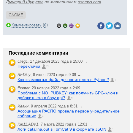
Дмитрий Шурупов
по материалам
osnews.com
.
GNOME
(
)
Комментировать
0
Последние комментарии
OlegL
,
17 декабря 2023 года в 15:00 →
Перекличка
21
REDkiy
,
8 июня 2023 года в 9:09 →
Как «замокать» файл для юниттеста в Python?
2
fhunter
,
29 ноября 2022 года в 2:09 →
Проблема с NO_PUBKEY: как получить GPG-ключ и
добавить его в базу apt?
6
Иванн
,
9 апреля 2022 года в 8:31 →
Ассоциация РАСПО провела первое учредительное
собрание
1
Kiri11.ADV1
,
7 марта 2021 года в 12:01 →
Логи catalina.out в TomCat 9 в формате JSON
1