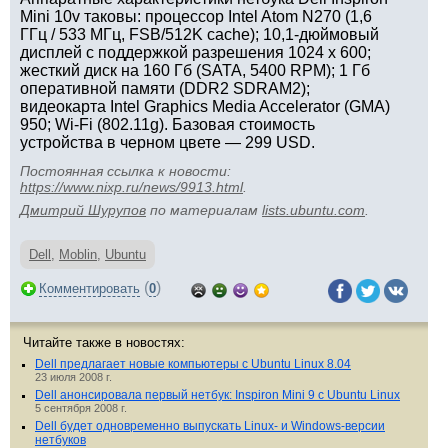
Mini 10v таковы: процессор Intel Atom N270 (1,6
ГГц / 533 МГц, FSB/512K cache); 10,1-дюймовый
дисплей с поддержкой разрешения 1024 x 600;
жесткий диск на 160 Гб (SATA, 5400 RPM); 1 Гб
оперативной памяти (DDR2 SDRAM2);
видеокарта Intel Graphics Media Accelerator (GMA)
950; Wi-Fi (802.11g). Базовая стоимость
устройства в черном цвете — 299 USD.
Постоянная ссылка к новости:
https://www.nixp.ru/news/9913.html
.
Дмитрий Шурупов
по материалам
lists.ubuntu.com
.
Dell
,
Moblin
,
Ubuntu
(
)
Комментировать
0
Читайте также в новостях:
Dell предлагает новые компьютеры с Ubuntu Linux 8.04
23 июля 2008 г.
Dell анонсировала первый нетбук: Inspiron Mini 9 с Ubuntu Linux
5 сентября 2008 г.
Dell будет одновременно выпускать Linux- и Windows-версии
нетбуков