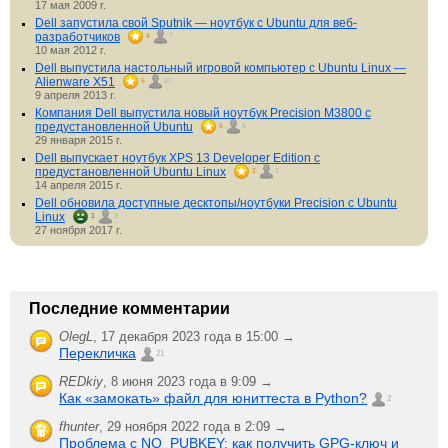
17 мая 2009 г.
Dell запустила свой Sputnik — ноутбук с Ubuntu для веб-
разработчиков
4
7
10 мая 2012 г.
Dell выпустила настольный игровой компьютер с Ubuntu Linux —
Alienware X51
5
27
9 апреля 2013 г.
Компания Dell выпустила новый ноутбук Precision M3800 с
предустановленной Ubuntu
6
6
29 января 2015 г.
Dell выпускает ноутбук XPS 13 Developer Edition с
предустановленной Ubuntu Linux
2
2
14 апреля 2015 г.
Dell обновила доступные десктопы/ноутбуки Precision с Ubuntu
Linux
1
3
27 ноября 2017 г.
Последние комментарии
OlegL
,
17 декабря 2023 года в 15:00 →
Перекличка
21
REDkiy
,
8 июня 2023 года в 9:09 →
Как «замокать» файл для юниттеста в Python?
2
fhunter
,
29 ноября 2022 года в 2:09 →
Проблема с NO_PUBKEY: как получить GPG-ключ и