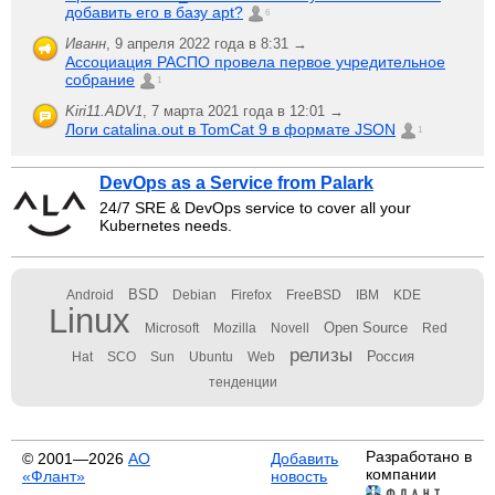
добавить его в базу apt?
6
Иванн
,
9 апреля 2022 года в 8:31 →
Ассоциация РАСПО провела первое учредительное
собрание
1
Kiri11.ADV1
,
7 марта 2021 года в 12:01 →
Логи catalina.out в TomCat 9 в формате JSON
1
DevOps as a Service from Palark
24/7 SRE & DevOps service to cover all your
Kubernetes needs.
BSD
Android
Debian
Firefox
FreeBSD
IBM
KDE
Linux
Open Source
Microsoft
Mozilla
Novell
Red
релизы
Россия
Hat
SCO
Sun
Ubuntu
Web
тенденции
Разработано в
© 2001—2026
АО
Добавить
компании
«Флант»
новость