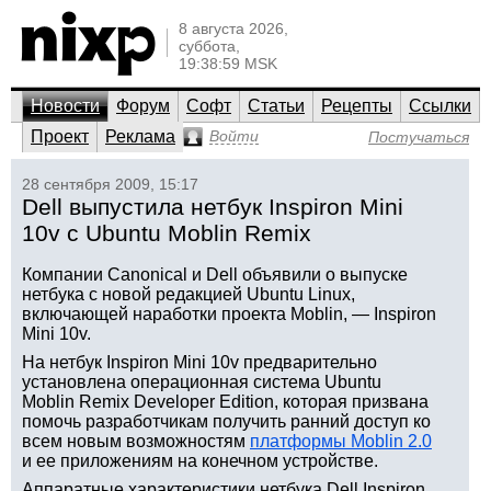
8 августа 2026,
суббота,
19:38:59 MSK
Новости
Форум
Софт
Статьи
Рецепты
Ссылки
Проект
Реклама
Войти
Постучаться
28 сентября 2009, 15:17
Dell выпустила нетбук Inspiron Mini
10v с Ubuntu Moblin Remix
Компании Canonical и Dell объявили о выпуске
нетбука с новой редакцией Ubuntu Linux,
включающей наработки проекта Moblin, — Inspiron
Mini 10v.
На нетбук Inspiron Mini 10v предварительно
установлена операционная система Ubuntu
Moblin Remix Developer Edition, которая призвана
помочь разработчикам получить ранний доступ ко
всем новым возможностям
платформы Moblin 2.0
и ее приложениям на конечном устройстве.
Аппаратные характеристики нетбука Dell Inspiron